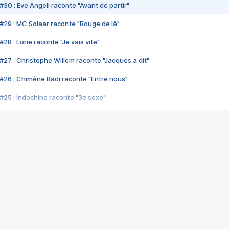
#30 : Eve Angeli raconte "Avant de partir"
#29 : MC Solaar raconte "Bouge de là"
28 : Lorie raconte "Je vais vite"
#27 : Christophe Willem raconte "Jacques a dit"
#26 : Chimène Badi raconte "Entre nous"
#25 : Indochine raconte "3e sexe"
#24 : Zaho raconte "C'est chelou"
#23 : Patrick Bruel raconte "Au café des délices"
#22 : Kyo raconte "Le chemin"
#21 : Nolwenn Leroy raconte "Cassé"
#20 : Patrick Hernandez raconte "Born to be alive"
#19 : Lorie raconte "Près de moi"
#18 : Michael Jones raconte "A nos actes manqués" (avec Jean-Jacque