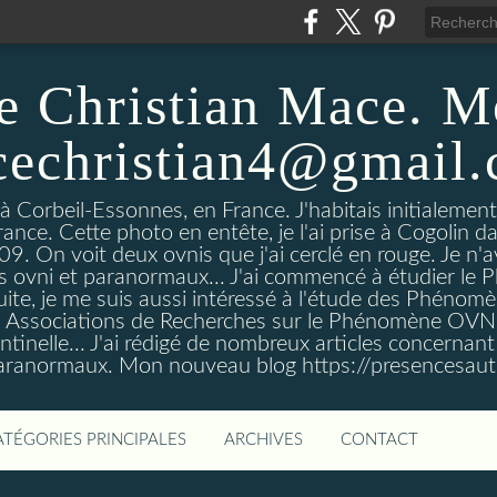
e Christian Mace. M
echristian4@gmail
 à Corbeil-Essonnes, en France. J'habitais initialemen
rance. Cette photo en entête, je l'ai prise à Cogolin d
On voit deux ovnis que j'ai cerclé en rouge. Je n'avais
es ovni et paranormaux... J'ai commencé à étudier l
uite, je me suis aussi intéressé à l'étude des Phénomè
es Associations de Recherches sur le Phénomène OVN
tinelle... J'ai rédigé de nombreux articles concerna
anormaux. Mon nouveau blog https://presencesau
ATÉGORIES PRINCIPALES
ARCHIVES
CONTACT