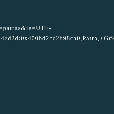
q=patras&ie=UTF-
524ed2d:0x400bd2ce2b98ca0,Patra