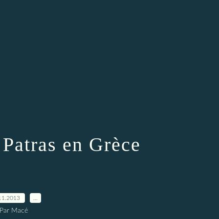
 Patras en Grèce
11.2013
…
Par Macé