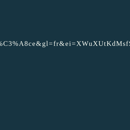
,+Gr%C3%A8ce&gl=fr&ei=XWuXUtKd