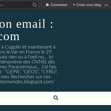
Connexion
+
Créer mon blog
on email :
.com
t à Cogolin et maintenant à
ans le Var en France le 29
 rien vu à l'oeil nu... Ici
e Phénomène des OVNIS dès
nes Paranormaux... J'ai fais
I : "GEPA", "GEOS", "CFRU",
nt mes Recherches sur ces
tresmondes.blogspot.com/