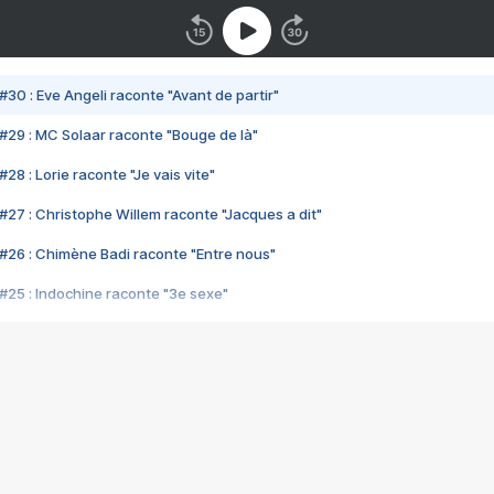
#30 : Eve Angeli raconte "Avant de partir"
#29 : MC Solaar raconte "Bouge de là"
28 : Lorie raconte "Je vais vite"
#27 : Christophe Willem raconte "Jacques a dit"
#26 : Chimène Badi raconte "Entre nous"
#25 : Indochine raconte "3e sexe"
#24 : Zaho raconte "C'est chelou"
#23 : Patrick Bruel raconte "Au café des délices"
#22 : Kyo raconte "Le chemin"
#21 : Nolwenn Leroy raconte "Cassé"
#20 : Patrick Hernandez raconte "Born to be alive"