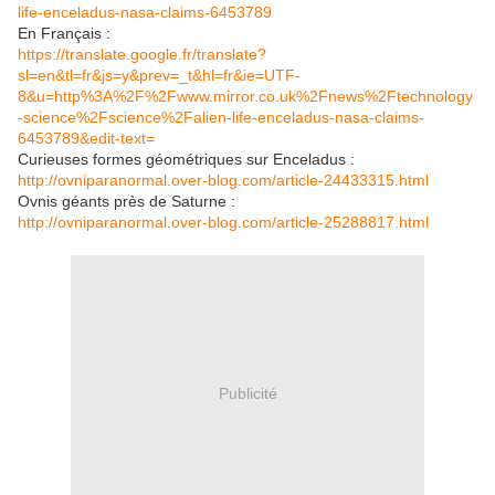
life-enceladus-nasa-claims-6453789
En Français :
https://translate.google.fr/translate?
sl=en&tl=fr&js=y&prev=_t&hl=fr&ie=UTF-
8&u=http%3A%2F%2Fwww.mirror.co.uk%2Fnews%2Ftechnology
-science%2Fscience%2Falien-life-enceladus-nasa-claims-
6453789&edit-text=
Curieuses formes géométriques sur Enceladus :
http://ovniparanormal.over-blog.com/article-24433315.html
Ovnis géants près de Saturne :
http://ovniparanormal.over-blog.com/article-25288817.html
Publicité