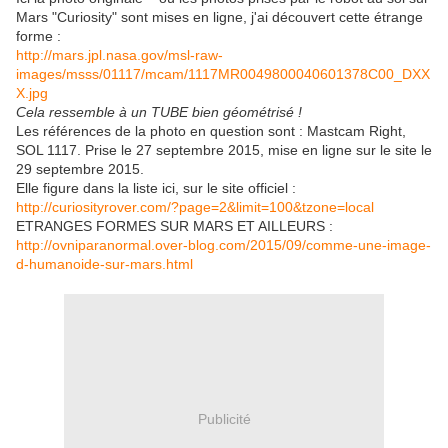
Mars "Curiosity" sont mises en ligne, j'ai découvert cette étrange
forme :
http://mars.jpl.nasa.gov/msl-raw-
images/msss/01117/mcam/1117MR0049800040601378C00_DXX
X.jpg
Cela ressemble à un TUBE bien géométrisé !
Les références de la photo en question sont : Mastcam Right,
SOL 1117. Prise le 27 septembre 2015, mise en ligne sur le site le
29 septembre 2015.
Elle figure dans la liste ici, sur le site officiel :
http://curiosityrover.com/?page=2&limit=100&tzone=local
ETRANGES FORMES SUR MARS ET AILLEURS :
http://ovniparanormal.over-blog.com/2015/09/comme-une-image-
d-humanoide-sur-mars.html
Publicité