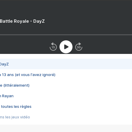
 Battle Royale - DayZ
 DayZ
 a 13 ans (et vous l'avez ignoré)
e (littéralement)
im Rayan
 toutes les règles
s les jeux vidéo
us choquant de Rockstar ? - Le scandale BULLY