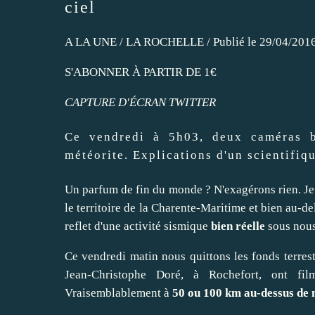
ciel
A LA UNE
/
LA ROCHELLE
/ Publié le 29/04/201
S'ABONNER À PARTIR DE 1€
CAPTURE D'ÉCRAN TWITTER
Ce vendredi à 5h03, deux caméras b
météorite. Explications d'un scientifiqu
Un parfum de fin du monde ? N'exagérons rien. J
le territoire de la Charente-Maritime et bien au-de
reflet d'une activité sismique
bien réelle
sous nous
Ce vendredi matin nous quittons les fonds terrest
Jean-Christophe Doré, à Rochefort, ont fil
Vraisemblablement
à
50 ou 100 km au-dessus de n