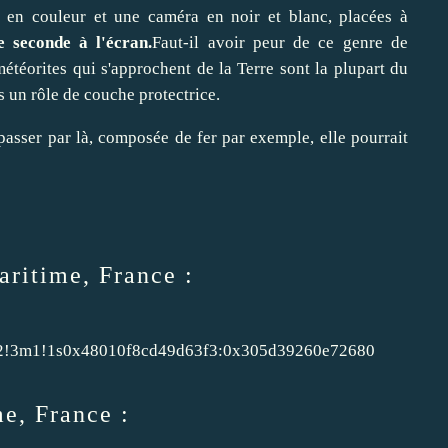
 en couleur et une caméra en noir et blanc, placées à
 seconde à l'écran.
Faut-il avoir peur de ce genre de
téorites qui s'approchent de la Terre sont la plupart du
s un rôle de couche protectrice.
passer par là, composée de fer par exemple, elle pourrait
aritime, France :
m2!3m1!1s0x48010f8cd49d63f3:0x305d39260e72680
e, France :