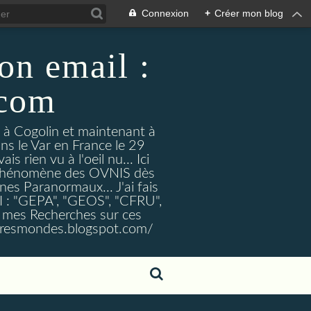
Connexion
+
Créer mon blog
on email :
.com
t à Cogolin et maintenant à
ans le Var en France le 29
 rien vu à l'oeil nu... Ici
e Phénomène des OVNIS dès
nes Paranormaux... J'ai fais
I : "GEPA", "GEOS", "CFRU",
nt mes Recherches sur ces
tresmondes.blogspot.com/