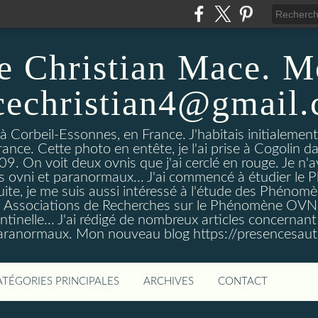
e Christian Mace. M
echristian4@gmail
 à Corbeil-Essonnes, en France. J'habitais initialemen
rance. Cette photo en entête, je l'ai prise à Cogolin d
On voit deux ovnis que j'ai cerclé en rouge. Je n'avais
es ovni et paranormaux... J'ai commencé à étudier l
uite, je me suis aussi intéressé à l'étude des Phénomè
es Associations de Recherches sur le Phénomène OVN
tinelle... J'ai rédigé de nombreux articles concerna
anormaux. Mon nouveau blog https://presencesau
ATÉGORIES PRINCIPALES
ARCHIVES
CONTACT