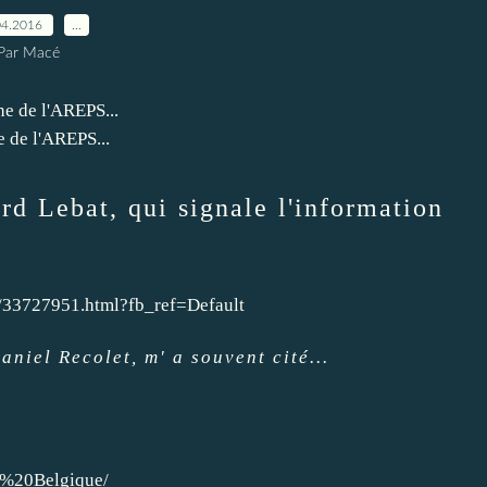
04.2016
…
Par Macé
e de l'AREPS...
d Lebat, qui signale l'information
7/33727951.html?fb_ref=Default
niel Recolet, m' a souvent cité...
i%20Belgique/