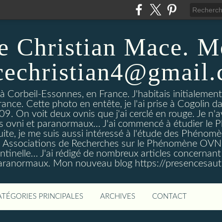
e Christian Mace. M
echristian4@gmail
 à Corbeil-Essonnes, en France. J'habitais initialemen
rance. Cette photo en entête, je l'ai prise à Cogolin d
On voit deux ovnis que j'ai cerclé en rouge. Je n'avais
es ovni et paranormaux... J'ai commencé à étudier l
uite, je me suis aussi intéressé à l'étude des Phénomè
es Associations de Recherches sur le Phénomène OVN
tinelle... J'ai rédigé de nombreux articles concerna
anormaux. Mon nouveau blog https://presencesau
ATÉGORIES PRINCIPALES
ARCHIVES
CONTACT