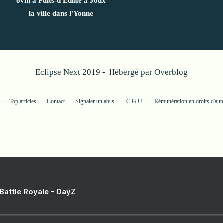
ovni à Puits-d'Edme à Joux
la ville dans l'Yonne
Eclipse Next 2019 - Hébergé par
Overblog
Top articles
Contact
Signaler un abus
C.G.U.
Rémunération en droits d'aut
 Battle Royale - DayZ