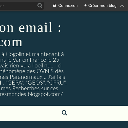
Connexion
+
Créer mon blog
on email :
.com
t à Cogolin et maintenant à
ans le Var en France le 29
 rien vu à l'oeil nu... Ici
e Phénomène des OVNIS dès
nes Paranormaux... J'ai fais
I : "GEPA", "GEOS", "CFRU",
nt mes Recherches sur ces
tresmondes.blogspot.com/