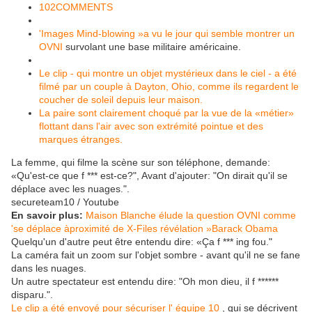
102COMMENTS
'Images Mind-blowing »a vu le jour qui semble montrer un
OVNI
survolant une base militaire américaine.
Le clip - qui montre un objet mystérieux dans le ciel - a été
filmé par un couple à Dayton, Ohio, comme ils regardent le
coucher de soleil depuis leur maison.
La paire sont clairement choqué par la vue de la «métier»
flottant dans l'air avec son extrémité pointue et des
marques étranges.
La femme, qui filme la scène sur son téléphone, demande:
«Qu'est-ce que f *** est-ce?", Avant d'ajouter: "On dirait qu'il se
déplace avec les nuages.".
secureteam10 / Youtube
En savoir plus:
Maison Blanche élude la question OVNI comme
'se déplace àproximité de X-Files révélation »Barack Obama
Quelqu'un d'autre peut être entendu dire: «Ça f *** ing fou."
La caméra fait un zoom sur l'objet sombre - avant qu'il ne se fane
dans les nuages.
Un autre spectateur est entendu dire: "Oh mon dieu, il f ******
disparu.".
Le clip a été envoyé pour sécuriser l' équipe 10
, qui se décrivent