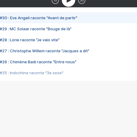
#30 : Eve Angeli raconte "Avant de partir"
#29 : MC Solaar raconte "Bouge de là"
28 : Lorie raconte "Je vais vite"
#27 : Christophe Willem raconte "Jacques a dit"
#26 : Chimène Badi raconte "Entre nous"
#25 : Indochine raconte "3e sexe"
#24 : Zaho raconte "C'est chelou"
#23 : Patrick Bruel raconte "Au café des délices"
#22 : Kyo raconte "Le chemin"
#21 : Nolwenn Leroy raconte "Cassé"
#20 : Patrick Hernandez raconte "Born to be alive"