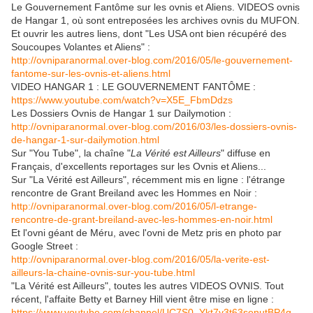
Le Gouvernement Fantôme sur les ovnis et Aliens. VIDEOS ovnis
de Hangar 1, où sont entreposées les archives ovnis du MUFON.
Et ouvrir les autres liens, dont "Les USA ont bien récupéré des
Soucoupes Volantes et Aliens" :
http://ovniparanormal.over-blog.com/2016/05/le-gouvernement-
fantome-sur-les-ovnis-et-aliens.html
VIDEO HANGAR 1 : LE GOUVERNEMENT FANTÔME :
https://www.youtube.com/watch?v=X5E_FbmDdzs
Les Dossiers Ovnis de Hangar 1 sur Dailymotion :
http://ovniparanormal.over-blog.com/2016/03/les-dossiers-ovnis-
de-hangar-1-sur-dailymotion.html
Sur "You Tube", la chaîne "
La Vérité est Ailleurs
" diffuse en
Français, d'excellents reportages sur les Ovnis et Aliens...
Sur "La Vérité est Ailleurs", récemment mis en ligne : l'étrange
rencontre de Grant Breiland avec les Hommes en Noir :
http://ovniparanormal.over-blog.com/2016/05/l-etrange-
rencontre-de-grant-breiland-avec-les-hommes-en-noir.html
Et l'ovni géant de Méru, avec l'ovni de Metz pris en photo par
Google Street :
http://ovniparanormal.over-blog.com/2016/05/la-verite-est-
ailleurs-la-chaine-ovnis-sur-you-tube.html
"La Vérité est Ailleurs", toutes les autres VIDEOS OVNIS. Tout
récent, l'affaite Betty et Barney Hill vient être mise en ligne :
https://www.youtube.com/channel/UC7S0_Ykt7y3t63senutBP4g