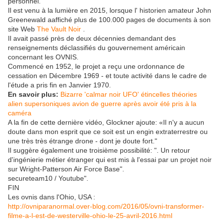
personnel.
Il est venu à la lumière en 2015, lorsque l' historien amateur John
Greenewald aaffiché plus de 100.000 pages de documents à son
site Web
The Vault Noir
.
Il avait passé près de deux décennies demandant des
renseignements déclassifiés du gouvernement américain
concernant les OVNIS.
Commencé en 1952, le projet a reçu une ordonnance de
cessation en Décembre 1969 - et toute activité dans le cadre de
l'étude a pris fin en Janvier 1970.
En savoir plus:
Bizarre 'calmar noir UFO' étincelles théories
alien supersoniques avion de guerre après avoir été pris à la
caméra
A la fin de cette dernière vidéo, Glockner ajoute: «Il n'y a aucun
doute dans mon esprit que ce soit est un engin extraterrestre ou
une très très étrange drone - dont je doute fort."
Il suggère également une troisième possibilité: ". Un retour
d'ingénierie métier étranger qui est mis à l'essai par un projet noir
sur Wright-Patterson Air Force Base".
secureteam10 / Youtube".
FIN
Les ovnis dans l'Ohio, USA :
http://ovniparanormal.over-blog.com/2016/05/ovni-transformer-
filme-a-l-est-de-westerville-ohio-le-25-avril-2016.html