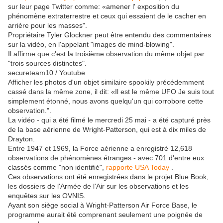
sur ​​leur page Twitter comme: «amener l' exposition du
phénomène extraterrestre et ceux qui essaient de le cacher en
arrière pour les masses".
Propriétaire Tyler Glockner peut être entendu des commentaires
sur la vidéo, en l'appelant "images de mind-blowing".
Il affirme que c'est la troisième observation du même objet par
"trois sources distinctes".
secureteam10 / Youtube
Afficher les photos d'un objet similaire spookily précédemment
cassé dans la même zone, il dit: «Il est le même UFO Je suis tout
simplement étonné, nous avons quelqu'un qui corrobore cette
observation.".
La vidéo - qui a été filmé le mercredi 25 mai - a été capturé près
de la base aérienne de Wright-Patterson, qui est à dix miles de
Drayton.
Entre 1947 et 1969, la Force aérienne a enregistré 12,618
observations de phénomènes étranges - avec 701 d'entre eux
classés comme "non identifié",
rapporte USA Today
.
Ces observations ont été enregistrées dans le projet Blue Book,
les dossiers de l'Armée de l'Air sur les observations et les
enquêtes sur les OVNIS.
Ayant son siège social à Wright-Patterson Air Force Base, le
programme aurait été comprenant seulement une poignée de