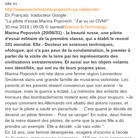
site ici :
http://www.ves.lv/marina-popovich-ya-videla-nlo/
En Français, traducteur Google :
"La pilote d'essai Marina Popovich: "J'ai vu un OVNI!"
30 mai 2016 | 09:05 © samedi
Science & Technology
Marina Popovich (20/06/31) - la beauté russe, une pilote
d'essai militaire de la première classe, qui a établi le record
101 mondial. Elle - Docteur en sciences techniques,
ufologue, qui n'a pas peur de la condamnation, le premier à
parler de la visite de la terre par les représentants des
civilisations extraterrestres. Et aussi sur les objets volants
non identifiés, qui ont vu de leurs propres yeux.
Marina Popovich est née dans une ferme région Leonenkov
Smolensk dans une grande famille de musiciens-violoniste. Les
parents et les parents étaient convaincus que son avenir - la
musique, mais la guerre a éclaté. La mémoire des enfants des
horreurs des bombardements restent avec elle pour toujours. «Je
voyais comment les Allemands ont abattu des avions russes, et
tiré sur le pilote a sauté en parachute ... C'est quand je décide de
devenir un pilote féminin -. Pour se venger" En outre, deux frères
de la mère étaient des pilotes, de sorte que la jeune fille a dû
prendre un exemple. Elle a décidé: «Je vais voler.".
En 16 ans, une femme désespérée, exagéré d'inscrire à l'école