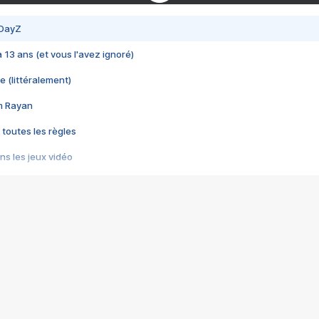
 DayZ
 a 13 ans (et vous l'avez ignoré)
e (littéralement)
im Rayan
 toutes les règles
s les jeux vidéo
us choquant de Rockstar ? - Le scandale BULLY
e plus moche de Steam
du RÊVE tourne au CAUCHEMAR
pendant 8 heures
it… à tort
umiliés par un jeu vidéo