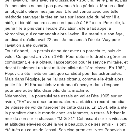
de l'aviation, mais avec sa croissance - 150 cm, ne le prenez pas
là - ses pieds ne sont pas parvenus à les pédales. Marina a fixé
un objectif d'étirer mes jambes. Elle est venue avec une telle
méthode sauvage: la tête en bas sur l'escalade du héron! Il a
aidé, et bientôt sa croissance est passé à 162 x cm. Pour elle, la
jeune fille a pris dans l'école d'aviation, elle a fait appel à
Vorochilov, qui commandait alors l'avion. Il a menti sur son âge,
en disant qu'elle avait 22 ans. Je me sens à l'école. Way pour
l'aviation a été ouverte.
Tout d'abord, il a permis de sauter avec un parachute, puis de
voler. Ce qui est arrivé en 1948. Pour obtenir le droit de gérer un
combattant, elle a obtenu l'acceptation pour le service militaire, et
devint finalement un test militaire pilote de 1ère classe. En 1962,
Popovic a été invité en tant que candidat pour les astronautes.
Mais dans l'équipe, je ne l'ai pas obtenu, comme elle était alors
petite fille. Et Khrouchtchev ordonna d'envoyer dans l'espace
pour une autre fille, disent-ils, de la machine.
Néanmoins, il a poursuivi ses essais en vol et l'été 1965 sur un
avion, "RV" avec deux turboréacteurs a établi un record mondial
de vitesse de vol de l'aéronef de cette classe. En 1964, elle a été
la première dans le monde chez les femmes, a réussi à briser le
mur du son sur le chasseur "MIG-21". Cet assaut sur les vitesses
et altitudes élevées coûté la vie à beaucoup de ses amis - ils ont
été tués au cours de l'essai. Ses cinq premiers livres Popovich a