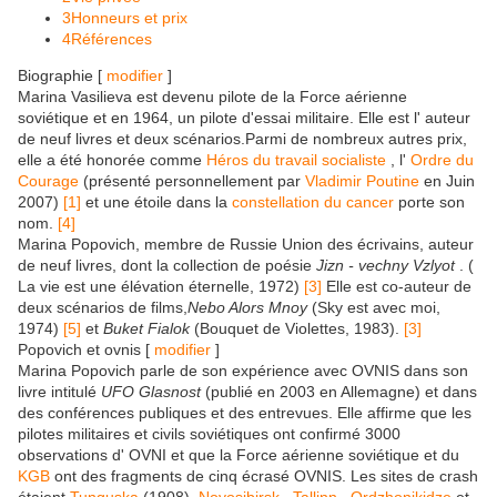
3Honneurs et prix
4Références
Biographie [
modifier
]
Marina Vasilieva est devenu pilote de la Force aérienne
soviétique et en 1964, un pilote d'essai militaire. Elle est l' auteur
de neuf livres et deux scénarios.Parmi de nombreux autres prix,
elle a été honorée comme
Héros du travail socialiste
, l'
Ordre du
Courage
(présenté personnellement par
Vladimir Poutine
en Juin
2007)
[1]
et une étoile dans la
constellation du cancer
porte son
nom.
[4]
Marina Popovich, membre de Russie Union des écrivains, auteur
de neuf livres, dont la collection de poésie
Jizn - vechny Vzlyot
. (
La vie est une élévation éternelle, 1972)
[3]
Elle est co-auteur de
deux scénarios de films,
Nebo Alors Mnoy
(Sky est avec moi,
1974)
[5]
et
Buket Fialok
(Bouquet de Violettes, 1983).
[3]
Popovich et ovnis [
modifier
]
Marina Popovich parle de son expérience avec OVNIS dans son
livre intitulé
UFO Glasnost
(publié en 2003 en Allemagne) et dans
des conférences publiques et des entrevues. Elle affirme que les
pilotes militaires et civils soviétiques ont confirmé 3000
observations d' OVNI et que la Force aérienne soviétique et du
KGB
ont des fragments de cinq écrasé OVNIS. Les sites de crash