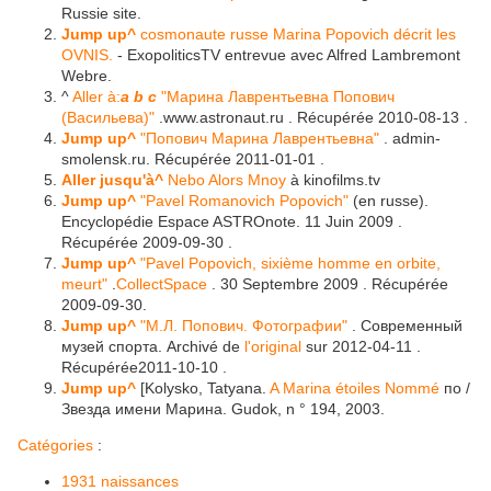
Russie site.
Jump up^
cosmonaute russe Marina Popovich décrit les
OVNIS.
- ExopoliticsTV entrevue avec Alfred Lambremont
Webre.
^
Aller à:
a
b
c
"Марина Лаврентьевна Попович
(Васильева)"
.www.astronaut.ru . Récupérée 2010-08-13 .
Jump up^
"Попович Марина Лаврентьевна"
. admin-
smolensk.ru. Récupérée 2011-01-01 .
Aller jusqu'à^
Nebo Alors Mnoy
à kinofilms.tv
Jump up^
"Pavel Romanovich Popovich"
(en russe).
Encyclopédie Espace ASTROnote. 11 Juin 2009 .
Récupérée 2009-09-30 .
Jump up^
"Pavel Popovich, sixième homme en orbite,
meurt"
.
CollectSpace
. 30 Septembre 2009 . Récupérée
2009-09-30.
Jump up^
"М.Л. Попович. Фотографии"
. Современный
музей спорта. Archivé de
l'original
sur 2012-04-11 .
Récupérée2011-10-10 .
Jump up^
[Kolysko, Tatyana.
A Marina étoiles Nommé
по /
Звезда имени Марина. Gudok, n ° 194, 2003.
Catégories
:
1931 naissances