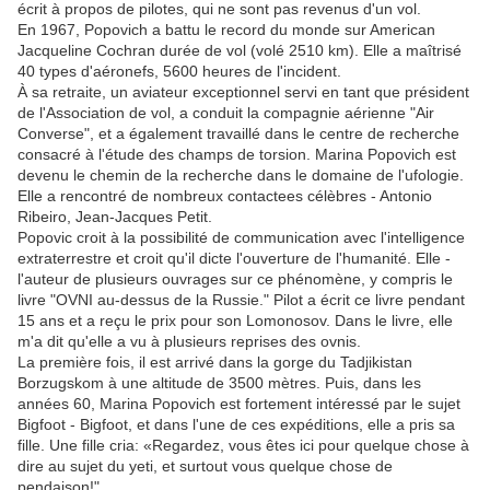
écrit à propos de pilotes, qui ne sont pas revenus d'un vol.
En 1967, Popovich a battu le record du monde sur American
Jacqueline Cochran durée de vol (volé 2510 km). Elle a maîtrisé
40 types d'aéronefs, 5600 heures de l'incident.
À sa retraite, un aviateur exceptionnel servi en tant que président
de l'Association de vol, a conduit la compagnie aérienne "Air
Converse", et a également travaillé dans le centre de recherche
consacré à l'étude des champs de torsion. Marina Popovich est
devenu le chemin de la recherche dans le domaine de l'ufologie.
Elle a rencontré de nombreux contactees célèbres - Antonio
Ribeiro, Jean-Jacques Petit.
Popovic croit à la possibilité de communication avec l'intelligence
extraterrestre et croit qu'il dicte l'ouverture de l'humanité. Elle -
l'auteur de plusieurs ouvrages sur ce phénomène, y compris le
livre "OVNI au-dessus de la Russie." Pilot a écrit ce livre pendant
15 ans et a reçu le prix pour son Lomonosov. Dans le livre, elle
m'a dit qu'elle a vu à plusieurs reprises des ovnis.
La première fois, il est arrivé dans la gorge du Tadjikistan
Borzugskom à une altitude de 3500 mètres. Puis, dans les
années 60, Marina Popovich est fortement intéressé par le sujet
Bigfoot - Bigfoot, et dans l'une de ces expéditions, elle a pris sa
fille. Une fille cria: «Regardez, vous êtes ici pour quelque chose à
dire au sujet du yeti, et surtout vous quelque chose de
pendaison!".