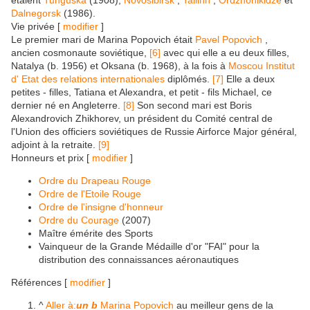
étaient
Tunguska
(1908),
Novosibirsk
,
Tallinn
,
Ordzhonikidze
et
Dalnegorsk
(1986).
Vie privée [
modifier
]
Le premier mari de Marina Popovich était
Pavel Popovich
,
ancien cosmonaute soviétique,
[6]
avec qui elle a eu deux filles,
Natalya (b. 1956) et Oksana (b. 1968), à la fois à
Moscou Institut
d' Etat des relations internationales
diplômés.
[7]
Elle a deux
petites - filles, Tatiana et Alexandra, et petit - fils Michael, ce
dernier né en Angleterre.
[8]
Son second mari est Boris
Alexandrovich Zhikhorev, un président du Comité central de
l'Union des officiers soviétiques de Russie Airforce Major général,
adjoint à la retraite.
[9]
Honneurs et prix [
modifier
]
Ordre du Drapeau Rouge
Ordre de l'Etoile Rouge
Ordre de l'insigne d'honneur
Ordre du Courage
(2007)
Maître émérite des Sports
Vainqueur de la Grande Médaille d'or "FAI" pour la
distribution des connaissances aéronautiques
Références [
modifier
]
^
Aller à:
un
b
Marina Popovich
au meilleur gens de la