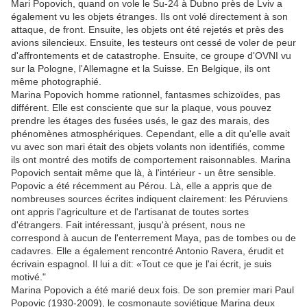
Mari Popovich, quand on vole le Su-24 à Dubno près de Lviv a
également vu les objets étranges. Ils ont volé directement à son
attaque, de front. Ensuite, les objets ont été rejetés et près des
avions silencieux. Ensuite, les testeurs ont cessé de voler de peur
d'affrontements et de catastrophe. Ensuite, ce groupe d'OVNI vu
sur la Pologne, l'Allemagne et la Suisse. En Belgique, ils ont
même photographié.
Marina Popovich homme rationnel, fantasmes schizoïdes, pas
différent. Elle est consciente que sur la plaque, vous pouvez
prendre les étages des fusées usés, le gaz des marais, des
phénomènes atmosphériques. Cependant, elle a dit qu'elle avait
vu avec son mari était des objets volants non identifiés, comme
ils ont montré des motifs de comportement raisonnables. Marina
Popovich sentait même que là, à l'intérieur - un être sensible.
Popovic a été récemment au Pérou. Là, elle a appris que de
nombreuses sources écrites indiquent clairement: les Péruviens
ont appris l'agriculture et de l'artisanat de toutes sortes
d'étrangers. Fait intéressant, jusqu'à présent, nous ne
correspond à aucun de l'enterrement Maya, pas de tombes ou de
cadavres. Elle a également rencontré Antonio Ravera, érudit et
écrivain espagnol. Il lui a dit: «Tout ce que je l'ai écrit, je suis
motivé."
Marina Popovich a été marié deux fois. De son premier mari Paul
Popovic (1930-2009), le cosmonaute soviétique Marina deux