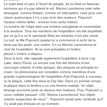
Le sujet était un peu à l'écart du peuple, de lui était un faisceau
lumineux qui n'a pas atteint le sol. Marina Leontievna noté cette
étrangeté: comme flottant, comme un hélicoptère, mais pour une
raison quelconque il n'y a pas hum des moteurs. Popovich
hauteur même défini - environ trois cents mètres.
La lumière de l'objet était une lumière aveuglante et ressemblait
à la soudure. Tous les membres de l'expédition ont été stupéfaits
par ce qu'il a vu le spectacle.Mais les miracles n'ont pas cessé.
La nuit, la fille Popovich quelqu'un a commencé à sortir de la
tente par les pieds, une ombre. Il a vu Marina Lavrentevna et
chef de l'expédition. Ils se sont précipités à l'ombre
pleuré.L'ombre a disparu.
Dans le livre, elle rappelle également l'expédition à terre Lop
Lake, dans l'Oural, où encore une fois été témoins d'une
soucoupe volante. A cette époque, des plaques se précipita en
criant. Ce phénomène est considéré comme membres d'une
grande cryptozoologists de l'expédition.Puis Popovich à nouveau
vu la plaque, cette fois dans la City Star. Dans un premier temps,
la plaque dans la fenêtre a vu une femme malade. Un objet
étrange accroché juste au-dessus des maisons. Puis, Popovich a
couru soldats passant: «Oh, Marina Lavrentevna! Vos objets
volants suspendus de nous! ". Popovich savait avec certitude qu'il
n'y avait pas d'essais en ce moment.