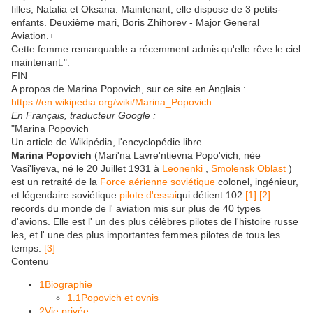
filles, Natalia et Oksana. Maintenant, elle dispose de 3 petits-
enfants. Deuxième mari, Boris Zhihorev - Major General
Aviation.+
Cette femme remarquable a récemment admis qu'elle rêve le ciel
maintenant.".
FIN
A propos de Marina Popovich, sur ce site en Anglais :
https://en.wikipedia.org/wiki/Marina_Popovich
En Français, traducteur Google :
"Marina Popovich
Un article de Wikipédia, l'encyclopédie libre
Marina Popovich
(Mari'na Lavre'ntievna Popo'vich, née
Vasi'liyeva, né le 20 Juillet 1931 à
Leonenki
,
Smolensk Oblast
)
est un retraité de la
Force aérienne soviétique
colonel, ingénieur,
et légendaire soviétique
pilote d'essai
qui détient 102
[1]
[2]
records du monde de l' aviation mis sur plus de 40 types
d'avions. Elle est l' un des plus célèbres pilotes de l'histoire russe
les, et l' une des plus importantes femmes pilotes de tous les
temps.
[3]
Contenu
1Biographie
1.1Popovich et ovnis
2Vie privée