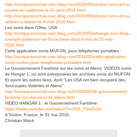
http://ovniparanormal.over-blog.com/2016/05/photos-ovni-vert-a-
eureka-en-californie-le-21-avril-2016.html
http://ovniparanormal.over-blog.com/2016/05/photos-ovni-vert-a-
alishan-a-taiwan-le-4-mai-2016.html
Les ovnis dans l'Ohio, USA :
http://ovniparanormal.over-blog.com/2016/05/etrange-ovni-filme-
a-wright-patterson-air-force-base-dans-l-ohio-le-25-mai-
2016.html
Cette application ovnis MUFON, pour téléphones portables :
http://ovniparanormal.over-blog.com/2016/05/cette-application-
ovnis-mufon-pour-telephones-portables.html
Le Gouvernement Fantôme sur les ovnis et Aliens. VIDEOS ovnis
de Hangar 1, où sont entreposées les archives ovnis du MUFON.
Et ouvrir les autres liens, dont "Les USA ont bien récupéré des
Soucoupes Volantes et Aliens" :
http://ovniparanormal.over-blog.com/2016/05/le-gouvernement-
fantome-sur-les-ovnis-et-aliens.html
VIDEO HANGAR 1 : le Gouvernement Fantôme :
https://www.youtube.com/watch?v=X5E_FbmDdzs
A Toulon, France, le 31 mai 2016,
Christian Macé