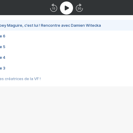
bey Maguire, c'est lui ! Rencontre avec Damien Witecka
e 6
e 5
e 4
e 3
s créatrices de la VF !
e 2
e 1
e Mektoub My Love arrive enfin ! Rencontre avec Shaïn Boumedine et Sal
i : après Toni en famille
elle réalise le bouleversant Dites lui que je l'aime