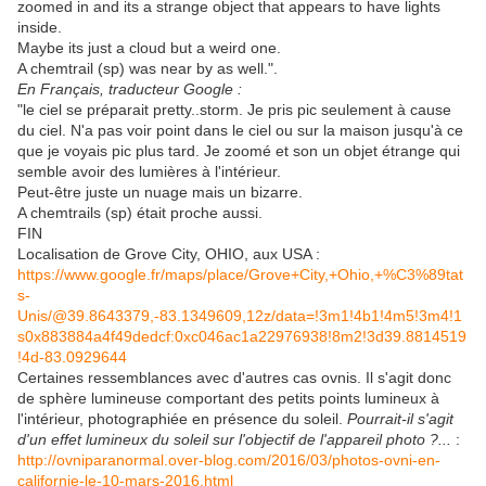
zoomed in and its a strange object that appears to have lights
inside.
Maybe its just a cloud but a weird one.
A chemtrail (sp) was near by as well.".
En Français, traducteur Google :
"le ciel se préparait pretty..storm. Je pris pic seulement à cause
du ciel. N'a pas voir point dans le ciel ou sur la maison jusqu'à ce
que je voyais pic plus tard. Je zoomé et son un objet étrange qui
semble avoir des lumières à l'intérieur.
Peut-être juste un nuage mais un bizarre.
A chemtrails (sp) était proche aussi.
FIN
Localisation de Grove City, OHIO, aux USA :
https://www.google.fr/maps/place/Grove+City,+Ohio,+%C3%89tat
s-
Unis/@39.8643379,-83.1349609,12z/data=!3m1!4b1!4m5!3m4!1
s0x883884a4f49dedcf:0xc046ac1a22976938!8m2!3d39.8814519
!4d-83.0929644
Certaines ressemblances avec d'autres cas ovnis. Il s'agit donc
de sphère lumineuse comportant des petits points lumineux à
l'intérieur, photographiée en présence du soleil.
Pourrait-il s'agit
d'un effet lumineux du soleil sur l'objectif de l'appareil photo ?...
:
http://ovniparanormal.over-blog.com/2016/03/photos-ovni-en-
californie-le-10-mars-2016.html