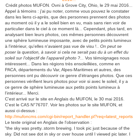
Crédit photos MUFON. Ovni à Grove City, Ohio, le 29 mai 2016...
Appel à témoins : j'ai pu noter, comme vous pouvez le constater
dans les liens ci-après, que des personnes prennent des photos
au moment où il y a le soleil bien en vu, mais sans rien voir de
particulier dans le ciel à ce moment là... Cependant, plus tard, en
analysant bien leurs photos, ces mêmes personnes découvrent
une sphère lumineuse imposante, avec de petits points lumineux
à l'intérieur, qu'elles n'avaient pas vue de visu !..
On peut se
poser la question, à savoir si cela ne serait pas du à un effet du
soleil sur l'objectif de l'appareil photo ?...
Vos témoignages nous
intéressent... Dans les régions très ensoleillées, comme en
PACA, départements du Var, Alpes-Maritimes et autres, des
personnes ont pu découvrir ce genre d'étranges photos. Que ces
personnes vérifient leurs photos pour voir si avec le soleil, il y a
ce genre de sphère lumineuse aux petits points lumineux à
l'intérieur... Merci.
C'est arrivé sur le site en Anglais du MUFON, le 30 mai 2016.
C'est le CAS N°76707. Voir les photos sur le site MUFON, et
aussi ci-dessus :
http://mufoncms.com/cgi-bin/report_handler.pl?req=latest_reports
Le texte original en Anglais de l'observation :
"the sky was pretty..storm brewing. I took pic just because of the
sky. Did not see dot in sky or over house until I viewed pic later. I