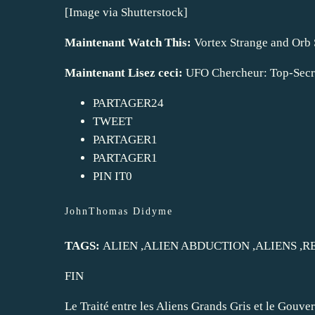
[Image via Shutterstock]
Maintenant Watch This:
Vortex Strange and Orb 
Maintenant Lisez ceci:
UFO Chercheur: Top-Secret
PARTAGER24
TWEET
PARTAGER1
PARTAGER1
PIN IT0
JohnThomas Didyme
TAGS:
ALIEN
,
ALIEN ABDUCTION
,
ALIENS
,
R
FIN
Le Traité entre les Aliens Grands Gris et le Gouve