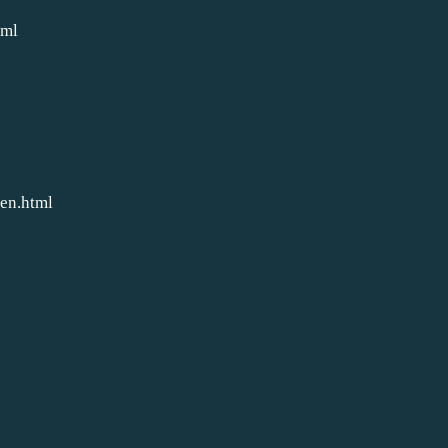
tml
ien.html