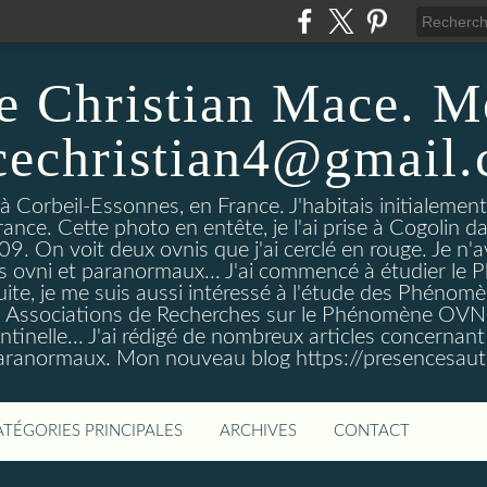
e Christian Mace. M
echristian4@gmail
 à Corbeil-Essonnes, en France. J'habitais initialemen
rance. Cette photo en entête, je l'ai prise à Cogolin d
On voit deux ovnis que j'ai cerclé en rouge. Je n'avais
es ovni et paranormaux... J'ai commencé à étudier l
uite, je me suis aussi intéressé à l'étude des Phénomè
es Associations de Recherches sur le Phénomène OVN
tinelle... J'ai rédigé de nombreux articles concerna
anormaux. Mon nouveau blog https://presencesau
ATÉGORIES PRINCIPALES
ARCHIVES
CONTACT