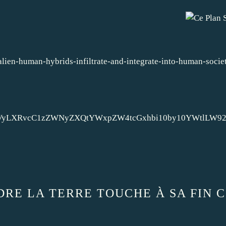
alien-human-hybrids-infiltrate-and-integrate-into-human-socie
GVyLXRvcC1zZWNyZXQtYWxpZW4tcGxhbi10by10YWtlLW92
DRE LA TERRE TOUCHE À SA FIN 