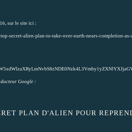
6, sur le site ici :
top-secret-alien-plan-to-take-over-earth-nears-completion-as-
3cuaW5xdWlzaXRyLmNvbS8zNDE0Nzk4L3Vmby1yZXNlYXJja
raducteur Google :
CRET PLAN D'ALIEN POUR REPREN