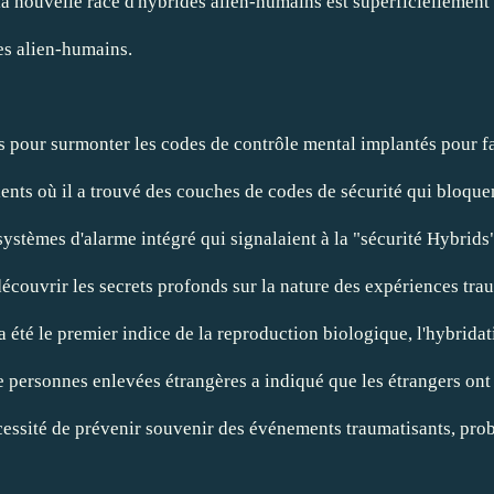
la nouvelle race d'hybrides alien-humains est superficiellement i
es alien-humains.
 pour surmonter les codes de contrôle mental implantés pour fai
ients où il a trouvé des couches de codes de sécurité qui bloque
systèmes d'alarme intégré qui signalaient à la "sécurité Hybrids
couvrir les secrets profonds sur la nature des expériences trau
été le premier indice de la reproduction biologique, l'hybridati
e personnes enlevées étrangères a indiqué que les étrangers on
ssité de prévenir souvenir des événements traumatisants, probabl