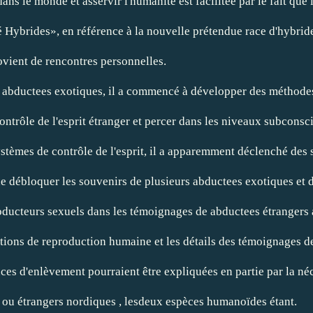
ans le monde et asservir l'humanité est facilitée par le fait que 
é Hybrides», en référence à la nouvelle prétendue race d'hybrid
rovient de rencontres personnelles.
s abductees exotiques, il a commencé à développer des méthodes
ontrôle de l'esprit étranger et percer dans les niveaux subconsc
ystèmes de contrôle de l'esprit, il a apparemment déclenché des 
 débloquer les souvenirs de plusieurs abductees exotiques et dé
ducteurs sexuels dans les témoignages de abductees étrangers a 
tions de reproduction humaine et les détails des témoignages d
ces d'enlèvement pourraient être expliquées en partie par la néce
 ou étrangers nordiques
, lesdeux espèces humanoïdes étant.