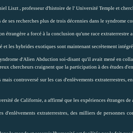
iel Liszt
, professeur d'histoire de l' Université Temple et cher
ats de ses recherches plus de trois décennies dans le syndrome c
 étrangère a forcé à la conclusion qu'une race extraterrestre a
 et les hybrides exotiques sont maintenant secrètement intégrés
ndrome d'Alien Abduction soi-disant qu'il avait mené en collab
eux chercheurs craignent que la participation à des études d'en
s mais controversé sur les cas d'enlèvements extraterrestres, 
ersité de Californie, a affirmé que les expériences étranges d
ces d'enlèvements extraterrestres, des milliers de personnes c