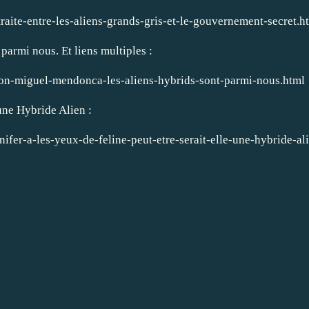
raite-entre-les-aliens-grands-gris-et-le-gouvernement-secret.h
armi nous. Et liens multiples :
lon-miguel-mendonca-les-aliens-hybrids-sont-parmi-nous.html
 une Hybride Alien :
fer-a-les-yeux-de-feline-peut-etre-serait-elle-une-hybride-al