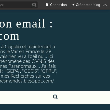
Connexion
+
Créer mon blog
on email :
.com
t à Cogolin et maintenant à
ans le Var en France le 29
 rien vu à l'oeil nu... Ici
e Phénomène des OVNIS dès
nes Paranormaux... J'ai fais
I : "GEPA", "GEOS", "CFRU",
nt mes Recherches sur ces
tresmondes.blogspot.com/