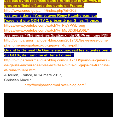
Les cas ovnis recensés dans l'Yonne par le GEIPAN, le
groupe officiel d'étude des ovnis en France :
http://www.cnes-geipan.fr/index.php?id=202
Les ovnis dans l'Yonne, avec Rémy Fauchereau, sur
l'excellent site ODH-TV 2, présenté par Gilles Thomas :
https://www.youtube.com/watch?v=FisYPWLTeng
https://www.youtube.com/watch?v=MpBDGNqO6LY
Les revues "Phénomènes Spatiaux" du GEPA en ligne PDF :
http://ovniparanormal.over-blog.com/2017/01/les-revues-ovnis-
phenomenes-spatiaux-du-gepa-en-ligne-pdf.html
Quand le Général De Gaulle encourageait les activités ovnis
du GEPA, de Francine et René Fouéré :
http://ovniparanormal.over-blog.com/2017/03/quand-le-general-
de-gaulle-encourageait-les-activites-ovnis-du-gepa-de-francine-
et-rene-fouere.html
A Toulon, France, le 14 mars 2017,
Christian Macé :
Mon blog :
http://ovniparanormal.over-blog.com/