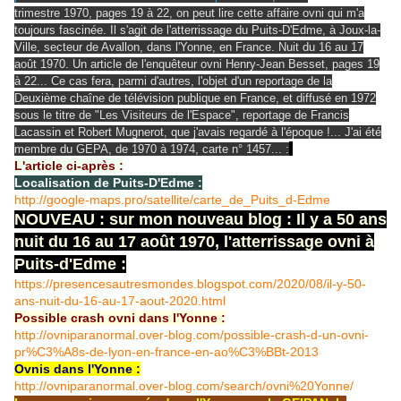
trimestre 1970, pages 19 à 22, on peut lire cette affaire ovni qui m'a
toujours fascinée. Il s'agit de l'atterrissage du Puits-D'Edme, à Joux-la-
Ville, secteur de Avallon, dans l'Yonne, en France. Nuit du 16 au 17
août 1970. Un article de l'enquêteur ovni Henry-Jean Besset, pages 19
à 22... Ce cas fera, parmi d'autres, l'objet d'un reportage de la
Deuxième chaîne de télévision publique en France, et diffusé en 1972
sous le titre de "Les Visiteurs de l'Espace", reportage de Francis
Lacassin et Robert Mugnerot, que j'avais regardé à l'époque !... J'ai été
membre du GEPA, de 1970 à 1974, carte n° 1457... :
L'article ci-après :
Localisation de Puits-D'Edme :
http://google-maps.pro/satellite/carte_de_Puits_d-Edme
NOUVEAU : sur mon nouveau blog : Il y a 50 ans
nuit du 16 au 17 août 1970, l'atterrissage ovni à
Puits-d'Edme :
https://presencesautresmondes.blogspot.com/2020/08/il-y-50-
ans-nuit-du-16-au-17-aout-2020.html
Possible crash ovni dans l'Yonne :
http://ovniparanormal.over-blog.com/possible-crash-d-un-ovni-
pr%C3%A8s-de-lyon-en-france-en-ao%C3%BBt-2013
Ovnis dans l'Yonne :
http://ovniparanormal.over-blog.com/search/ovni%20Yonne/