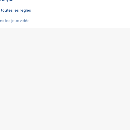
 toutes les règles
s les jeux vidéo
us choquant de Rockstar ? - Le scandale BULLY
e plus moche de Steam
du RÊVE tourne au CAUCHEMAR
pendant 8 heures
it… à tort
umiliés par un jeu vidéo
ire - Final Fantasy 8
ti un empire - Age of Empires
story DOFUS
tard, il crée l'un des pires jeux de tous les temps, MindsEye.