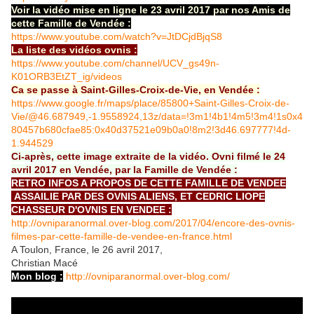
Voir la vidéo mise en ligne le 23 avril 2017 par nos Amis de
cette Famille de Vendée :
https://www.youtube.com/watch?v=JtDCjdBjqS8
La liste des vidéos ovnis :
https://www.youtube.com/channel/UCV_gs49n-
K01ORB3EtZT_ig/videos
Ca se passe à Saint-Gilles-Croix-de-Vie, en Vendée :
https://www.google.fr/maps/place/85800+Saint-Gilles-Croix-de-
Vie/@46.687949,-1.9558924,13z/data=!3m1!4b1!4m5!3m4!1s0x4
80457b680cfae85:0x40d37521e09b0a0!8m2!3d46.697777!4d-
1.944529
Ci-après, cette image extraite de la vidéo. Ovni filmé le 24
avril 2017 en Vendée, par la Famille de Vendée :
RETRO INFOS A PROPOS DE CETTE FAMILLE DE VENDEE
ASSAILIE PAR DES OVNIS ALIENS, ET CEDRIC LIOPE
CHASSEUR D'OVNIS EN VENDEE :
http://ovniparanormal.over-blog.com/2017/04/encore-des-ovnis-
filmes-par-cette-famille-de-vendee-en-france.html
A Toulon, France, le 26 avril 2017,
Christian Macé
Mon blog :
http://ovniparanormal.over-blog.com/