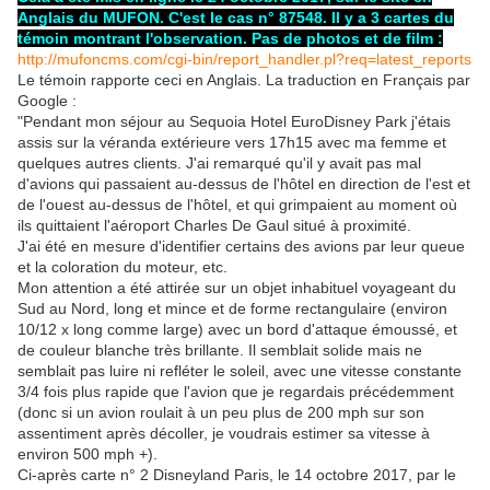
Anglais du MUFON. C'est le cas n° 87548. Il y a 3 cartes du
témoin montrant l'observation. Pas de photos et de film :
http://mufoncms.com/cgi-bin/report_handler.pl?req=latest_reports
Le témoin rapporte ceci en Anglais. La traduction en Français par
Google :
"Pendant mon séjour au Sequoia Hotel EuroDisney Park j'étais
assis sur la véranda extérieure vers 17h15 avec ma femme et
quelques autres clients. J'ai remarqué qu'il y avait pas mal
d'avions qui passaient au-dessus de l'hôtel en direction de l'est et
de l'ouest au-dessus de l'hôtel, et qui grimpaient au moment où
ils quittaient l'aéroport Charles De Gaul situé à proximité.
J'ai été en mesure d'identifier certains des avions par leur queue
et la coloration du moteur, etc.
Mon attention a été attirée sur un objet inhabituel voyageant du
Sud au Nord, long et mince et de forme rectangulaire (environ
10/12 x long comme large) avec un bord d'attaque émoussé, et
de couleur blanche très brillante. Il semblait solide mais ne
semblait pas luire ni refléter le soleil, avec une vitesse constante
3/4 fois plus rapide que l'avion que je regardais précédemment
(donc si un avion roulait à un peu plus de 200 mph sur son
assentiment après décoller, je voudrais estimer sa vitesse à
environ 500 mph +).
Ci-après carte n° 2 Disneyland Paris, le 14 octobre 2017, par le