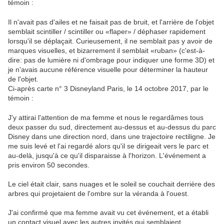
témoin :
Il n'avait pas d'ailes et ne faisait pas de bruit, et l'arrière de l'objet
semblait scintiller / scintiller ou «flaper» / déphaser rapidement
lorsqu'il se déplaçait. Curieusement, il ne semblait pas y avoir de
marques visuelles, et bizarrement il semblait «ruban» (c'est-à-
dire: pas de lumière ni d'ombrage pour indiquer une forme 3D) et
je n'avais aucune référence visuelle pour déterminer la hauteur
de l'objet.
Ci-après carte n° 3 Disneyland Paris, le 14 octobre 2017, par le
témoin :
J'y attirai l'attention de ma femme et nous le regardâmes tous
deux passer du sud, directement au-dessus et au-dessus du parc
Disney dans une direction nord, dans une trajectoire rectiligne. Je
me suis levé et l'ai regardé alors qu'il se dirigeait vers le parc et
au-delà, jusqu'à ce qu'il disparaisse à l'horizon. L'événement a
pris environ 50 secondes.
Le ciel était clair, sans nuages ​​et le soleil se couchait derrière des
arbres qui projetaient de l'ombre sur la véranda à l'ouest.
J'ai confirmé que ma femme avait vu cet événement, et a établi
un contact visuel avec les autres invités qui semblaient