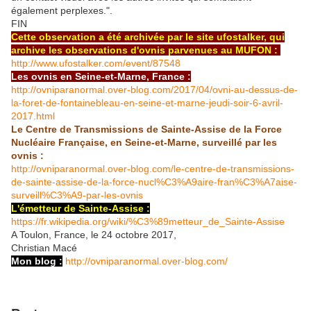
également perplexes.".
FIN
Cette observation a été archivée par le site ufostalker, qui
archive les observations d'ovnis parvenues au MUFON :
http://www.ufostalker.com/event/87548
Les ovnis en Seine-et-Marne, France :
http://ovniparanormal.over-blog.com/2017/04/ovni-au-dessus-de-
la-foret-de-fontainebleau-en-seine-et-marne-jeudi-soir-6-avril-
2017.html
Le Centre de Transmissions de Sainte-Assise de la Force
Nucléaire Française, en Seine-et-Marne, surveillé par les
ovnis :
http://ovniparanormal.over-blog.com/le-centre-de-transmissions-
de-sainte-assise-de-la-force-nucl%C3%A9aire-fran%C3%A7aise-
surveill%C3%A9-par-les-ovnis
L'émetteur de Sainte-Assise :
https://fr.wikipedia.org/wiki/%C3%89metteur_de_Sainte-Assise
A Toulon, France, le 24 octobre 2017,
Christian Macé
Mon blog :
http://ovniparanormal.over-blog.com/