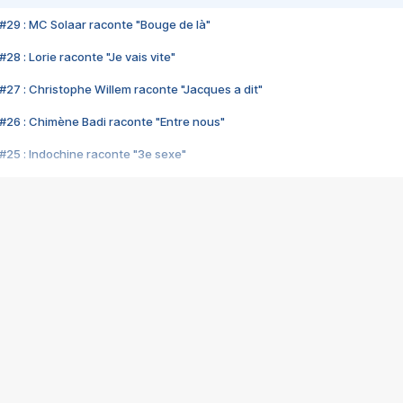
#29 : MC Solaar raconte "Bouge de là"
28 : Lorie raconte "Je vais vite"
#27 : Christophe Willem raconte "Jacques a dit"
#26 : Chimène Badi raconte "Entre nous"
#25 : Indochine raconte "3e sexe"
#24 : Zaho raconte "C'est chelou"
#23 : Patrick Bruel raconte "Au café des délices"
#22 : Kyo raconte "Le chemin"
#21 : Nolwenn Leroy raconte "Cassé"
#20 : Patrick Hernandez raconte "Born to be alive"
#19 : Lorie raconte "Près de moi"
#18 : Michael Jones raconte "A nos actes manqués" (avec Jean-Jacque