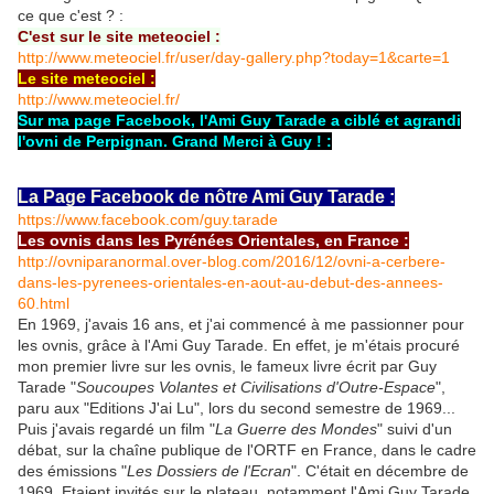
ce que c'est ? :
C'est sur le site meteociel :
http://www.meteociel.fr/user/day-gallery.php?today=1&carte=1
Le site meteociel :
http://www.meteociel.fr/
Sur ma page Facebook, l'Ami Guy Tarade a ciblé et agrandi
l'ovni de Perpignan. Grand Merci à Guy ! :
La Page Facebook de nôtre Ami Guy Tarade :
https://www.facebook.com/guy.tarade
Les ovnis dans les Pyrénées Orientales, en France :
http://ovniparanormal.over-blog.com/2016/12/ovni-a-cerbere-
dans-les-pyrenees-orientales-en-aout-au-debut-des-annees-
60.html
En 1969, j'avais 16 ans, et j'ai commencé à me passionner pour
les ovnis, grâce à l'Ami Guy Tarade. En effet, je m'étais procuré
mon premier livre sur les ovnis, le fameux livre écrit par Guy
Tarade "
Soucoupes Volantes et Civilisations d'Outre-Espace
",
paru aux "Editions J'ai Lu", lors du second semestre de 1969...
Puis j'avais regardé un film "
La Guerre des Mondes
" suivi d'un
débat, sur la chaîne publique de l'ORTF en France, dans le cadre
des émissions "
Les Dossiers de l'Ecran
". C'était en décembre de
1969. Etaient invités sur le plateau, notamment l'Ami Guy Tarade.