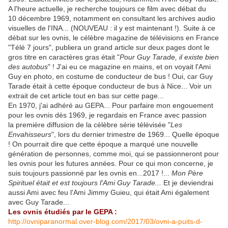
A l'heure actuelle, je recherche toujours ce film avec débat du
10 décembre 1969, notamment en consultant les archives audio
visuelles de l'INA... (NOUVEAU : il y est maintenant !). Suite à ce
débat sur les ovnis, le célèbre magazine de télévisions en France
"Télé 7 jours", publiera un grand article sur deux pages dont le
gros titre en caractères gras était "
Pour Guy Tarade, il existe bien
des autobus
" ! J'ai eu ce magazine en mains, et on voyait l'Ami
Guy en photo, en costume de conducteur de bus ! Oui, car Guy
Tarade était à cette époque conducteur de bus à Nice... Voir un
extrait de cet article tout en bas sur cette page...
En 1970, j'ai adhéré au GEPA... Pour parfaire mon engouement
pour les ovnis dès 1969, je regardais en France avec passion
la première diffusion de la célèbre série télévisée "
Les
Envahisseurs
", lors du dernier trimestre de 1969... Quelle époque
! On pourrait dire que cette époque a marqué une nouvelle
génération de personnes, comme moi, qui se passionneront pour
les ovnis pour les futures années. Pour ce qui mon concerne, je
suis toujours passionné par les ovnis en...2017 !...
Mon Père
Spirituel était et est toujours l'Ami Guy Tarade...
Et je deviendrai
aussi Ami avec feu l'Ami Jimmy Guieu, qui était Ami également
avec Guy Tarade...
Les ovnis étudiés par le GEPA :
http://ovniparanormal.over-blog.com/2017/03/ovni-a-puits-d-