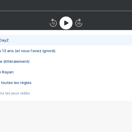
 DayZ
 a 13 ans (et vous l'avez ignoré)
e (littéralement)
im Rayan
 toutes les règles
s les jeux vidéo
us choquant de Rockstar ? - Le scandale BULLY
e plus moche de Steam
du RÊVE tourne au CAUCHEMAR