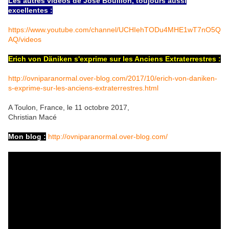
Les autres vidéos de José Bouillon, toujours aussi
excellentes :
https://www.youtube.com/channel/UCHIehTODu4MHE1wT7nO5Q
AQ/videos
Erich von Däniken s'exprime sur les Anciens Extraterrestres :
http://ovniparanormal.over-blog.com/2017/10/erich-von-daniken-
s-exprime-sur-les-anciens-extraterrestres.html
A Toulon, France, le 11 octobre 2017,
Christian Macé
Mon blog :
http://ovniparanormal.over-blog.com/