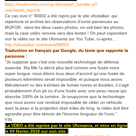
https://mufoncms.com/cgi-bin/report_handler.pl?
req=latest_reports
Ce cas ovni n° 90002 a été repris par le site ufostalker, qui
répertorie et archive les observations d'ovnis parvenues au
MUFON : dans les deux cases photos, on voit bien les photos,
mais la case vidéo renvoie vers des textes ! On peut cependant
voir la vidéo sur le site Ufomania sur You Tube, ci-après... :
http://ufostalker.com/event/90002
Traduction en français par Google, du texte que rapporte la
personne :
"Je suppose que c'est une nouvelle technologie de défense
avancée. Ma fille l'a décrit plus tard comme une fusée noire
super longue. nous étions tous deux d'accord qu'une fusée de
plusieurs kilomètres serait impossible, et puisque nous avons
littéralement vu des traînées de fumée noires et doubles, il s'agit
probablement d'un jet ou d'une fusée avec une peau neuve qui
absorbe 100% de la lumière. Je soupçonne que la technologie
que nous avons vue rendrait impossible de cibler un véhicule
avec la peau si la projection était miles de long. la vidéo doit être
agrandie pour être témoin de l'énorme longueur de l'ovni.".
FIN
La VDEO a été reprise par le site Ufomania, et mise en ligne
le 04 février 2018 sur son site :