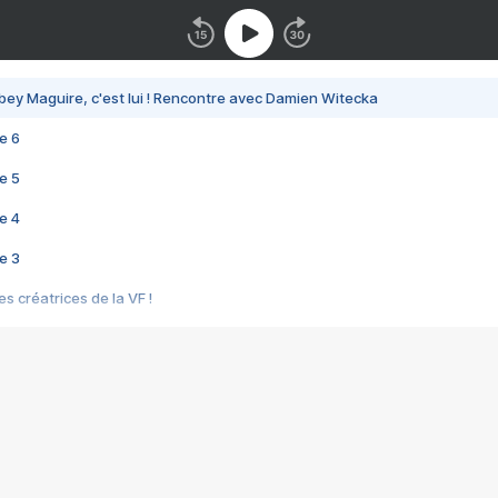
bey Maguire, c'est lui ! Rencontre avec Damien Witecka
e 6
e 5
e 4
e 3
s créatrices de la VF !
e 2
e 1
e Mektoub My Love arrive enfin ! Rencontre avec Shaïn Boumedine et Sal
i : après Toni en famille