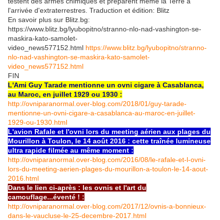
testent des armes chimiques et préparent même la Terre à
l'arrivée d'extraterrestres. Traduction et édition: Blitz
En savoir plus sur Blitz.bg:
https://www.blitz.bg/lyubopitno/stranno-nlo-nad-vashington-se-
maskira-kato-samolet-
video_news577152.html
https://www.blitz.bg/lyubopitno/stranno-
nlo-nad-vashington-se-maskira-kato-samolet-
video_news577152.html
FIN
L'Ami Guy Tarade mentionne un ovni cigare à Casablanca,
au Maroc, en juillet 1929 ou 1930 :
http://ovniparanormal.over-blog.com/2018/01/guy-tarade-
mentionne-un-ovni-cigare-a-casablanca-au-maroc-en-juillet-
1929-ou-1930.html
L'avion Rafale et l'ovni lors du meeting aérien aux plages du
Mourillon à Toulon, le 14 août 2016 : cette traînée lumineuse
ultra rapide filmée au même moment :
http://ovniparanormal.over-blog.com/2016/08/le-rafale-et-l-ovni-
lors-du-meeting-aerien-plages-du-mourillon-a-toulon-le-14-aout-
2016.html
Dans le lien ci-après : les ovnis et l'art du
camouflage...éventé ! :
http://ovniparanormal.over-blog.com/2017/12/ovnis-a-bonnieux-
dans-le-vaucluse-le-25-decembre-2017.html