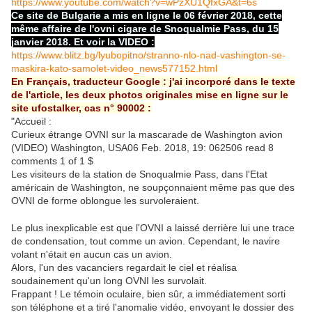
https://www.youtube.com/watch?v=wPzXU1QfxGA&t=6s
Ce site de Bulgarie a mis en ligne le 06 février 2018, cette
même affaire de l'ovni cigare de Snoqualmie Pass, du 15
janvier 2018. Et voir la VIDEO :
https://www.blitz.bg/lyubopitno/stranno-nlo-nad-vashington-se-
maskira-kato-samolet-video_news577152.html
En Français, traducteur Google : j'ai incorporé dans le texte
de l'article, les deux photos originales mise en ligne sur le
site ufostalker, cas n° 90002 :
"Accueil :
Curieux étrange OVNI sur la mascarade de Washington avion
(VIDEO) Washington, USA06 Feb. 2018, 19: 062506 read 8
comments 1 of 1 $
Les visiteurs de la station de Snoqualmie Pass, dans l'Etat
américain de Washington, ne soupçonnaient même pas que des
OVNI de forme oblongue les survoleraient.
Le plus inexplicable est que l'OVNI a laissé derrière lui une trace
de condensation, tout comme un avion. Cependant, le navire
volant n'était en aucun cas un avion.
Alors, l'un des vacanciers regardait le ciel et réalisa
soudainement qu'un long OVNI les survolait.
Frappant ! Le témoin oculaire, bien sûr, a immédiatement sorti
son téléphone et a tiré l'anomalie vidéo, envoyant le dossier des