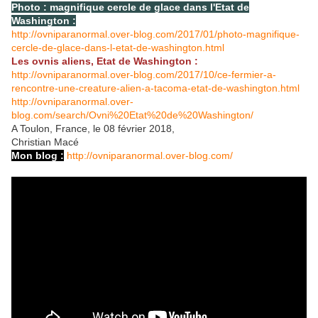
Photo : magnifique cercle de glace dans l'Etat de
Washington :
http://ovniparanormal.over-blog.com/2017/01/photo-magnifique-
cercle-de-glace-dans-l-etat-de-washington.html
Les ovnis aliens, Etat de Washington :
http://ovniparanormal.over-blog.com/2017/10/ce-fermier-a-
rencontre-une-creature-alien-a-tacoma-etat-de-washington.html
http://ovniparanormal.over-
blog.com/search/Ovni%20Etat%20de%20Washington/
A Toulon, France, le 08 février 2018,
Christian Macé
Mon blog :
http://ovniparanormal.over-blog.com/