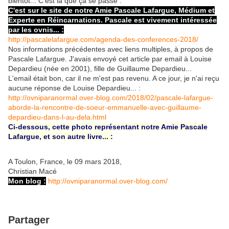
bientôt... C'est là que ça se passe :
C'est sur le site de notre Amie Pascale Lafargue, Médium et
Experte en Réincarnations. Pascale est vivement intéressée
par les ovnis... :
http://pascalelafargue.com/agenda-des-conferences-2018/
Nos informations précédentes avec liens multiples, à propos de
Pascale Lafargue. J'avais envoyé cet article par email à Louise
Depardieu (née en 2001), fille de Guillaume Depardieu...
L'email était bon, car il ne m'est pas revenu. A ce jour, je n'ai reçu
aucune réponse de Louise Depardieu... :
http://ovniparanormal.over-blog.com/2018/02/pascale-lafargue-
aborde-la-rencontre-de-soeur-emmanuelle-avec-guillaume-
depardieu-dans-l-au-dela.html
Ci-dessous, cette photo représentant notre Amie Pascale
Lafargue, et son autre livre... :
A Toulon, France, le 09 mars 2018,
Christian Macé
Mon blog :
http://ovniparanormal.over-blog.com/
Partager