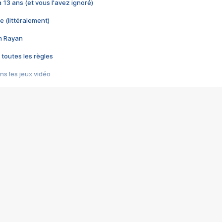
 a 13 ans (et vous l'avez ignoré)
e (littéralement)
im Rayan
 toutes les règles
s les jeux vidéo
us choquant de Rockstar ? - Le scandale BULLY
e plus moche de Steam
du RÊVE tourne au CAUCHEMAR
pendant 8 heures
it… à tort
umiliés par un jeu vidéo
ire - Final Fantasy 8
ti un empire - Age of Empires