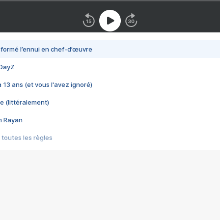
nsformé l’ennui en chef-d’œuvre
 DayZ
 a 13 ans (et vous l'avez ignoré)
e (littéralement)
im Rayan
 toutes les règles
s les jeux vidéo
us choquant de Rockstar ? - Le scandale BULLY
e plus moche de Steam
du RÊVE tourne au CAUCHEMAR