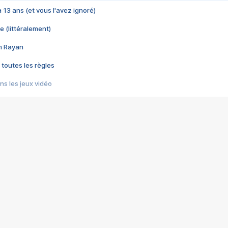
 a 13 ans (et vous l'avez ignoré)
e (littéralement)
im Rayan
 toutes les règles
s les jeux vidéo
us choquant de Rockstar ? - Le scandale BULLY
e plus moche de Steam
du RÊVE tourne au CAUCHEMAR
pendant 8 heures
it… à tort
umiliés par un jeu vidéo
ire - Final Fantasy 8