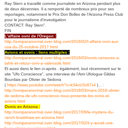
Ray Stern a travaillé comme journaliste en Arizona pendant plus
de deux décennies. Il a remporté de nombreux prix pour ses
reportages, notamment le Prix Don Bolles de l'Arizona Press Club
pour le journalisme d'investigation.
CONTACT: Ray Stern".
FIN
L'affaire ovni de l'Oregon :
http://ovniparanormal.over-blog.com/2018/02/l-affaire-ovni-aux-
usa-du-25-octobre-2017.html
Avions et ovnis : liens multiples :
http://ovniparanormal.over-blog.com/2018/03/ovnis-censures-a-
tahiti-et-retour-ovni-a-valensole.html
Et aussi dans le lien ci-après : également, tout récemment sur le
site "Ufo Conscience", une interview de l'Ami Ufologue Gildas
Bourdais par Olivier de Sedona
(
https://www.youtube.com/watch?v=kS4oU3z87x4
)... :
http://ovniparanormal.over-blog.com/2018/03/mars-2018-olivier-
de-sedona-de-ufo-conscience-nous-presente-les-ovnis-et-
avions.html
Ovnis en Arizona :
http://ovniparanormal.over-blog.com/2017/09/le-mystere-du-
ranch-bradshaw-en-arizona.html
http://ovniparanormal.over-blog.com/2017/02/il-y-aurait-une-