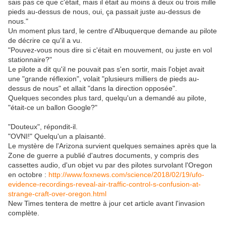
sais pas ce que c'était, mais il était au moins à deux ou trois mille
pieds au-dessus de nous, oui, ça passait juste au-dessus de
nous."
Un moment plus tard, le centre d'Albuquerque demande au pilote
de décrire ce qu'il a vu.
"Pouvez-vous nous dire si c'était en mouvement, ou juste en vol
stationnaire?"
Le pilote a dit qu'il ne pouvait pas s'en sortir, mais l'objet avait
une "grande réflexion", volait "plusieurs milliers de pieds au-
dessus de nous" et allait "dans la direction opposée".
Quelques secondes plus tard, quelqu'un a demandé au pilote,
"était-ce un ballon Google?"
"Douteux", répondit-il.
"OVNI!" Quelqu'un a plaisanté.
Le mystère de l'Arizona survient quelques semaines après que la
Zone de guerre a publié d'autres documents, y compris des
cassettes audio, d'un objet vu par des pilotes survolant l'Oregon
en octobre :
http://www.foxnews.com/science/2018/02/19/ufo-
evidence-recordings-reveal-air-traffic-control-s-confusion-at-
strange-craft-over-oregon.html
New Times tentera de mettre à jour cet article avant l'invasion
complète.