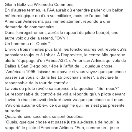
Glenn Beltz via Wikimedia Commons
En d'autres termes, la FAA aurait dû entendre parler d'un ballon
météorologique ou d'un vol militaire, mais ne l'a pas fait.
American Airlines n'a pas immédiatement répondu à une
demande de commentaire.
Dans l'enregistrement, après le rapport du pilote Learjet, une
autre voix du ciel a retenti, "OVNI!"
Un homme a ri. "Ouais."
Environ trois minutes plus tard, les fonctionnaires ont révélé qu'ils
pensaient toujours à l'objet. À l'improviste, le centre Albuquerque
alerte l'équipage d'un Airbus A321 d'American Airlines qui vole de
Dallas à San Diego pour être à l'affût de ... quelque chose.
"Américain 1095, laissez-moi savoir si vous voyez quelque chose
passer sur vous ici dans les 15 prochains miles", a déclaré le
responsable de la tour de contrôle.
La voix du pilote révèle sa surprise à la question: "Sur nous?"
Le responsable du contrôle de vol a répondu qu'un pilote devant
l'avion à réaction avait déclaré avoir vu quelque chose «et nous
n'avions aucune cible», ce qui signifie qu'il ne s'est pas présenté
au radar.
Quarante-cinq secondes se sont écoulées.
"Ouais, quelque chose est passé juste au-dessus de nous", a
rapporté le pilote d'American Airlines. "Euh, comme un - je ne