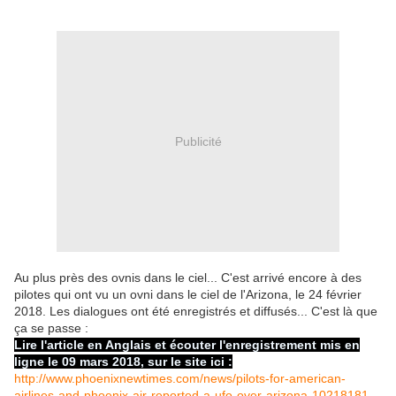
Publicité
Au plus près des ovnis dans le ciel... C'est arrivé encore à des
pilotes qui ont vu un ovni dans le ciel de l'Arizona, le 24 février
2018. Les dialogues ont été enregistrés et diffusés... C'est là que
ça se passe :
Lire l'article en Anglais et écouter l'enregistrement mis en
ligne le 09 mars 2018, sur le site ici :
http://www.phoenixnewtimes.com/news/pilots-for-american-
airlines-and-phoenix-air-reported-a-ufo-over-arizona-10218181