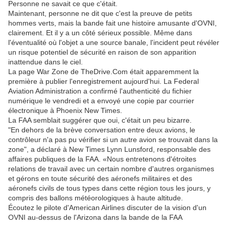
Personne ne savait ce que c'était.
Maintenant, personne ne dit que c'est la preuve de petits
hommes verts, mais la bande fait une histoire amusante d'OVNI,
clairement. Et il y a un côté sérieux possible. Même dans
l'éventualité où l'objet a une source banale, l'incident peut révéler
un risque potentiel de sécurité en raison de son apparition
inattendue dans le ciel.
La page War Zone de TheDrive.Com était apparemment la
première à publier l'enregistrement aujourd'hui. La Federal
Aviation Administration a confirmé l'authenticité du fichier
numérique le vendredi et a envoyé une copie par courrier
électronique à Phoenix New Times.
La FAA semblait suggérer que oui, c'était un peu bizarre.
"En dehors de la brève conversation entre deux avions, le
contrôleur n'a pas pu vérifier si un autre avion se trouvait dans la
zone", a déclaré à New Times Lynn Lunsford, responsable des
affaires publiques de la FAA. «Nous entretenons d'étroites
relations de travail avec un certain nombre d'autres organismes
et gérons en toute sécurité des aéronefs militaires et des
aéronefs civils de tous types dans cette région tous les jours, y
compris des ballons météorologiques à haute altitude.
Écoutez le pilote d'American Airlines discuter de la vision d'un
OVNI au-dessus de l'Arizona dans la bande de la FAA