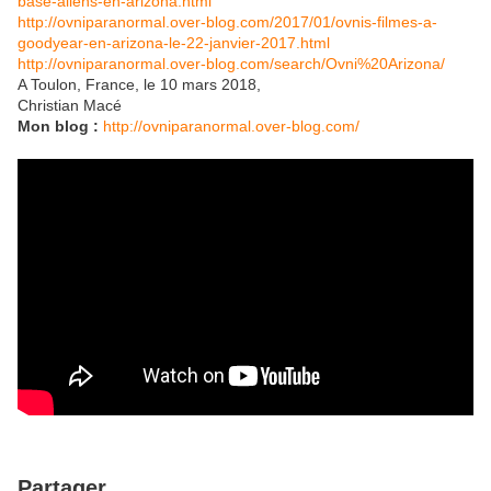
base-aliens-en-arizona.html
http://ovniparanormal.over-blog.com/2017/01/ovnis-filmes-a-
goodyear-en-arizona-le-22-janvier-2017.html
http://ovniparanormal.over-blog.com/search/Ovni%20Arizona/
A Toulon, France, le 10 mars 2018,
Christian Macé
Mon blog :
http://ovniparanormal.over-blog.com/
Partager