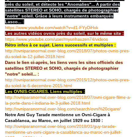
près du soleil, et détecte les "Anomalies"... A partir des
satellites STEREO et SOHO, chargés de photographier
"notre" soleil. Grâce à leurs instruments embarqués
Lasco... :
https://www.youtube.com/watch?v=d1-FYyDiHxk
Les autres vidéos ovnis près du soleil, sur le même site :
https://www.youtube.com/user/myunhauzen74/videos
Rétro infos à ce sujet. Liens successifs et multiples :
http://ovniparanormal.over-blog.com/2018/07/photos-ovnis-pres-
du-soleil-le-12-juillet-2018.html
Dans le lien ci-après, les liens vers les sites officiels des
satellites STEREO et SOHO, chargés de photographier
"notre" soleil... :
http://ovniparanormal.over-blog.com/2015/12/photos-ovnis-pres-
du-soleil-le-6-decembre-2015.html
Les OVNIS-CIGARES. Liens multiples :
http://ovniparanormal.over-blog.com/2018/07/ovni-cigare-filme-a-
la-porte-dans-l-indiana-le-3-juillet-2018.html
http://ovniparanormal.over-blog.com/search/ovni%20cigare/
Notre Ami Guy Tarade mentionne un Ovni-Cigare à
Casablanca, au Maroc, en juillet 1929 ou 1930 :
http://ovniparanormal.over-blog.com/2018/01/guy-tarade-
mentionne-un-ovni-cigare-a-casablanca-au-maroc-en-juillet-