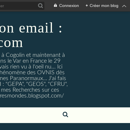
Connexion
+
Créer mon blog
on email :
.com
t à Cogolin et maintenant à
ans le Var en France le 29
 rien vu à l'oeil nu... Ici
e Phénomène des OVNIS dès
nes Paranormaux... J'ai fais
I : "GEPA", "GEOS", "CFRU",
nt mes Recherches sur ces
tresmondes.blogspot.com/