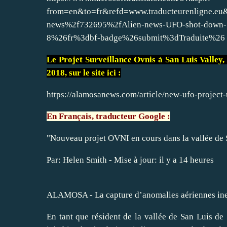
from=en&to=fr&refd=www.traducteurenligne.e
news%2f732695%2fAlien-news-UFO-shot-down-S
8%26fr%3dbf-badge%26submit%3dTraduite%26
Le Projet Surveillance Ovnis à San Luis Valley, 
2018, sur le site ici :
https://alamosanews.com/article/new-ufo-project-
En Français, traducteur Google :
"Nouveau projet OVNI en cours dans la vallée de 
Par: Helen Smith - Mise à jour: il y a 14 heures
ALAMOSA - La capture d’anomalies aériennes inex
En tant que résident de la vallée de San Luis d