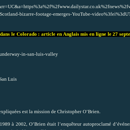
u&rr=UC&a=https%3a%2f%2fwww.dailystar.co.uk%2fnews%2fw
cotland-bizarre-footage-emerges-YouTube-video%3fei%3dU
dans le Colorado : article en Anglais mis en ligne le 27 sep
underway-in-san-luis-valley
San Luis
pliquées est la mission de Christopher O’Brien.
e 1989 à 2002, O’Brien était l’enquêteur autoproclamé d’évén