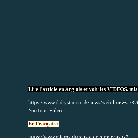
Lire l'article en Anglais et voir les VIDEOS, mis 
https://www.dailystar.co.uk/news/weird-news/73
YouTube-video
En Français :
https://www.microsofttranslator.com/bv.aspx?