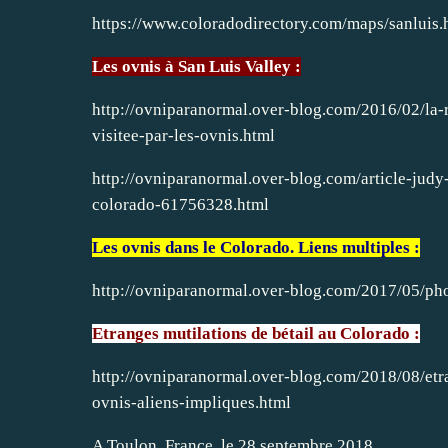
https://www.coloradodirectory.com/maps/sanluis.
Les ovnis à San Luis Valley :
http://ovniparanormal.over-blog.com/2016/02/la-
visitee-par-les-ovnis.html
http://ovniparanormal.over-blog.com/article-judy
colorado-61756328.html
Les ovnis dans le Colorado. Liens multiples :
http://ovniparanormal.over-blog.com/2017/05/ph
Etranges mutilations de bétail au Colorado :
http://ovniparanormal.over-blog.com/2018/08/etr
ovnis-aliens-impliques.html
A Toulon, France, le 28 septembre 2018,