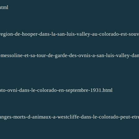
html
region-de-hooper-dans-la-san-luis-valley-au-colorado-est-souv
-messoline-et-sa-tour-de-garde-des-ovnis-a-san-luis-valley-dan
oto-ovni-dans-le-colorado-en-septembre-1931.html
anges-morts-d-animaux-a-westcliffe-dans-le-colorado-peut-etr