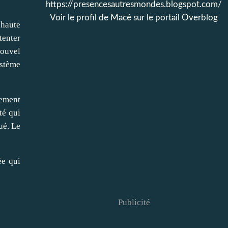
https://presencesautresmondes.blogspot.com/
Voir le profil de
Macé
sur le portail Overblog
 haute
tenter
nouvel
ystème
nement
té qui
ué. Le
ée qui
Publicité