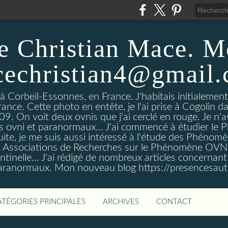
e Christian Mace. M
echristian4@gmail
 à Corbeil-Essonnes, en France. J'habitais initialemen
rance. Cette photo en entête, je l'ai prise à Cogolin d
On voit deux ovnis que j'ai cerclé en rouge. Je n'avais
es ovni et paranormaux... J'ai commencé à étudier l
uite, je me suis aussi intéressé à l'étude des Phénomè
es Associations de Recherches sur le Phénomène OVN
tinelle... J'ai rédigé de nombreux articles concerna
anormaux. Mon nouveau blog https://presencesau
ATÉGORIES PRINCIPALES
ARCHIVES
CONTACT