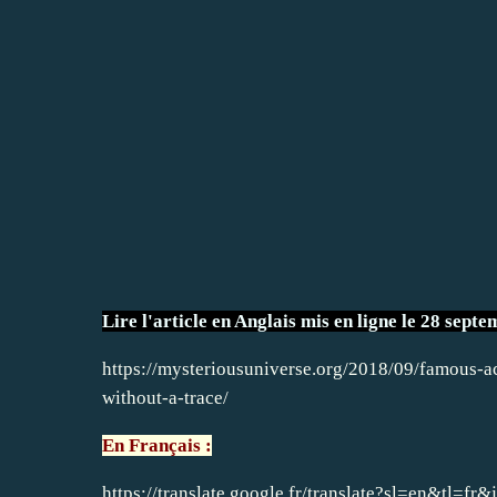
Lire l'article en Anglais mis en ligne le 28 septem
https://mysteriousuniverse.org/2018/09/famous-a
without-a-trace/
En Français :
https://translate.google.fr/translate?sl=en&tl=