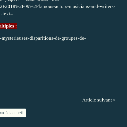
F2018%2F09%2Ffamous-actors-musicians-and-writers-
-text=
ltiples :
-mysterieuses-disparitions-de-groupes-de-
Article suivant »
ur à l'accueil