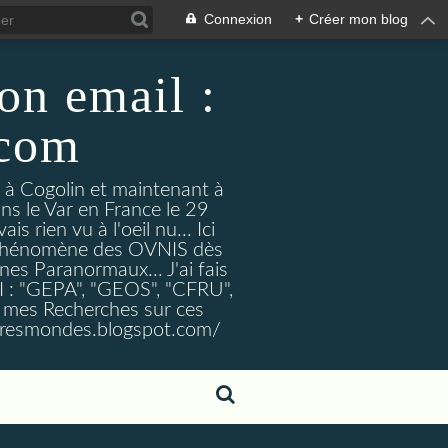
Connexion
+
Créer mon blog
on email :
.com
t à Cogolin et maintenant à
ans le Var en France le 29
 rien vu à l'oeil nu... Ici
e Phénomène des OVNIS dès
nes Paranormaux... J'ai fais
I : "GEPA", "GEOS", "CFRU",
nt mes Recherches sur ces
tresmondes.blogspot.com/