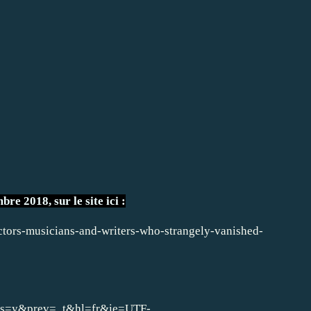
bre 2018, sur le site ici :
ctors-musicians-and-writers-who-strangely-vanished-
fr&js=y&prev=_t&hl=fr&ie=UTF-