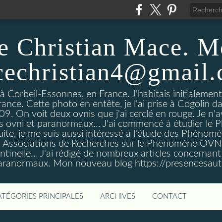
e Christian Mace. M
echristian4@gmail
 à Corbeil-Essonnes, en France. J'habitais initialemen
rance. Cette photo en entête, je l'ai prise à Cogolin d
On voit deux ovnis que j'ai cerclé en rouge. Je n'avais
es ovni et paranormaux... J'ai commencé à étudier l
uite, je me suis aussi intéressé à l'étude des Phénomè
es Associations de Recherches sur le Phénomène OVN
tinelle... J'ai rédigé de nombreux articles concerna
anormaux. Mon nouveau blog https://presencesau
ATÉGORIES PRINCIPALES
ARCHIVES
CONTACT