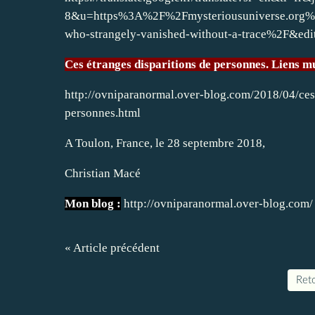
8&u=https%3A%2F%2Fmysteriousuniverse.org%2
who-strangely-vanished-without-a-trace%2F&edit
Ces étranges disparitions de personnes. Liens mu
http://ovniparanormal.over-blog.com/2018/04/ces
personnes.html
A Toulon, France, le 28 septembre 2018,
Christian Macé
Mon blog :
http://ovniparanormal.over-blog.com/
« Article précédent
Reto