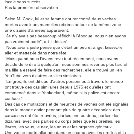
locale sans succès.
Pas la première observation
Selon M. Cook, lui et sa femme ont rencontré deux vaches
mortes avec leurs mamelles retirées autour de la même zone
une dizaine d’années auparavant.
"Je n'y avais pas beaucoup réfléchi à l'époque, nous n'en avons
pas vraiment parlé", a-t-il déclaré.
"Nous avons juste pensé que c'était un peu étrange, laissez-le
aller et mettez-le dans notre tête.
"Mais quand nous l’avons revu tout récemment, nous avons
décidé de le dire à quelqu'un, nous sommes revenus plus tard et
ma fille a essayé de faire des recherches, elle a trouvé un lien
YouTube vers d’autres articles similaires.
"En gros, ils ont dit que d’autres personnes à travers le monde
ont trouvé des cas similaires depuis 1975 et qu’elles ont
commencé dans le Yankeeland, même si la police est encore
confuse."
Des cas de mutilations et de meurtres de vaches ont été signalés
dans le monde entier pendant plus de quatre décennies: des
carcasses ont été trouvées, parfois une ou deux, parfois des
dizaines, avec des parties du corps telles que les oreilles, les
lèvres, les yeux, le nez, les anus et les organes génitaux ".
Une vache morte allongée dans un champ avec les oreilles et la