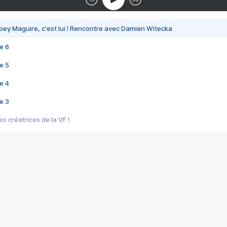
bey Maguire, c'est lui ! Rencontre avec Damien Witecka
e 6
e 5
e 4
e 3
s créatrices de la VF !
e 2
e 1
e Mektoub My Love arrive enfin ! Rencontre avec Shaïn Boumedine et Sal
i : après Toni en famille
elle réalise le bouleversant Dites lui que je l'aime