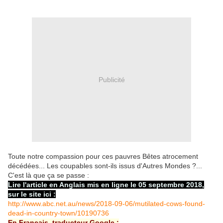
Publicité
Toute notre compassion pour ces pauvres Bêtes atrocement
décédées... Les coupables sont-ils issus d'Autres Mondes ?...
C'est là que ça se passe :
Lire l'article en Anglais mis en ligne le 05 septembre 2018,
sur le site ici :
http://www.abc.net.au/news/2018-09-06/mutilated-cows-found-
dead-in-country-town/10190736
En Français, traducteur Google :