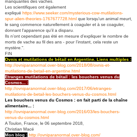
manquantes des vaches.
Les scientifiques ont également
expliqué
https://www.seeker.com/mysterious-cow-mutilations-
spur-alien-theories-1767677728.html
que lorsqu'un animal meurt,
le sang commence naturellement à coaguler et à se coaguler,
donnant l'apparence qu'il a disparu.
Ils n’ont cependant pas été en mesure d’expliquer le nombre de
morts de vache au fil des ans - pour l’instant, cela reste un
mystère.".
FIN
Ovnis et mutilations de bétail en Argentine. Liens multiples :
http://ovniparanormal.over-blog.com/2018/08/ovnis-et-
mutilations-de-betail-en-argentine.html
Etranges mutilations de bétail : les bouchers venus du
Cosmos... :
http://ovniparanormal.over-blog.com/2017/06/etranges-
mutilations-de-betail-les-bouchers-venus-du-cosmos.html
Les bouchers venus du Cosmos : on fait parti de la chaîne
alimentaire... :
http://ovniparanormal.over-blog.com/2016/03/les-bouchers-
venus-du-cosmos.html
A Toulon, France, le 06 septembre 2018,
Christian Macé
Mon blog :
http://ovniparanormal.over-blog.com/