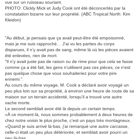
vue sur un ruisseau souriant.
PHOTO: Clickly Mick et Judy Cook ont ​​été déconcertés par la
constatation bizarre sur leur propriété. (ABC Tropical North: Kim
Kleidon)
"Au début, je pensais que ça avait peut-être été empoisonné,
mais je me suis rapproché… J'ai vu les parties du corps
disparues, il n’y avait pas de sang, même là où les pièces avaient
été enlevées, rien de mort.
"Il n'y avait juste pas de raison ou de rime pour que cela se fasse
comme ça a été fait, les gens n'utilisent pas ces pièces, ce n'est
pas quelque chose que vous souhaiteriez pour votre pire
ennemi.".
Au cours du même voyage, M. Cook a déclaré avoir voyagé un
peu plus loin sur sa propriété, à environ une heure de route de sa
maison sur un terrain accidenté, lorsqu'il a trouvé une autre
vache morte.
Le second semblait avoir été là depuis un certain temps.
«À ce moment-là, nous sommes probablement à deux heures de
chez notre voisin le plus proche, c’est un pays très montagneux.
«Quand je suis arrivé là-bas, j'ai remarqué une autre carcasse,
celle-ci était un peu plus détériorée, et semblait avoir pourri un
peu là-bas.