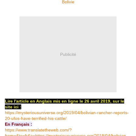
Publicité
Lire l'article en Anglais mis en ligne le 26 avril 2019, sur le
site ici :
https://mysteriousuniverse.org/2019/04/bolivian-rancher-reports-
20-ufos-have-terrified-his-cattle/
En Français :
https://www.translatetheweb.com/?
from=&to=fr&a=https://mysteriousuniverse.org/2019/04/bolivian-