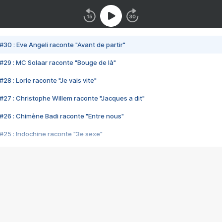
#30 : Eve Angeli raconte "Avant de partir"
#29 : MC Solaar raconte "Bouge de là"
28 : Lorie raconte "Je vais vite"
#27 : Christophe Willem raconte "Jacques a dit"
#26 : Chimène Badi raconte "Entre nous"
#25 : Indochine raconte "3e sexe"
#24 : Zaho raconte "C'est chelou"
#23 : Patrick Bruel raconte "Au café des délices"
#22 : Kyo raconte "Le chemin"
#21 : Nolwenn Leroy raconte "Cassé"