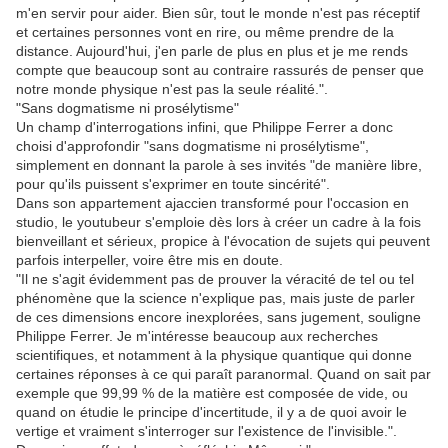
m'en servir pour aider. Bien sûr, tout le monde n'est pas réceptif
et certaines personnes vont en rire, ou même prendre de la
distance. Aujourd'hui, j'en parle de plus en plus et je me rends
compte que beaucoup sont au contraire rassurés de penser que
notre monde physique n'est pas la seule réalité.".
"Sans dogmatisme ni prosélytisme"
Un champ d'interrogations infini, que Philippe Ferrer a donc
choisi d'approfondir "sans dogmatisme ni prosélytisme",
simplement en donnant la parole à ses invités "de manière libre,
pour qu'ils puissent s'exprimer en toute sincérité".
Dans son appartement ajaccien transformé pour l'occasion en
studio, le youtubeur s'emploie dès lors à créer un cadre à la fois
bienveillant et sérieux, propice à l'évocation de sujets qui peuvent
parfois interpeller, voire être mis en doute.
"Il ne s'agit évidemment pas de prouver la véracité de tel ou tel
phénomène que la science n'explique pas, mais juste de parler
de ces dimensions encore inexplorées, sans jugement, souligne
Philippe Ferrer. Je m'intéresse beaucoup aux recherches
scientifiques, et notamment à la physique quantique qui donne
certaines réponses à ce qui paraît paranormal. Quand on sait par
exemple que 99,99 % de la matière est composée de vide, ou
quand on étudie le principe d'incertitude, il y a de quoi avoir le
vertige et vraiment s'interroger sur l'existence de l'invisible.".