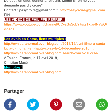
De quoi, en effet, donner à réfléchir. Même si "on ne vous
demande pas d'y croire".
Contact : pasycroire@gmail.com ".
http://pasycroire@gmail.com
FIN
LES VIDEOS DE PHILIPPE FERRER :
https://www.youtube.com/channel/UCyzGsSobYltsxsTktw4NYwQ/
videos
Les ovnis en Corse, liens multiples :
http://ovniparanormal.over-blog.com/2018/12/ovni-filme-a-santa-
lucia-di-moriani-en-haute-corse-le-14-decembre-2018.html
http://ovniparanormal.over-blog.com/search/ovni%20Corse/
A Toulon, France, le 17 avril 2019,
Christian Macé
Mon blog :
http://ovniparanormal.over-blog.com/
Partager