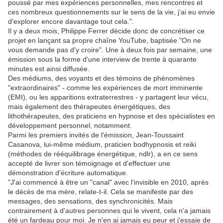
poussé par mes expériences personnelles, mes rencontres et
ces nombreux questionnements sur le sens de la vie, j'ai eu envie
d'explorer encore davantage tout cela.".
Il y a deux mois, Philippe Ferrer décide donc de concrétiser ce
projet en lançant sa propre chaîne YouTube, baptisée "On ne
vous demande pas d'y croire". Une à deux fois par semaine, une
émission sous la forme d'une interview de trente à quarante
minutes est ainsi diffusée.
Des médiums, des voyants et des témoins de phénomènes
"extraordinaires" - comme les expériences de mort imminente
(EMI), ou les apparitions extraterrestres - y partagent leur vécu,
mais également des thérapeutes énergétiques, des
lithothérapeutes, des praticiens en hypnose et des spécialistes en
développement personnel, notamment.
Parmi les premiers invités de l'émission, Jean-Toussaint
Casanova, lui-même médium, praticien bodhypnosis et reiki
(méthodes de rééquilibrage énergétique, ndlr), a en ce sens
accepté de livrer son témoignage et d'effectuer une
démonstration d'écriture automatique.
"J'ai commencé à être un "canal" avec l'invisible en 2010, après
le décès de ma mère, relate-t-il. Cela se manifeste par des
messages, des sensations, des synchronicités. Mais
contrairement à d'autres personnes qui le vivent, cela n'a jamais
été un fardeau pour moi. Je n'en ai jamais eu peur et j'essaie de