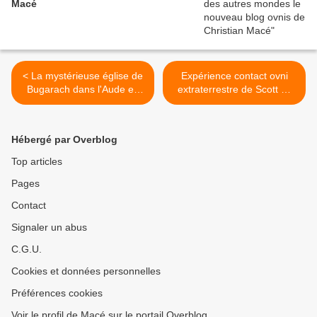
Macé
< La mystérieuse église de
Expérience contact ovni
Bugarach dans l'Aude en
extraterrestre de Scott C.
France
Waring à New Taipei City à
Taiwan 18 avril 2019 avec
tremblement de terre >
Hébergé par Overblog
Top articles
Pages
Contact
Signaler un abus
C.G.U.
Cookies et données personnelles
Préférences cookies
Voir le profil de Macé sur le portail Overblog