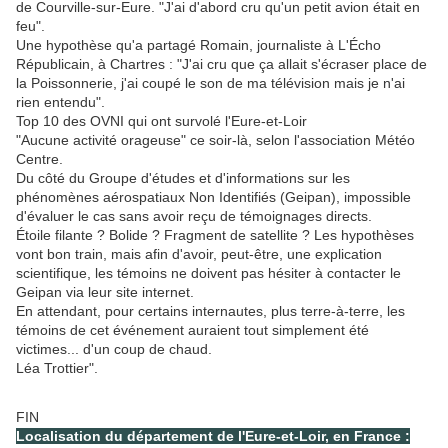
de Courville-sur-Eure. "J'ai d'abord cru qu'un petit avion était en
feu".
Une hypothèse qu'a partagé Romain, journaliste à L'Écho
Républicain, à Chartres : "J'ai cru que ça allait s'écraser place de
la Poissonnerie, j'ai coupé le son de ma télévision mais je n'ai
rien entendu".
Top 10 des OVNI qui ont survolé l'Eure-et-Loir
"Aucune activité orageuse" ce soir-là, selon l'association Météo
Centre.
Du côté du Groupe d'études et d'informations sur les
phénomènes aérospatiaux Non Identifiés (Geipan), impossible
d'évaluer le cas sans avoir reçu de témoignages directs.
Étoile filante ? Bolide ? Fragment de satellite ? Les hypothèses
vont bon train, mais afin d'avoir, peut-être, une explication
scientifique, les témoins ne doivent pas hésiter à contacter le
Geipan via leur site internet.
En attendant, pour certains internautes, plus terre-à-terre, les
témoins de cet événement auraient tout simplement été
victimes... d'un coup de chaud.
Léa Trottier".
FIN
Localisation du département de l'Eure-et-Loir, en France :