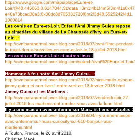
https://www.google.com/maps/place/Eure-et-
Loir/@48.446063,0.8147044,9z/data=!3m1!4b1!4m5!3m4!1s0x47
e40a73bcad38a3:0x30dc8d705332720!8m2!3d48.5525242!4d1.
1989814
Les ovnis en Eure-et-Loir. Et feu l'Ami Jimmy Guieu repose
au cimetière du village de La Chaussée d'Ivry, en Eure-et-
Loir... :
http://ovniparanormal.over-blog.com/2018/07/ovni-filme-pendant-
le-trajet-dreux-brezolles-en-eure-et-loir-le-18-juillet-2018.html
Les ovnis en Eure-et-Loir et autres lieux :
http://ovniparanormal.over-blog.com/search/ovni%20Eure-et-Loir/
Hommage à feu notre Ami Jimmy Guieu... :
http://ovniparanormal.over-blog.com/2018/02/nice-matin-evoque-
jimmy-guieu-et-son-livre-l-ordre-vert-ce-13-fevrier-2018.html
Jimmy Guieu et les Martiens :
http://ovniparanormal.over-blog.com/2018/07/vendredi-soir-27-
juillet-2018-les-martiens-ont-rendez-vous-avec-la-lune.html
Il y a une maison avec antenne sur Mars. Et liens multiples :
http://ovniparanormal.over-blog.com/2019/04/il-y-a-une-maison-
avec-antenne-sur-mars-curiosity-sol-610-bonjour-aux-
martiens.html
A Toulon, France, le 26 avril 2019,
Christian Macé