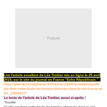
Publicité
Lire l'article excellent de Léa Trottier mis en ligne le 25 avril
2019, sur le site du journal en France "Echo Républicain " :
https://www.lechorepublicain.fr/chartres-28000/actualites/quelle-
est-donc-cette-boule-de-lumiere-observee-dans-le-ciel-d-eure-et-
loir_13546427/
Le texte de l'article de Léa Trottier, aussi ci-après :
"Insolite
Quelle est donc cette boule de lumière observée dans le ciel