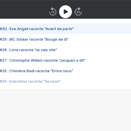
#30 : Eve Angeli raconte "Avant de partir"
#29 : MC Solaar raconte "Bouge de là"
28 : Lorie raconte "Je vais vite"
#27 : Christophe Willem raconte "Jacques a dit"
#26 : Chimène Badi raconte "Entre nous"
#25 : Indochine raconte "3e sexe"
#24 : Zaho raconte "C'est chelou"
#23 : Patrick Bruel raconte "Au café des délices"
#22 : Kyo raconte "Le chemin"
#21 : Nolwenn Leroy raconte "Cassé"