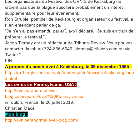
Les organisateurs du Festival des OVNIS de Kecksburg ne
croient pas que la blague suscitera probablement un intérêt
supplémentaire pour leur événement.
Ron Struble, pompier de Kecksburg et organisateur du festival, a
ri en entendant parler de ça.
"Je n'en ai pas entendu parler", a-t-il déclaré. "Je suis en train de
préparer le festival.".
Jacob Tierney est un rédacteur de Tribune-Review. Vous pouvez
contacter Jacob au 724-836-6646, jtierney@tribweb.com ou via
Twitter.".
FIN
A propos du crash ovni à Kecksburg, le 09 décembre 1965 :
https://rr0.org/science/crypto/ufo/enquete/dossier/Kecksburg/inde
x.html
Les ovnis en Pennsylvanie, USA :
http://ovniparanormal.over-
blog.com/search/ovni%20Pennsylvanie/
A Toulon, France, le 26 juillet 2019,
Christian Macé
Mon blog :
http://ovniparanormal.over-blog.com/