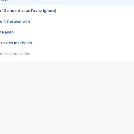
 a 13 ans (et vous l'avez ignoré)
e (littéralement)
im Rayan
 toutes les règles
s les jeux vidéo
us choquant de Rockstar ? - Le scandale BULLY
e plus moche de Steam
du RÊVE tourne au CAUCHEMAR
pendant 8 heures
it… à tort
umiliés par un jeu vidéo
ire - Final Fantasy 8