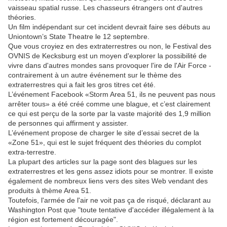
vaisseau spatial russe. Les chasseurs étrangers ont d'autres
théories.
Un film indépendant sur cet incident devrait faire ses débuts au
Uniontown’s State Theatre le 12 septembre.
Que vous croyiez en des extraterrestres ou non, le Festival des
OVNIS de Kecksburg est un moyen d'explorer la possibilité de
vivre dans d'autres mondes sans provoquer l'ire de l'Air Force -
contrairement à un autre événement sur le thème des
extraterrestres qui a fait les gros titres cet été.
L’événement Facebook «Storm Area 51, ils ne peuvent pas nous
arrêter tous» a été créé comme une blague, et c’est clairement
ce qui est perçu de la sorte par la vaste majorité des 1,9 million
de personnes qui affirment y assister.
L’événement propose de charger le site d’essai secret de la
«Zone 51», qui est le sujet fréquent des théories du complot
extra-terrestre.
La plupart des articles sur la page sont des blagues sur les
extraterrestres et les gens assez idiots pour se montrer. Il existe
également de nombreux liens vers des sites Web vendant des
produits à thème Area 51.
Toutefois, l'armée de l'air ne voit pas ça de risqué, déclarant au
Washington Post que "toute tentative d'accéder illégalement à la
région est fortement découragée".