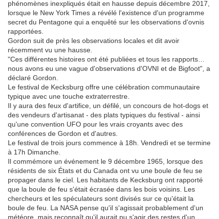
phénomènes inexpliqués était en hausse depuis décembre 2017,
lorsque le New York Times a révélé l'existence d'un programme
secret du Pentagone qui a enquêté sur les observations d'ovnis
rapportées.
Gordon suit de près les observations locales et dit avoir
récemment vu une hausse.
"Ces différentes histoires ont été publiées et tous les rapports…
nous avons eu une vague d'observations d'OVNI et de Bigfoot", a
déclaré Gordon.
Le festival de Kecksburg offre une célébration communautaire
typique avec une touche extraterrestre.
Il y aura des feux d'artifice, un défilé, un concours de hot-dogs et
des vendeurs d'artisanat - des plats typiques du festival - ainsi
qu'une convention UFO pour les vrais croyants avec des
conférences de Gordon et d'autres.
Le festival de trois jours commence à 18h. Vendredi et se termine
à 17h Dimanche.
Il commémore un événement le 9 décembre 1965, lorsque des
résidents de six États et du Canada ont vu une boule de feu se
propager dans le ciel. Les habitants de Kecksburg ont rapporté
que la boule de feu s'était écrasée dans les bois voisins. Les
chercheurs et les spéculateurs sont divisés sur ce qu'était la
boule de feu. La NASA pense qu'il s'agissait probablement d'un
météore, mais reconnaît qu'il aurait pu s'agir des restes d'un