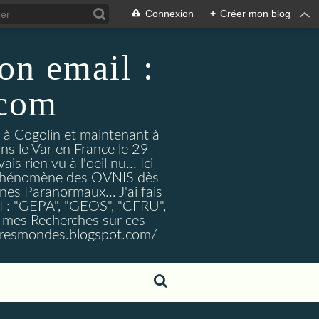
Connexion
+
Créer mon blog
on email :
.com
t à Cogolin et maintenant à
ans le Var en France le 29
 rien vu à l'oeil nu... Ici
e Phénomène des OVNIS dès
nes Paranormaux... J'ai fais
I : "GEPA", "GEOS", "CFRU",
nt mes Recherches sur ces
tresmondes.blogspot.com/