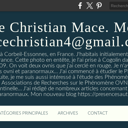
e Christian Mace. M
echristian4@gmail
 à Corbeil-Essonnes, en France. J'habitais initialemen
rance. Cette photo en entête, je l'ai prise à Cogolin d
On voit deux ovnis que j'ai cerclé en rouge. Je n'avais
es ovni et paranormaux... J'ai commencé à étudier l
uite, je me suis aussi intéressé à l'étude des Phénomè
es Associations de Recherches sur le Phénomène OVN
tinelle... J'ai rédigé de nombreux articles concerna
anormaux. Mon nouveau blog https://presencesau
ATÉGORIES PRINCIPALES
ARCHIVES
CONTACT