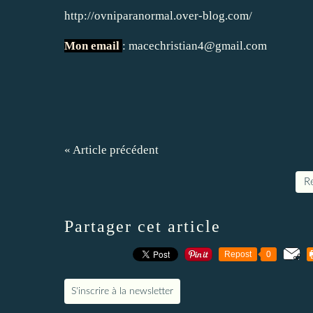
http://ovniparanormal.over-blog.com/
Mon email
: macechristian4@gmail.com
« Article précédent
Re
Partager cet article
Repost
0
S'inscrire à la newsletter