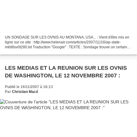
UN SONDAGE SUR LES OVNIS AU MONTANA, USA... : Vient d'être mis en
ligne sur ce site : http://www.helenair.com/articles/2007/11/16/ap-state-
mt/d8sv0t280.txt Traduction "Google" : TEXTE : Sondage trouve un certain
nombre de Montanans croire en ovnis HELENA,...
LES MEDIAS ET LA REUNION SUR LES OVNIS
DE WASHINGTON, LE 12 NOVEMBRE 2007 :
Publié le 16/11/2007 à 16:13
Par
Christian Macé