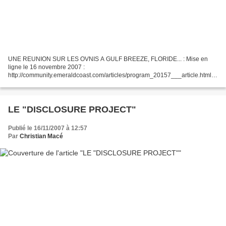
UNE REUNION SUR LES OVNIS A GULF BREEZE, FLORIDE... : Mise en
ligne le 16 novembre 2007 :
http://community.emeraldcoast.com/articles/program_20157___article.html/uf
os_center.html En Français : http://translate.google.com/translate?
u=http%3A%2F%2Fcomm...
LE "DISCLOSURE PROJECT"
Publié le 16/11/2007 à 12:57
Par
Christian Macé