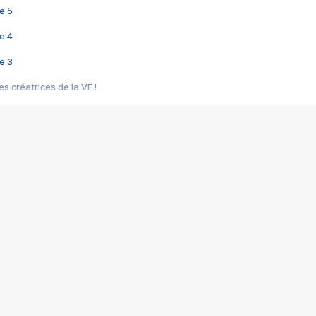
e 5
e 4
e 3
s créatrices de la VF !
e 2
e 1
e Mektoub My Love arrive enfin ! Rencontre avec Shaïn Boumedine et Sal
i : après Toni en famille
elle réalise le bouleversant Dites lui que je l'aime
ais ! Rencontre autour de Vie privée de Rebecca Zlotowski
 de Marguerite, Grave... Rencontre avec Ella Rumpf
 Les Rêveurs, un film intime sur la santé mentale
a avec un film sur le mouvement des Gilets jaunes