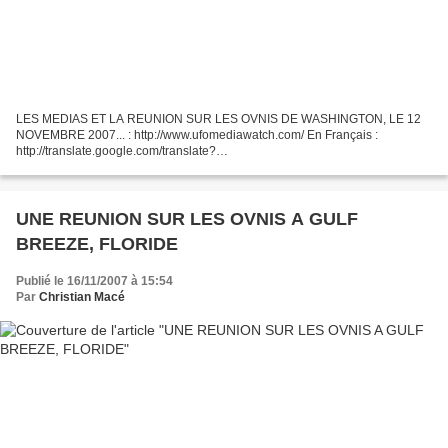
LES MEDIAS ET LA REUNION SUR LES OVNIS DE WASHINGTON, LE 12
NOVEMBRE 2007... : http://www.ufomediawatch.com/ En Français :
http://translate.google.com/translate?
u=http%3A%2F%2Fwww.ufomediawatch.com%2F&langpair=en%7Cfr&hl=fr
&ie=UTF-8 LA DEMANDE INTERNATIONALE...
UNE REUNION SUR LES OVNIS A GULF
BREEZE, FLORIDE
Publié le 16/11/2007 à 15:54
Par
Christian Macé