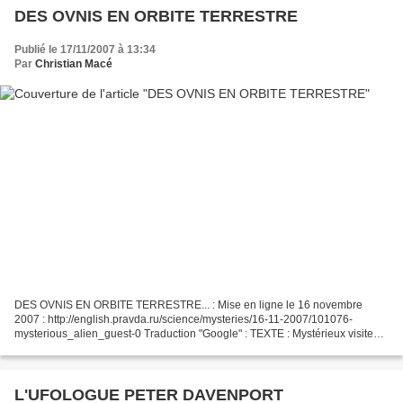
DES OVNIS EN ORBITE TERRESTRE
Publié le 17/11/2007 à 13:34
Par
Christian Macé
DES OVNIS EN ORBITE TERRESTRE... : Mise en ligne le 16 novembre
2007 : http://english.pravda.ru/science/mysteries/16-11-2007/101076-
mysterious_alien_guest-0 Traduction "Google" : TEXTE : Mystérieux visiteur
étranger visite l'orbite de la Terre Page de...
L'UFOLOGUE PETER DAVENPORT