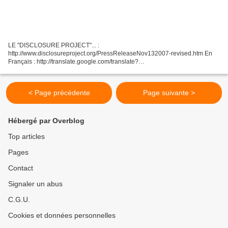
LE "DISCLOSURE PROJECT"... :
http://www.disclosureproject.org/PressReleaseNov132007-revised.htm En
Français : http://translate.google.com/translate?
u=http%3A%2F%2Fwww.disclosureproject.org%3A80%2FPressReleaseNo
v132007-revised.htm&langpair=en%7Cfr&hl=...
< Page précédente
Page suivante >
Hébergé par Overblog
Top articles
Pages
Contact
Signaler un abus
C.G.U.
Cookies et données personnelles