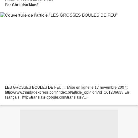
Publié le 17/11/2007 à 13:03
Par
Christian Macé
LES GROSSES BOULES DE FEU... : Mise en ligne le 17 novembre 2007 :
http://www.trinidadexpress.com/index.pl/article_opinion?id=161236638 En
Français : http://translate.google.com/translate?
u=http%3A%2F%2Fwww.trinidadexpress.com%2Findex.pl%2Farticle_op...