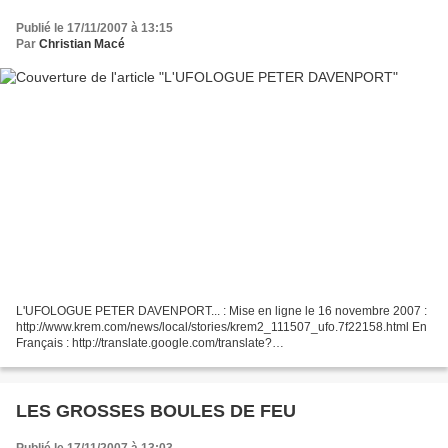
Publié le 17/11/2007 à 13:15
Par
Christian Macé
L'UFOLOGUE PETER DAVENPORT... : Mise en ligne le 16 novembre 2007 :
http://www.krem.com/news/local/stories/krem2_111507_ufo.7f22158.html En
Français : http://translate.google.com/translate?
u=http%3A%2F%2Fwww.krem.com%2Fnews%2Flocal%2Fstories%2Fkrem
2_...
LES GROSSES BOULES DE FEU