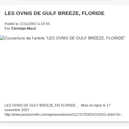
LES OVNIS DE GULF BREEZE, FLORIDE
Publié le 17/11/2007 à 15:55
Par
Christian Macé
LES OVNIS DE GULF BREEZE, EN FLORIDE... : Mise en ligne le 17
novembre 2007 :
http://www.jacksonville.com/apnews/stories/111707/D8SVCKGO1.shtml En
Français : http://translate.google.com/translate?
u=http%3A%2F%2Fwww.jacksonville.com%2Fapnews%2Fstories%2F11170
7%2FD8SVCKGO1.shtml&langpair=en%7Cfr&hl=fr&ie=UTF-8...