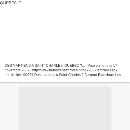
DES MARTIENS A SAINT-CHARLES, QUEBEC ?... : Mise en ligne le 17
novembre 2007 : http://www.hebdos.net/orb/edition472007/articles.asp?
article_id=190974 Des martiens à Saint-Charles ? Bernard Blanchard Les
policiers de la Sûreté du Québec de la MRC La-Vallée-du-Richelieu...