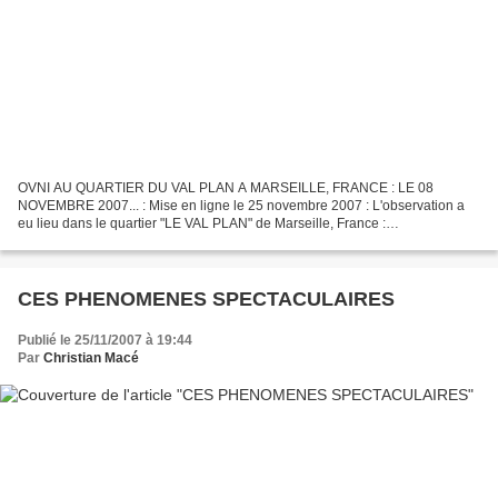
OVNI AU QUARTIER DU VAL PLAN A MARSEILLE, FRANCE : LE 08
NOVEMBRE 2007... : Mise en ligne le 25 novembre 2007 : L'observation a
eu lieu dans le quartier "LE VAL PLAN" de Marseille, France :
http://www.hbccufo.org/modules.php?name=News&file=article&sid=3331...
CES PHENOMENES SPECTACULAIRES
Publié le 25/11/2007 à 19:44
Par
Christian Macé