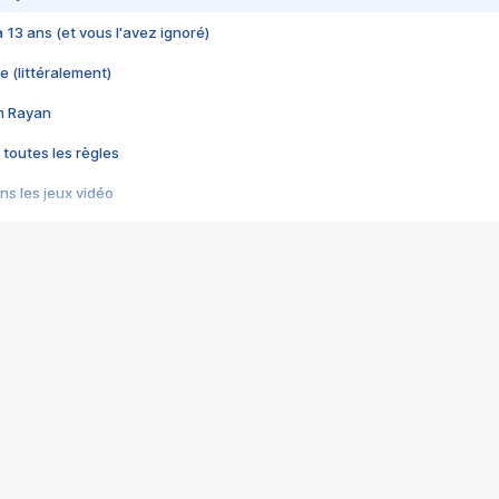
 a 13 ans (et vous l'avez ignoré)
e (littéralement)
im Rayan
 toutes les règles
s les jeux vidéo
us choquant de Rockstar ? - Le scandale BULLY
e plus moche de Steam
du RÊVE tourne au CAUCHEMAR
pendant 8 heures
it… à tort
umiliés par un jeu vidéo
ire - Final Fantasy 8