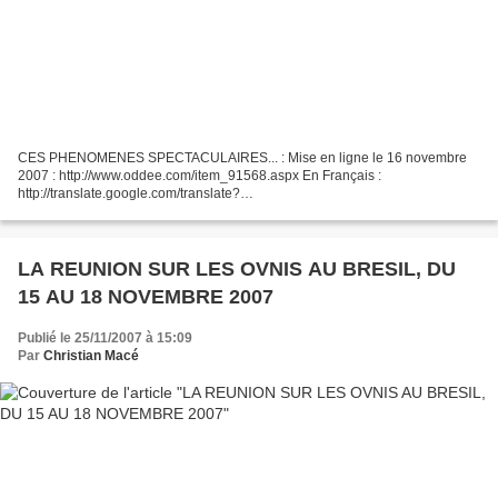
CES PHENOMENES SPECTACULAIRES... : Mise en ligne le 16 novembre
2007 : http://www.oddee.com/item_91568.aspx En Français :
http://translate.google.com/translate?
u=http%3A%2F%2Fwww.oddee.com%2Fitem_91568.aspx&langpair=en%7
Cfr&hl=fr&ie=UTF-8
LA REUNION SUR LES OVNIS AU BRESIL, DU
15 AU 18 NOVEMBRE 2007
Publié le 25/11/2007 à 15:09
Par
Christian Macé