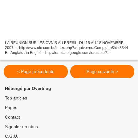
LA REUNION SUR LES OVNIS AU BRESIL, DU 15 AU 18 NOVEMBRE
2007... : http://www.ufo.com.br/index.php?arquivo=notComp.php&id=3344
En Anglais : in English : http://translate.google.com/translate?
u=http%3A%2F%2Fwww.ufo.com.br%2Findex.php%3Farquivo%3DnotCom
p.php%26id%3D3344&langpair=pt%7Cen&hl=fr&ie=UTF-8...
< Page précédente
Page suivante >
Hébergé par Overblog
Top articles
Pages
Contact
Signaler un abus
C.G.U.