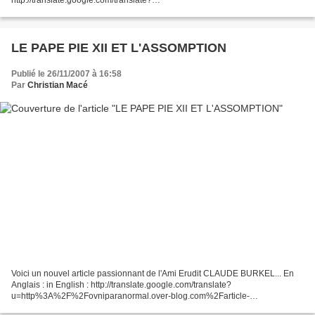
http://translate.google.com/translate?
u=http%3A%2F%2Fwww.ufocasebook.com%2Fsancarlos.html&langpair=en
%7Cfr&hl=fr&ie=UTF-8
LE PAPE PIE XII ET L'ASSOMPTION
Publié le 26/11/2007 à 16:58
Par
Christian Macé
Voici un nouvel article passionnant de l'Ami Erudit CLAUDE BURKEL... En
Anglais : in English : http://translate.google.com/translate?
u=http%3A%2F%2Fovniparanormal.over-blog.com%2Farticle-
14111190.html&langpair=fr%7Cen&hl=fr&ie=UTF-8 AVERTISSEMENT DE