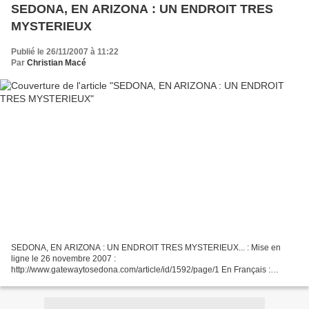
SEDONA, EN ARIZONA : UN ENDROIT TRES
MYSTERIEUX
Publié le 26/11/2007 à 11:22
Par
Christian Macé
SEDONA, EN ARIZONA : UN ENDROIT TRES MYSTERIEUX... : Mise en
ligne le 26 novembre 2007 :
http://www.gatewaytosedona.com/article/id/1592/page/1 En Français :
http://translate.google.com/translate?
u=http%3A%2F%2Fwww.gatewaytosedona.com%2Farticle%2Fid%2...