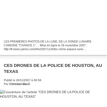
LES PREMIERES PHOTOS DE LA LUNE, DE LA SONDE LUNAIRE
CHINOISE "CHANG'E 1"... : Mise en ligne le 26 novembre 2007 :
http://fr.news.yahoo.com/rtrs/20071126/tsc-chine-espace-lune-
011ccfa_1.html En Anglais : in English : http://translate.google.com/translate?
u=http%3A%2F%2Ffr.news.yahoo.com%2Frtrs%2F20071126%2Ftsc-chine-
espace-lune-011ccfa_1.html&langpair=fr%7Cen&hl=fr&ie=UTF-8...
CES DRONES DE LA POLICE DE HOUSTON, AU
TEXAS
Publié le 26/11/2007 à 08:58
Par
Christian Macé