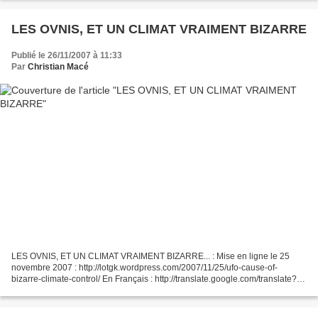
CLAUDE...
LES OVNIS, ET UN CLIMAT VRAIMENT BIZARRE
Publié le 26/11/2007 à 11:33
Par
Christian Macé
LES OVNIS, ET UN CLIMAT VRAIMENT BIZARRE... : Mise en ligne le 25
novembre 2007 : http://lotgk.wordpress.com/2007/11/25/ufo-cause-of-
bizarre-climate-control/ En Français : http://translate.google.com/translate?
u=http%3A%2F%2Flotgk.wordpress.com%2F2007%2F11%2F25%2Fufo-
cause-of-bizarre-climate-control%2F&langpair=en%7Cfr&hl=fr&ie=UTF-8...