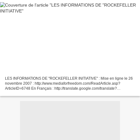
LES INFORMATIONS DE "ROCKEFELLER INITIATIVE" : Mise en ligne le 26
novembre 2007 : http://www.mediaforfreedom.com/ReadArticle.asp?
ArticleID=6748 En Français : http://translate.google.com/translate?
u=http%3A%2F%2Fwww.mediaforfreedom.com%2FReadArticle.asp%3FArti
cleID%3D6748&langpair=en%7Cfr&hl=fr&ie=UTF-8...