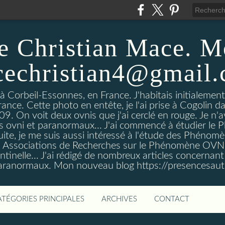
e Christian Mace. M
echristian4@gmail
 à Corbeil-Essonnes, en France. J'habitais initialemen
rance. Cette photo en entête, je l'ai prise à Cogolin d
On voit deux ovnis que j'ai cerclé en rouge. Je n'avais
es ovni et paranormaux... J'ai commencé à étudier l
uite, je me suis aussi intéressé à l'étude des Phénomè
es Associations de Recherches sur le Phénomène OVN
tinelle... J'ai rédigé de nombreux articles concerna
anormaux. Mon nouveau blog https://presencesau
ATÉGORIES PRINCIPALES
ARCHIVES
CONTACT