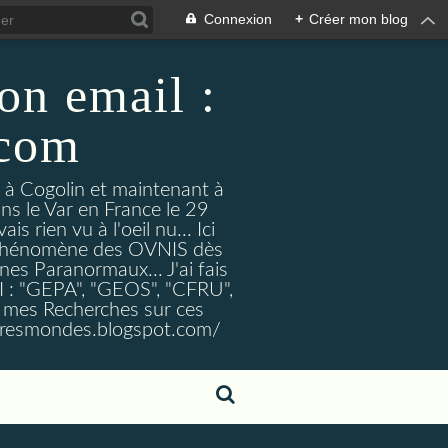
Connexion
+
Créer mon blog
on email :
.com
t à Cogolin et maintenant à
ans le Var en France le 29
 rien vu à l'oeil nu... Ici
e Phénomène des OVNIS dès
nes Paranormaux... J'ai fais
I : "GEPA", "GEOS", "CFRU",
nt mes Recherches sur ces
tresmondes.blogspot.com/