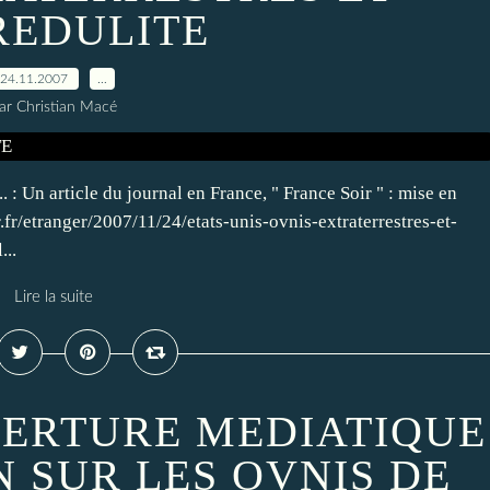
REDULITE
24.11.2007
…
ar Christian Macé
article du journal en France, " France Soir " : mise en
fr/etranger/2007/11/24/etats-unis-ovnis-extraterrestres-et-
...
Lire la suite
ERTURE MEDIATIQUE
N SUR LES OVNIS DE