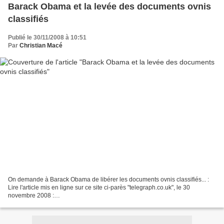
Barack Obama et la levée des documents ovnis
classifiés
Publié le 30/11/2008 à 10:51
Par
Christian Macé
On demande à Barack Obama de libérer les documents ovnis classifiés... :
Lire l'article mis en ligne sur ce site ci-parès "telegraph.co.uk", le 30
novembre 2008 :
http://www.telegraph.co.uk/news/newstopics/howaboutthat/3536229/UFO-
enthusiasts-call-on-Obama-to-release-X-Files.html...