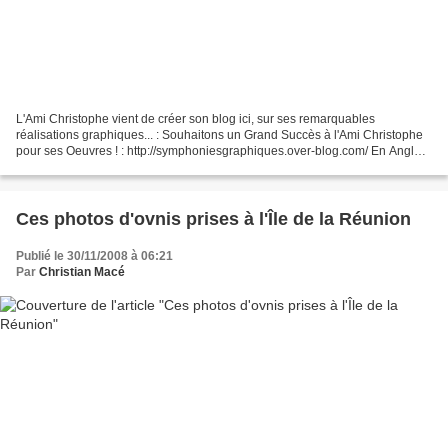
L'Ami Christophe vient de créer son blog ici, sur ses remarquables
réalisations graphiques... : Souhaitons un Grand Succès à l'Ami Christophe
pour ses Oeuvres ! : http://symphoniesgraphiques.over-blog.com/ En Anglais
: in English : http://translate.g...
Ces photos d'ovnis prises à l'Île de la Réunion
Publié le 30/11/2008 à 06:21
Par
Christian Macé