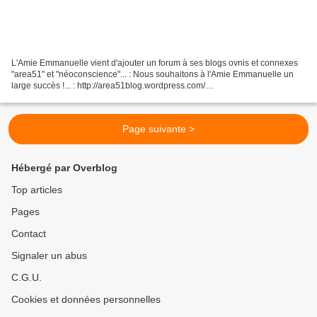
L'Amie Emmanuelle vient d'ajouter un forum à ses blogs ovnis et connexes
"area51" et "néoconscience"... : Nous souhaitons à l'Amie Emmanuelle un
large succès !... : http://area51blog.wordpress.com/
http://neoarea51.phpbbv3.com/
Page suivante >
Hébergé par Overblog
Top articles
Pages
Contact
Signaler un abus
C.G.U.
Cookies et données personnelles