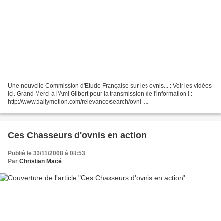
Une nouvelle Commission d'Etude Française sur les ovnis... : Voir les vidéos
ici. Grand Merci à l'Ami Gilbert pour la transmission de l'information ! :
http://www.dailymotion.com/relevance/search/ovni-
nouvelle%2Bcommission%2Bd%2527%25C3%25A9tude%2Bfr...
Ces Chasseurs d'ovnis en action
Publié le 30/11/2008 à 08:53
Par
Christian Macé