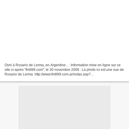
Ovni à Rosario de Lerma, en Argentine... : Information mise en ligne sur ce
site ci-après "fm899.com", le 30 novembre 2008 : La photo ici est une vue de
Rosario de Lerma. http://www.fm899.com.ar/notas.asp?
Id=23314&IdSeccion=2 En Français : http://translate.google.fr/translate?
u=http%3A%2F%2Fwww.fm899.com.ar%2Fnotas.asp%3FId%3D23314%26I
dSeccion%3D2&sl=es&tl=fr&hl=fr&ie=UTF-8...