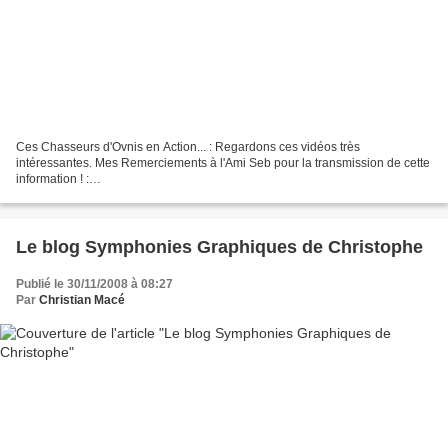
Ces Chasseurs d'Ovnis en Action... : Regardons ces vidéos très
intéressantes. Mes Remerciements à l'Ami Seb pour la transmission de cette
information ! :
http://www.dailymotion.com/relevance/search/Chasseurs+d%27Ovnis9%2C
+Les+Vortex+ou+les+Portails
Le blog Symphonies Graphiques de Christophe
Publié le 30/11/2008 à 08:27
Par
Christian Macé