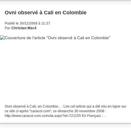
sobrevolar-las-lineas-de-Nasca-a-nadar-en-el-oasis-de-Huacachina.html...
Ovni observé à Cali en Colombie
Publié le 30/11/2008 à 11:37
Par
Christian Macé
Ovni observé à Cali, en Colombie... : Lire cet article qui a été mis en ligne sur
ce site ci-après "caracol.com", ce dimanche 30 novembre 2008 :
http://www.caracol.com.co/nota.aspx?id=721155 En Français :
http://translate.google.fr/translate?
u=http%3A%2F%2Fwww.caracol.com.co%2Fnota.aspx%3Fid%3D721155&s
l=es&tl=fr&hl=fr&ie=UTF-8...