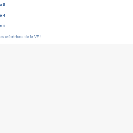
e 5
e 4
e 3
s créatrices de la VF !
e 2
e 1
e Mektoub My Love arrive enfin ! Rencontre avec Shaïn Boumedine et Sal
i : après Toni en famille
elle réalise le bouleversant Dites lui que je l'aime
ais ! Rencontre autour de Vie privée de Rebecca Zlotowski
 de Marguerite, Grave... Rencontre avec Ella Rumpf
 Les Rêveurs, un film intime sur la santé mentale
a avec un film sur le mouvement des Gilets jaunes