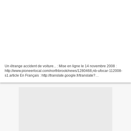
Un étrange accident de voiture... : Mise en ligne le 14 novembre 2008 :
http://www.pioneerlocal.com/northbrook/news/1280468,nb-ufocar-112008-
s1.article En Français : http://translate.google.fr/translate?
u=http%3A%2F%2Fwww.pioneerlocal.com%2Fnorthbrook%2Fnews%2F12
80468%2Cnb-ufocar-112008-s1.article&sl=en&tl=fr&hl=fr&ie=UTF-8...