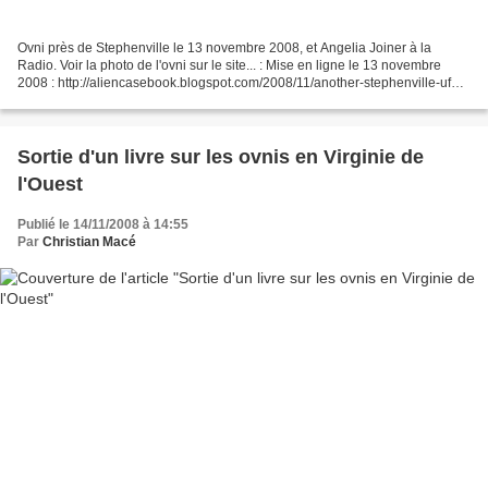
Ovni près de Stephenville le 13 novembre 2008, et Angelia Joiner à la
Radio. Voir la photo de l'ovni sur le site... : Mise en ligne le 13 novembre
2008 : http://aliencasebook.blogspot.com/2008/11/another-stephenville-ufo-
sighting.html En Français : http://translate.google.fr/translate?
u=http%3A%2F%2Faliencasebook.blogspot.com%2F2008%2F11%2Fanoth
er-stephenville-ufo-sighting.html&sl=en&tl=fr&hl=fr&ie=UTF-8...
Sortie d'un livre sur les ovnis en Virginie de
l'Ouest
Publié le 14/11/2008 à 14:55
Par
Christian Macé