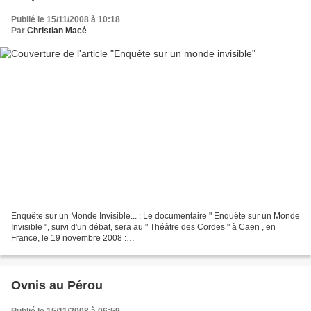
Publié le 15/11/2008 à 10:18
Par
Christian Macé
Enquête sur un Monde Invisible... : Le documentaire " Enquête sur un Monde
Invisible ", suivi d'un débat, sera au " Théâtre des Cordes " à Caen , en
France, le 19 novembre 2008 :
http://www.comediedecaen.com/web/spectacle-
enquete_sur_un_monde_invisible-166.html...
Ovnis au Pérou