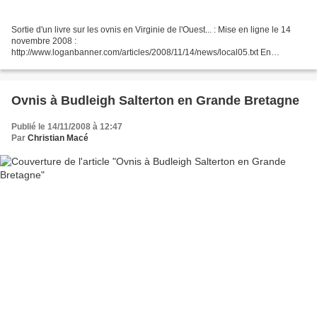
Sortie d'un livre sur les ovnis en Virginie de l'Ouest... : Mise en ligne le 14
novembre 2008 :
http://www.loganbanner.com/articles/2008/11/14/news/local05.txt En
Français : http://translate.google.fr/translate?
u=http%3A%2F%2Fwww.loganbanner.com%2Far...
Ovnis à Budleigh Salterton en Grande Bretagne
Publié le 14/11/2008 à 12:47
Par
Christian Macé