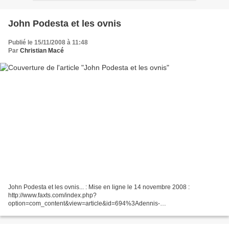
John Podesta et les ovnis
Publié le 15/11/2008 à 11:48
Par
Christian Macé
John Podesta et les ovnis... : Mise en ligne le 14 novembre 2008 :
http://www.faxts.com/index.php?
option=com_content&view=article&id=694%3Adennis-
whitney&catid=68%3Ausa-news&Itemid=65 En Français :
http://translate.google.fr/translate?u=http%3A%2F%2F...