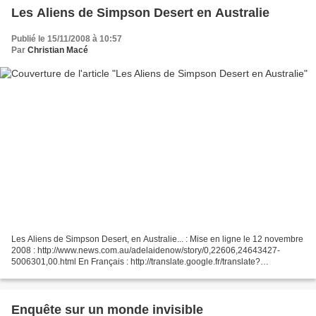
Les Aliens de Simpson Desert en Australie
Publié le 15/11/2008 à 10:57
Par
Christian Macé
Les Aliens de Simpson Desert, en Australie... : Mise en ligne le 12 novembre
2008 : http://www.news.com.au/adelaidenow/story/0,22606,24643427-
5006301,00.html En Français : http://translate.google.fr/translate?
u=http%3A%2F%2Fwww.news.com.au%2Fadelaidenow%2Fstory%2F0%2
C22606%2C24643427-5006301%2C00.html&sl=en&tl=fr&hl=fr&ie=UTF-8...
Enquête sur un monde invisible