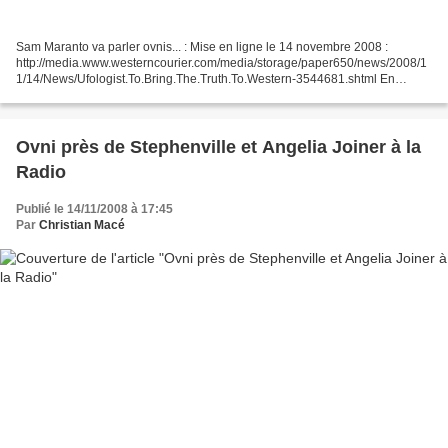
Sam Maranto va parler ovnis... : Mise en ligne le 14 novembre 2008 :
http://media.www.westerncourier.com/media/storage/paper650/news/2008/1
1/14/News/Ufologist.To.Bring.The.Truth.To.Western-3544681.shtml En
Français : http://translate.google.fr/transl...
Ovni près de Stephenville et Angelia Joiner à la
Radio
Publié le 14/11/2008 à 17:45
Par
Christian Macé