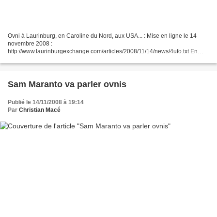
Ovni à Laurinburg, en Caroline du Nord, aux USA... : Mise en ligne le 14
novembre 2008 :
http://www.laurinburgexchange.com/articles/2008/11/14/news/4ufo.txt En
Français : http://translate.google.fr/translate?
u=http%3A%2F%2Fwww.laurinburgexchange.com%2Farticles%2F2008%2
F11%2F14%2Fnews%2F4ufo.txt&sl=en&tl=fr&hl=fr&ie=UTF-8...
Sam Maranto va parler ovnis
Publié le 14/11/2008 à 19:14
Par
Christian Macé