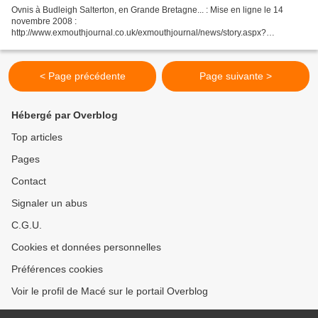
Ovnis à Budleigh Salterton, en Grande Bretagne... : Mise en ligne le 14
novembre 2008 :
http://www.exmouthjournal.co.uk/exmouthjournal/news/story.aspx?
brand=EXJOnline&category=news&tBrand=devon24&tCategory=newsexj&it
emid=DEED14%20Nov%202008%2010%3A12%3A08%3A787...
< Page précédente
Page suivante >
Hébergé par Overblog
Top articles
Pages
Contact
Signaler un abus
C.G.U.
Cookies et données personnelles
Préférences cookies
Voir le profil de Macé sur le portail Overblog