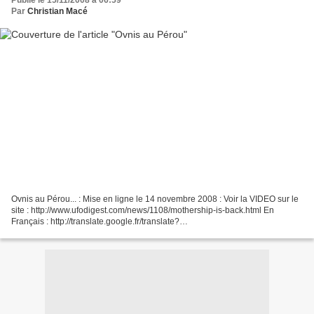
Publié le 15/11/2008 à 06:59
Par
Christian Macé
Ovnis au Pérou... : Mise en ligne le 14 novembre 2008 : Voir la VIDEO sur le
site : http://www.ufodigest.com/news/1108/mothership-is-back.html En
Français : http://translate.google.fr/translate?
u=http%3A%2F%2Fwww.ufodigest.com%2Fnews%2F1108%2Fmothers...