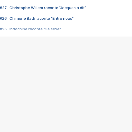
#27 : Christophe Willem raconte "Jacques a dit"
#26 : Chimène Badi raconte "Entre nous"
#25 : Indochine raconte "3e sexe"
#24 : Zaho raconte "C'est chelou"
#23 : Patrick Bruel raconte "Au café des délices"
#22 : Kyo raconte "Le chemin"
#21 : Nolwenn Leroy raconte "Cassé"
#20 : Patrick Hernandez raconte "Born to be alive"
#19 : Lorie raconte "Près de moi"
#18 : Michael Jones raconte "A nos actes manqués" (avec Jean-Jacque
#17 : Khaled raconte "Aïcha"
#16 : Corneille raconte "Parce qu'on vient de loin"