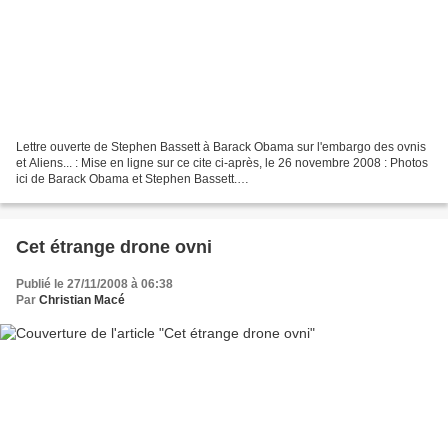
Lettre ouverte de Stephen Bassett à Barack Obama sur l'embargo des ovnis
et Aliens... : Mise en ligne sur ce cite ci-après, le 26 novembre 2008 : Photos
ici de Barack Obama et Stephen Bassett.
http://www.opednews.com/maxwrite/diarypage.php?did=10947 En...
Cet étrange drone ovni
Publié le 27/11/2008 à 06:38
Par
Christian Macé