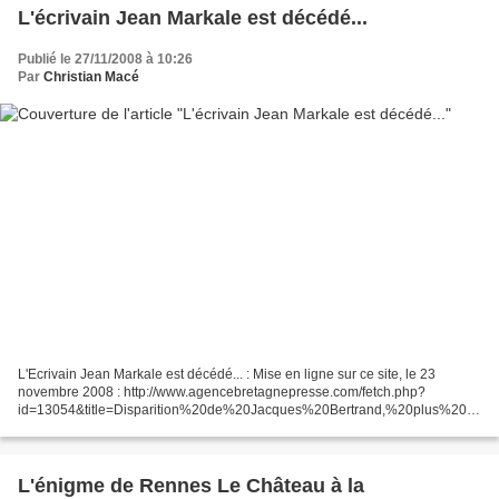
L'écrivain Jean Markale est décédé...
Publié le 27/11/2008 à 10:26
Par
Christian Macé
L'Ecrivain Jean Markale est décédé... : Mise en ligne sur ce site, le 23
novembre 2008 : http://www.agencebretagnepresse.com/fetch.php?
id=13054&title=Disparition%20de%20Jacques%20Bertrand,%20plus%20co
nnu%20sous%20le%20pseudonyme%20de%20Jean%20Markale...
L'énigme de Rennes Le Château à la