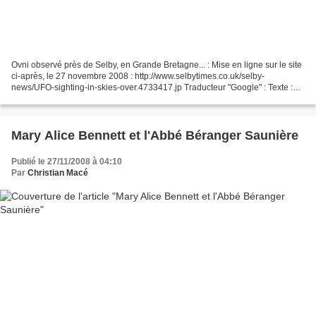
Ovni observé près de Selby, en Grande Bretagne... : Mise en ligne sur le site
ci-après, le 27 novembre 2008 : http://www.selbytimes.co.uk/selby-
news/UFO-sighting-in-skies-over.4733417.jp Traducteur "Google" : Texte :
Observation d'OVNI dans le ciel près...
Mary Alice Bennett et l'Abbé Béranger Saunière
Publié le 27/11/2008 à 04:10
Par
Christian Macé