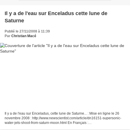
Il y a de l'eau sur Enceladus cette lune de
Saturne
Publié le 27/11/2008 à 11:39
Par
Christian Macé
Il y a de l'eau sur Enceladus, cette lune de Saturne... : Mise en ligne le 26
novembre 2008 : http://www.newscientist.com/article/dn16151-supersonic-
water-jets-shoot-from-saturn-moon.html En Français :
http://translate.google.fr/translate?