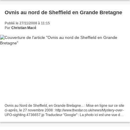
u=http%3A%2F%2Fwww.newscientist.com%2Farticle%2Fdn16151-
supersonic-water-jets-shoot-from-saturn-
moon.html&sl=en&tl=fr&hl=fr&ie=UTF-8...
Ovnis au nord de Sheffield en Grande Bretagne
Publié le 27/11/2008 à 11:15
Par
Christian Macé
Ovnis au Nord de Sheffield, en Grande Bretagne... : Mise en ligne sur ce site
ci-après, le 27 novembre 2008 : http://www.thestar.co.uk/news/Mystery-over-
UFO-sighting.4736657.jp Traducteur "Google" : La photo ici est une vue de
Sheffield. Texte : Plus...