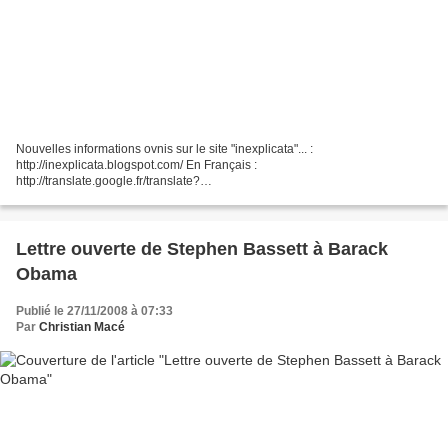
Nouvelles informations ovnis sur le site "inexplicata"... :
http://inexplicata.blogspot.com/ En Français :
http://translate.google.fr/translate?
u=http%3A%2F%2Finexplicata.blogspot.com%2F&sl=en&tl=fr&hl=fr&ie=UTF
-8
Lettre ouverte de Stephen Bassett à Barack
Obama
Publié le 27/11/2008 à 07:33
Par
Christian Macé