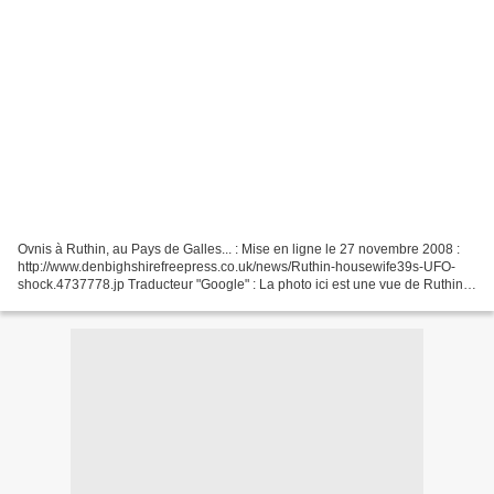
Ovnis à Ruthin, au Pays de Galles... : Mise en ligne le 27 novembre 2008 :
http://www.denbighshirefreepress.co.uk/news/Ruthin-housewife39s-UFO-
shock.4737778.jp Traducteur "Google" : La photo ici est une vue de Ruthin.
Texte : Ruthin ménagère de choc UFO...