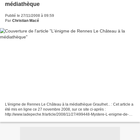
médiathèque
Publié le 27/11/2008 à 09:59
Par
Christian Macé
L'énigme de Rennes Le Château à la médiathèque Graulhet... : Cet article a
été mis en ligne ce 27 novembre 2008, sur ce site ci-après :
http://www.ladepeche.fr/article/2008/11/27/499448-Mystere-L-enigme-de-
Rennes-le-Chateau-a-la-mediatheque.html En Anglais...