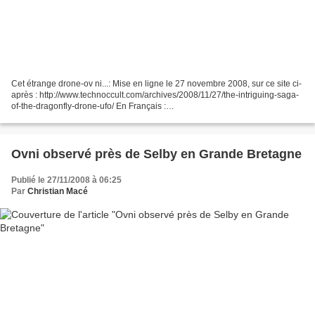
Cet étrange drone-ov ni...: Mise en ligne le 27 novembre 2008, sur ce site ci-
après : http://www.technoccult.com/archives/2008/11/27/the-intriguing-saga-
of-the-dragonfly-drone-ufo/ En Français :
http://www.technoccult.com/archives/2008/11/27/the-intriguing-saga-of-the-
dragonfly-drone-ufo/...
Ovni observé près de Selby en Grande Bretagne
Publié le 27/11/2008 à 06:25
Par
Christian Macé