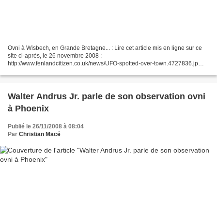
Ovni à Wisbech, en Grande Bretagne... : Lire cet article mis en ligne sur ce
site ci-après, le 26 novembre 2008 :
http://www.fenlandcitizen.co.uk/news/UFO-spotted-over-town.4727836.jp
Traducteur "Google" : La photo ici est une vue de Wisbech. Texte :...
Walter Andrus Jr. parle de son observation ovni
à Phoenix
Publié le 26/11/2008 à 08:04
Par
Christian Macé