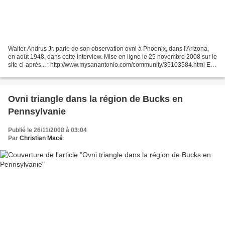
Walter Andrus Jr. parle de son observation ovni à Phoenix, dans l'Arizona,
en août 1948, dans cette interview. Mise en ligne le 25 novembre 2008 sur le
site ci-après... : http://www.mysanantonio.com/community/35103584.html En
Français : http://transl...
Ovni triangle dans la région de Bucks en
Pennsylvanie
Publié le 26/11/2008 à 03:04
Par
Christian Macé