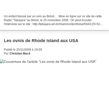
Un enfant blessé par un ovni au Brésil... : Mise en ligne sur ce site de cette
Radio "Tabajara" au Brésil, le 25 novembre 2008 : On peut écouter
l'interview sur le site : http://tabajara.am.br/main/content/view/594/125/ En
Français : http://translate.google.fr/translate?
u=http%3A%2F%2Ftabajara.am.br%2Fmain%2Fcontent%2Fview%2F594%
2F125%2F&sl=pt&tl=fr&hl=fr&ie=UTF-8...
Les ovnis de Rhode Island aux USA
Publié le 25/11/2008 à 19:09
Par
Christian Macé