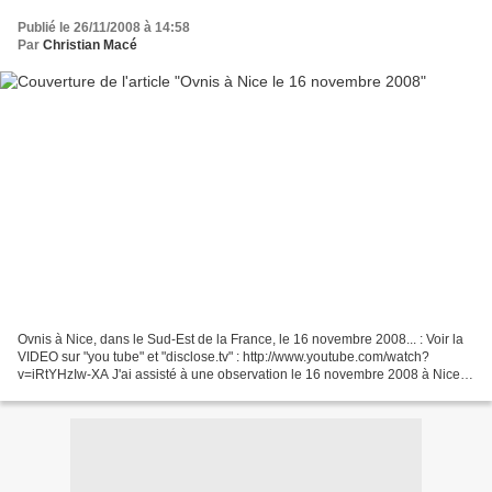
Publié le 26/11/2008 à 14:58
Par
Christian Macé
Ovnis à Nice, dans le Sud-Est de la France, le 16 novembre 2008... : Voir la
VIDEO sur "you tube" et "disclose.tv" : http://www.youtube.com/watch?
v=iRtYHzIw-XA J'ai assisté à une observation le 16 novembre 2008 à Nice
dans le sud de la France. Il était...