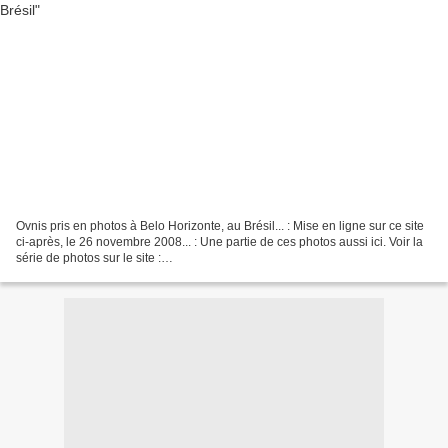
Ovnis pris en photos à Belo Horizonte, au Brésil... : Mise en ligne sur ce site
ci-après, le 26 novembre 2008... : Une partie de ces photos aussi ici. Voir la
série de photos sur le site :
http://www.uai.com.br/UAI/html/sessao_2/2008/11/26/em_noticia_interna,id_
sessao=2&id_noticia=89713/em_noticia_interna.shtml...