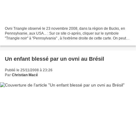
Ovni Triangle observé le 23 novembre 2008, dans la région de Bucks, en
Pennsylvanie, aux USA... : Sur ce site ci-après, cliquer sur le symbole
"Triangle noir" à "Pennsylvania" , à l'extrème droite de cette carte. On peut
faire bouger la carte, en restant...
Un enfant blessé par un ovni au Brésil
Publié le 25/11/2008 à 23:26
Par
Christian Macé