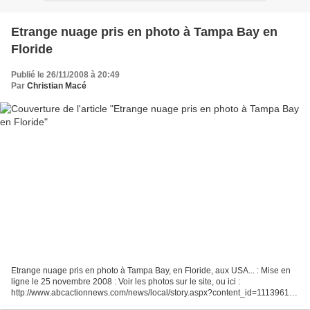
Etrange nuage pris en photo à Tampa Bay en
Floride
Publié le 26/11/2008 à 20:49
Par
Christian Macé
Etrange nuage pris en photo à Tampa Bay, en Floride, aux USA... : Mise en
ligne le 25 novembre 2008 : Voir les photos sur le site, ou ici :
http://www.abcactionnews.com/news/local/story.aspx?content_id=11139618-
f10c-4fe0-a463-39de536a8338 En Français...