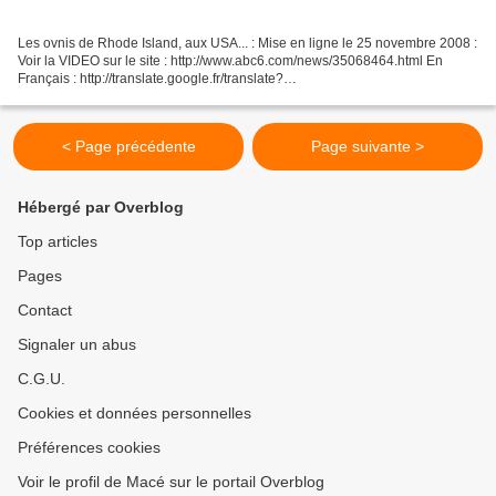
Les ovnis de Rhode Island, aux USA... : Mise en ligne le 25 novembre 2008 :
Voir la VIDEO sur le site : http://www.abc6.com/news/35068464.html En
Français : http://translate.google.fr/translate?
u=http%3A%2F%2Fwww.abc6.com%2Fnews%2F35068464.html&sl=en&tl=f
r&hl=fr&ie=UTF-8...
< Page précédente
Page suivante >
Hébergé par Overblog
Top articles
Pages
Contact
Signaler un abus
C.G.U.
Cookies et données personnelles
Préférences cookies
Voir le profil de Macé sur le portail Overblog