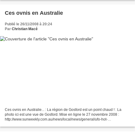
Ces ovnis en Australie
Publié le 26/11/2008 à 20:24
Par
Christian Macé
Ces ovnis en Australie... : La région de Gosford est un point chaud ! : La
photo ici est une vue de Gosford. Mise en ligne le 27 novembre 2008 :
http://www.sunweekly.com.au/news/local/news/general/ufo-hot-
spot/1369782.aspx En Français : http://translate.google.fr/translate?
u=http%3A%2F%2Fwww.sunweekly.com.au%2Fnews%2Flocal%2Fnews%2
Fgeneral%2Fufo-hot-spot%2F1369782.aspx&sl=en&tl=fr&hl=fr&ie=UTF-8...