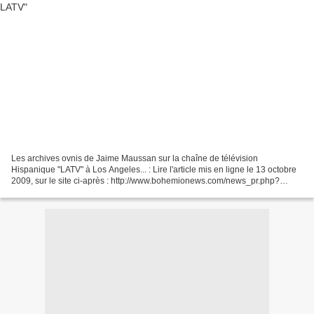
Les archives ovnis de Jaime Maussan sur la chaîne de télévision
Hispanique "LATV" à Los Angeles... : Lire l'article mis en ligne le 13 octobre
2009, sur le site ci-après : http://www.bohemionews.com/news_pr.php?
nid=15683 En Français : http://translate.google.fr/translate?
u=http%3A%2F%2Fwww.bohemionews.com%2Fnews_pr.php%3Fnid%3D1
5683&sl=es&tl=fr&hl=fr&ie=UTF-8...