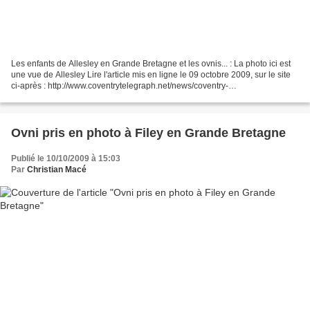
Les enfants de Allesley en Grande Bretagne et les ovnis... : La photo ici est
une vue de Allesley Lire l'article mis en ligne le 09 octobre 2009, sur le site
ci-après : http://www.coventrytelegraph.net/news/coventry-
news/2009/10/09/allesley-children-investigate-ufo-landing-92746-
24884903/...
Ovni pris en photo à Filey en Grande Bretagne
Publié le 10/10/2009 à 15:03
Par
Christian Macé