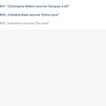
#27 : Christophe Willem raconte "Jacques a dit"
#26 : Chimène Badi raconte "Entre nous"
#25 : Indochine raconte "3e sexe"
#24 : Zaho raconte "C'est chelou"
#23 : Patrick Bruel raconte "Au café des délices"
#22 : Kyo raconte "Le chemin"
#21 : Nolwenn Leroy raconte "Cassé"
#20 : Patrick Hernandez raconte "Born to be alive"
#19 : Lorie raconte "Près de moi"
#18 : Michael Jones raconte "A nos actes manqués" (avec Jean-Jacque
#17 : Khaled raconte "Aïcha"
#16 : Corneille raconte "Parce qu'on vient de loin"