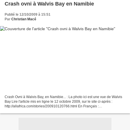
UTF-8...
Crash ovni à Walvis Bay en Namibie
Publié le 12/10/2009 à 15:51
Par
Christian Macé
Crash Ovni à Walvis Bay, en Namibie... : La photo ici est une vue de Walvis
Bay Lire l'article mis en ligne le 12 octobre 2009, sur le site ci-après :
http://allafrica.com/stories/200910120766.html En Français :
http://translate.googleusercontent.com/translate_c?hl=fr&ie=UTF-
8&sl=en&tl=fr&u=http://allafrica.com/stories/200910120766.html&rurl=transla
te.google.fr&usg=ALkJrhi5Nb_LijzqxtBk43Xbxh7rttjVMA...