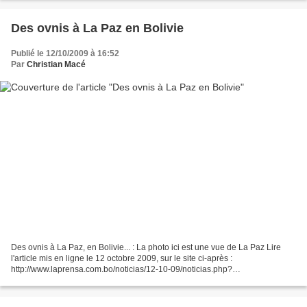
Des ovnis à La Paz en Bolivie
Publié le 12/10/2009 à 16:52
Par
Christian Macé
Des ovnis à La Paz, en Bolivie... : La photo ici est une vue de La Paz Lire
l'article mis en ligne le 12 octobre 2009, sur le site ci-après :
http://www.laprensa.com.bo/noticias/12-10-09/noticias.php?
nota=12_10_09_alfi1.php En Français : http://translate.google.fr/translate?
u=http%3A%2F%2Fwww.laprensa.com.bo%2Fnoticias%2F12-10-
09%2Fnoticias.php%3Fnota%3D12_10_09_alfi1.php&sl=es&tl=fr&hl=fr&ie=