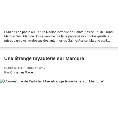
Ovni pris en photo au Centre Radioélectrique de Sainte-Assise... : Un Grand
Merci à l'Ami Martine S. qui vient de me faire parvenir ses photos qu'elle a
prises d'un ovni au-dessus des antennes de Sainte-Assise. Martine était
avec son fils Jérémy à Villabé,...
Une étrange tuyauterie sur Mercure
Publié le 11/10/2009 à 14:17
Par
Christian Macé