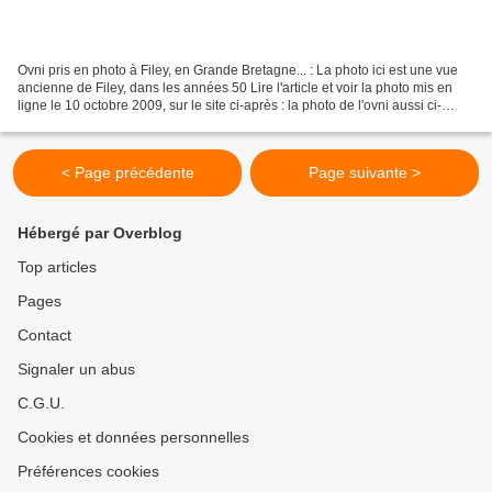
Ovni pris en photo à Filey, en Grande Bretagne... : La photo ici est une vue
ancienne de Filey, dans les années 50 Lire l'article et voir la photo mis en
ligne le 10 octobre 2009, sur le site ci-après : la photo de l'ovni aussi ci-
après : http://www.fileymercury.co.uk/news/Full-moon-photographer-baffled-
by.5718119.jp...
< Page précédente
Page suivante >
Hébergé par Overblog
Top articles
Pages
Contact
Signaler un abus
C.G.U.
Cookies et données personnelles
Préférences cookies