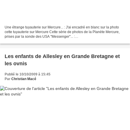
Une étrange tuyauterie sur Mercure... : J'ai encadré en blanc sur la photo
cette tuyauterie sur Mercure Cette série de photos de la Planète Mercure,
prises par la sonde des USA "Messenger"... :
http://www.nasa.gov/mission_pages/messenger/multimedia/mercury_images
_coll_archive_2.html...
Les enfants de Allesley en Grande Bretagne et
les ovnis
Publié le 10/10/2009 à 15:45
Par
Christian Macé