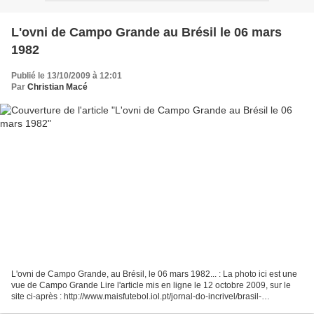
L'ovni de Campo Grande au Brésil le 06 mars
1982
Publié le 13/10/2009 à 12:01
Par
Christian Macé
L'ovni de Campo Grande, au Brésil, le 06 mars 1982... : La photo ici est une
vue de Campo Grande Lire l'article mis en ligne le 12 octobre 2009, sur le
site ci-après : http://www.maisfutebol.iol.pt/jornal-do-incrivel/brasil-
venezuela-ovni-campo-grande-mundial-2010-maisfutebol/1095272-