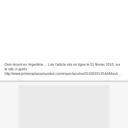
Ovni récent en Argentine... : Lire l'article mis en ligne le 01 février 2010, sur
le site ci-après :
http://www.primeraplanamundial.com/espectaculos/201002013544/Mas/cam
py-y-su-encuentro-cercano-con-un-ovni.html En Français :
http://translate.google....