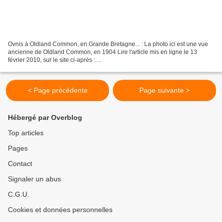
Ovnis à Oldland Common, en Grande Bretagne... : La photo ici est une vue
ancienne de Oldland Common, en 1904 Lire l'article mis en ligne le 13
février 2010, sur le site ci-après :
http://www.kingswoodpeople.co.uk/news/UFO-seen-sky-Oldland-
Common/article-1832318-detail/article.html...
< Page précédente
Page suivante >
Hébergé par Overblog
Top articles
Pages
Contact
Signaler un abus
C.G.U.
Cookies et données personnelles