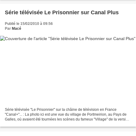
Llanelli/article-1834649-detail/article.html...
Série télévisée Le Prisonnier sur Canal Plus
Publié le 15/02/2010 à 09:56
Par
Macé
Série télévisée "Le Prisonnier" sur la châine de télévision en France
"Canal+"... : La photo ici est une vue du village de Portmeirion, au Pays de
Galles, où avaient été tournées les scènes du fameux "Village" de la version
originale "The Prisoner", "Le...