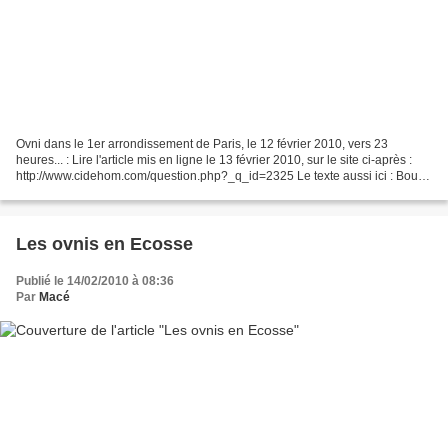
Ovni dans le 1er arrondissement de Paris, le 12 février 2010, vers 23
heures... : Lire l'article mis en ligne le 13 février 2010, sur le site ci-après :
http://www.cidehom.com/question.php?_q_id=2325 Le texte aussi ici : Boule
de feu dans le ciel de Paris...
Les ovnis en Ecosse
Publié le 14/02/2010 à 08:36
Par
Macé