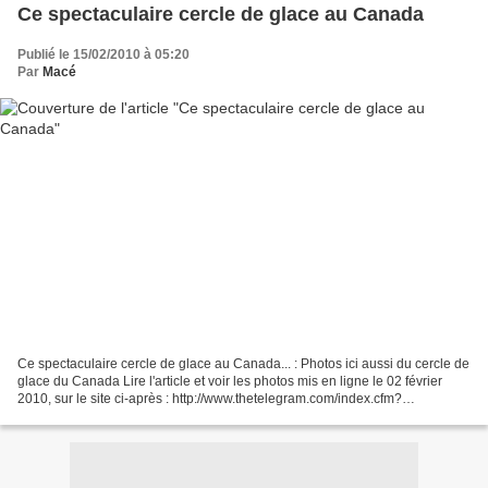
Ce spectaculaire cercle de glace au Canada
Publié le 15/02/2010 à 05:20
Par
Macé
Ce spectaculaire cercle de glace au Canada... : Photos ici aussi du cercle de
glace du Canada Lire l'article et voir les photos mis en ligne le 02 février
2010, sur le site ci-après : http://www.thetelegram.com/index.cfm?
sid=323468&sc=79 En Français :...