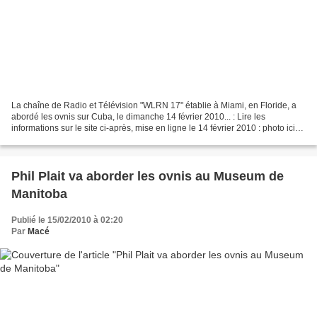
La chaîne de Radio et Télévision "WLRN 17" établie à Miami, en Floride, a
abordé les ovnis sur Cuba, le dimanche 14 février 2010... : Lire les
informations sur le site ci-après, mise en ligne le 14 février 2010 : photo ici
d'une vue des studios de "WLRN...
Phil Plait va aborder les ovnis au Museum de
Manitoba
Publié le 15/02/2010 à 02:20
Par
Macé