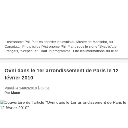
L'astronome Phil Plait va aborder les ovnis au Musée de Manitoba, au
Canada... : Photo ici de l'Astronome Phil Plait : sous le signe "Skeptic"...en
Français, "Sceptique" ! Tout un programme ! Lire les informations sur le site
du Museum de Manitoba : http://www.manitobamuseum.ca/pl_shows.html...
Ovni dans le 1er arrondissement de Paris le 12
février 2010
Publié le 14/02/2010 à 08:51
Par
Macé