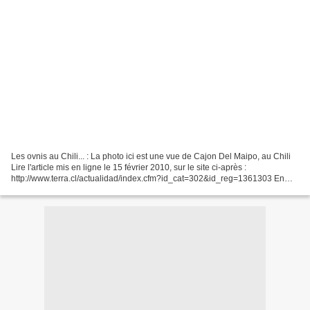
Les ovnis au Chili... : La photo ici est une vue de Cajon Del Maipo, au Chili
Lire l'article mis en ligne le 15 février 2010, sur le site ci-après :
http://www.terra.cl/actualidad/index.cfm?id_cat=302&id_reg=1361303 En
Français : http://translate.google.fr/translate?
u=http%3A%2F%2Fwww.terra.cl%2Factualidad%2Findex.cfm%3Fid_cat%3
D302%26id_reg%3D1361303&sl=es&tl=fr&hl=&ie=UTF-8...