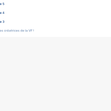
e 5
e 4
e 3
s créatrices de la VF !
e 2
e 1
e Mektoub My Love arrive enfin ! Rencontre avec Shaïn Boumedine et Sal
i : après Toni en famille
elle réalise le bouleversant Dites lui que je l'aime
ais ! Rencontre autour de Vie privée de Rebecca Zlotowski
 de Marguerite, Grave... Rencontre avec Ella Rumpf
 Les Rêveurs, un film intime sur la santé mentale
a avec un film sur le mouvement des Gilets jaunes