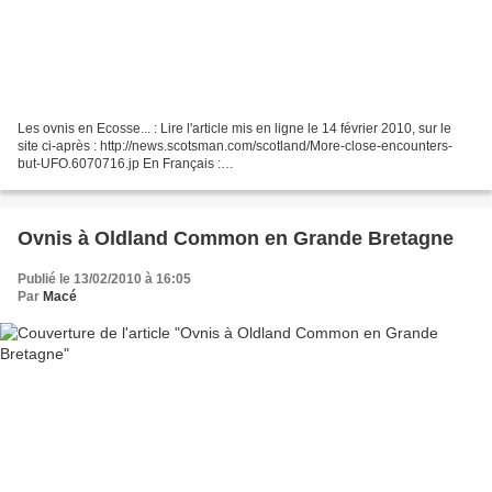
Les ovnis en Ecosse... : Lire l'article mis en ligne le 14 février 2010, sur le
site ci-après : http://news.scotsman.com/scotland/More-close-encounters-
but-UFO.6070716.jp En Français :
http://fr.babelfish.yahoo.com/translate_url?doit=done&tt=url&intl...
Ovnis à Oldland Common en Grande Bretagne
Publié le 13/02/2010 à 16:05
Par
Macé