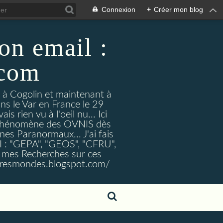
Connexion
+
Créer mon blog
on email :
.com
t à Cogolin et maintenant à
ans le Var en France le 29
 rien vu à l'oeil nu... Ici
e Phénomène des OVNIS dès
nes Paranormaux... J'ai fais
I : "GEPA", "GEOS", "CFRU",
nt mes Recherches sur ces
tresmondes.blogspot.com/