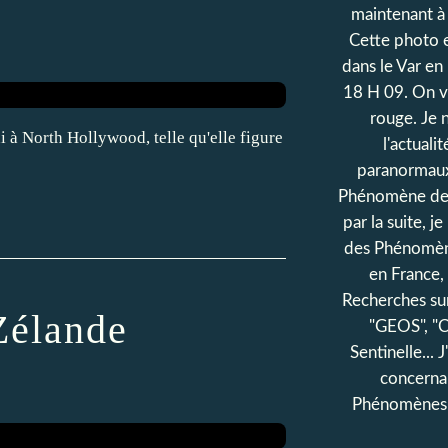
maintenant à 
Cette photo en
dans le Var e
18 H 09. On vo
rouge. Je n'
i à North Hollywood, telle qu'elle figure
l'actual
paranormaux.
Phénomène des
par la suite, j
des Phénomènes
en France,
Recherches su
Zélande
"GEOS", "C
Sentinelle... 
concerna
Phénomènes 