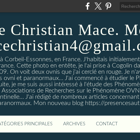
e Christian Mace. M
echristian4@gmail
 à Corbeil-Essonnes, en France. J'habitais initialemen
rance. Cette photo en entête, je l'ai prise à Cogolin d
On voit deux ovnis que j'ai cerclé en rouge. Je n'avais
es ovni et paranormaux... J'ai commencé à étudier l
uite, je me suis aussi intéressé à l'étude des Phénomè
es Associations de Recherches sur le Phénomène OVN
tinelle... J'ai rédigé de nombreux articles concerna
anormaux. Mon nouveau blog https://presencesau
ATÉGORIES PRINCIPALES
ARCHIVES
CONTACT