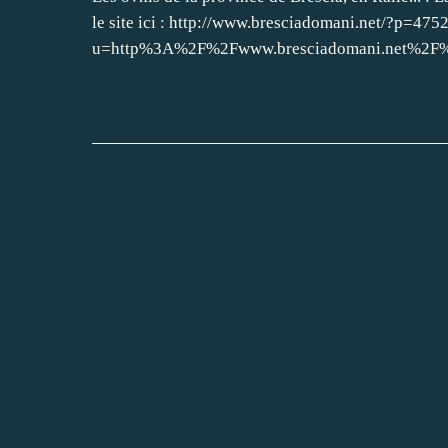
le site ici : http://www.bresciadomani.net/?p=4752 
u=http%3A%2F%2Fwww.bresciadomani.net%2F%