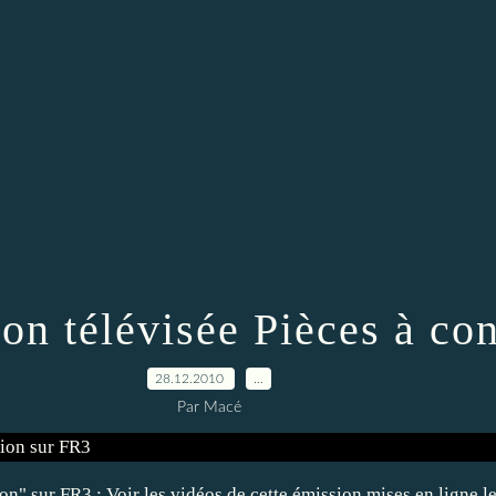
ion télévisée Pièces à co
28.12.2010
…
Par Macé
on" sur FR3 : Voir les vidéos de cette émission mises en ligne le