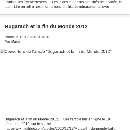
Ovnis et les Extraterrestres... : Les textes ci-dessus sont tirés de la vidéo, ici
bas... Lire ou relire nos informations ici : http://ovniparanormal.over-
blog.com/article-les-documents-reveles-par-le-site-wikileaks-evoque-le-
pirate-des-ovnis-gary-mckinnon-62051784.html...
Bugarach et la fin du Monde 2012
Publié le 19/12/2010 à 16:18
Par
Macé
Bugarach et la fin du Monde 2012... : Lire l'article mis en ligne le 19
décembre 2010, sur le site ici :
http://www.midilibre.com/articles/2010/12/19/ML-La-fin-du-monde-fait-