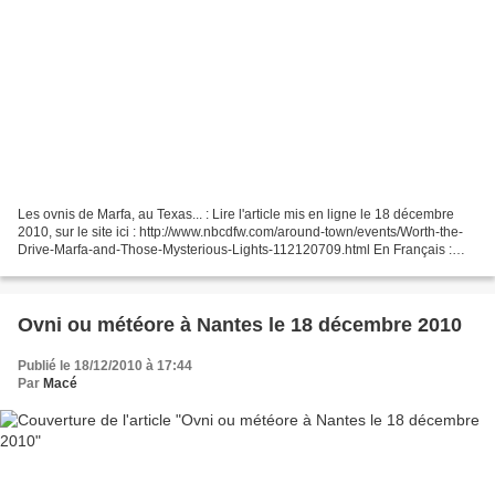
Les ovnis de Marfa, au Texas... : Lire l'article mis en ligne le 18 décembre
2010, sur le site ici : http://www.nbcdfw.com/around-town/events/Worth-the-
Drive-Marfa-and-Those-Mysterious-Lights-112120709.html En Français :
http://translate.google.fr/translate?
u=http%3A%2F%2Fwww.nbcdfw.com%2Faround-
town%2Fevents%2FWorth-the-Drive-Marfa-and-Those-Mysterious-Lights-
112120709.html&sl=en&tl=fr&hl=&ie=UTF-8...
Ovni ou météore à Nantes le 18 décembre 2010
Publié le 18/12/2010 à 17:44
Par
Macé