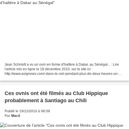
Jean Schmidt a vu un ovni en forme d'haltère à Dakar, au Sénégal... : Lire
l'article mis en ligne le 18 décembre 2010, sur le site ici :
http://www.avignews.com/-dans-le-ciel-pendant-plus-de-deux-heures-un-
objet-lumineux--@/article.jspz?article=24060...
Ces ovnis ont été filmés au Club Hippique
probablement à Santiago au Chili
Publié le 19/12/2010 à 08:58
Par
Macé