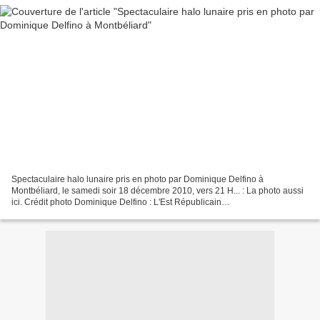
Spectaculaire halo lunaire pris en photo par Dominique Delfino à
Montbéliard, le samedi soir 18 décembre 2010, vers 21 H... : La photo aussi
ici. Crédit photo Dominique Delfino : L'Est Républicain
http://www.estrepublicain.fr/fr/a-la-une-aujourdhui/i...