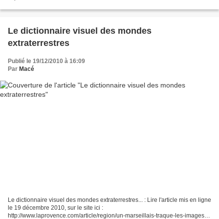
monter-la-pression-a-Bugarach-1486809.php5 Cet article aussi mis en ligne
le...
Le dictionnaire visuel des mondes
extraterrestres
Publié le 19/12/2010 à 16:09
Par
Macé
Le dictionnaire visuel des mondes extraterrestres... : Lire l'article mis en ligne
le 19 décembre 2010, sur le site ici :
http://www.laprovence.com/article/region/un-marseillais-traque-les-images-