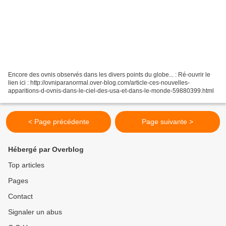
Encore des ovnis observés dans les divers points du globe... : Ré-ouvrir le
lien ici : http://ovniparanormal.over-blog.com/article-ces-nouvelles-
apparitions-d-ovnis-dans-le-ciel-des-usa-et-dans-le-monde-59880399.html
< Page précédente
Page suivante >
Hébergé par Overblog
Top articles
Pages
Contact
Signaler un abus