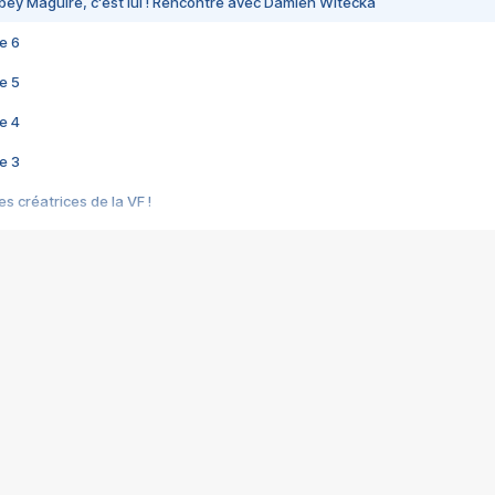
bey Maguire, c'est lui ! Rencontre avec Damien Witecka
e 6
e 5
e 4
e 3
s créatrices de la VF !
e 2
e 1
e Mektoub My Love arrive enfin ! Rencontre avec Shaïn Boumedine et Sal
i : après Toni en famille
elle réalise le bouleversant Dites lui que je l'aime
ais ! Rencontre autour de Vie privée de Rebecca Zlotowski
 de Marguerite, Grave... Rencontre avec Ella Rumpf