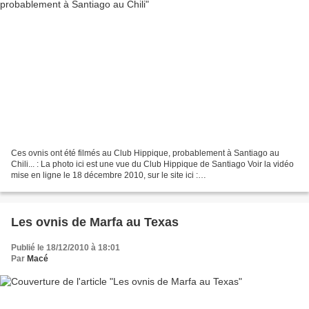
Ces ovnis ont été filmés au Club Hippique, probablement à Santiago au
Chili... : La photo ici est une vue du Club Hippique de Santiago Voir la vidéo
mise en ligne le 18 décembre 2010, sur le site ici :
http://www.youtube.com/watch?v=DjCAqRWBgp8 Ce groupe...
Les ovnis de Marfa au Texas
Publié le 18/12/2010 à 18:01
Par
Macé