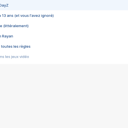
 DayZ
 a 13 ans (et vous l'avez ignoré)
e (littéralement)
im Rayan
 toutes les règles
s les jeux vidéo
us choquant de Rockstar ? - Le scandale BULLY
e plus moche de Steam
du RÊVE tourne au CAUCHEMAR
pendant 8 heures
it… à tort
umiliés par un jeu vidéo