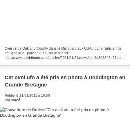
Ovni vert à Oakland County dans le Michigan, aux USA... : Lire l'article mis
en ligne le 21 janvier 2011, sur le site ici :
http://www.dailytribune.com/articles/2011/01/21/news/doc4d398846d97ba16
5593678.txt En Français : http://translate.google.fr/translate?
u=http%3A%2F%2Fwww.dailytribune.com%2Farticles%2F2011%2F01%2F2
1%2Fnews%2Fdoc4d398846d97ba165593678.txt&sl=en&tl=fr&hl=&ie=UTF
-8...
Cet ovni ufo a été pris en photo à Doddington en
Grande Bretagne
Publié le 21/01/2011 à 16:59
Par
Macé