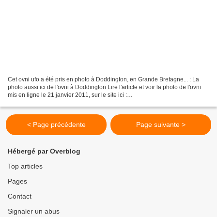
Cet ovni ufo a été pris en photo à Doddington, en Grande Bretagne... : La
photo aussi ici de l'ovni à Doddington Lire l'article et voir la photo de l'ovni
mis en ligne le 21 janvier 2011, sur le site ici :
http://www.cambstimes.co.uk/news/did_reader_see_ufo_in_skies_over_fenl
and_village_last_night_1_780522...
< Page précédente
Page suivante >
Hébergé par Overblog
Top articles
Pages
Contact
Signaler un abus