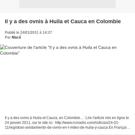
Il y a des ovnis à Huila et Cauca en Colombie
Publié le 24/01/2011 à 14:27
Par
Macé
Il y a des ovnis à Huila et Cauca, en Colombie... : Lire l'article mis en ligne le
24 janvier 2011, sur le site ici : http://www.rcnradio.com/noticias/24-01-
11/registran-avistamiento-de-ovnis-en-l-mites-de-huila-y-cauca En Français :
http://translate.google.fr/translate?