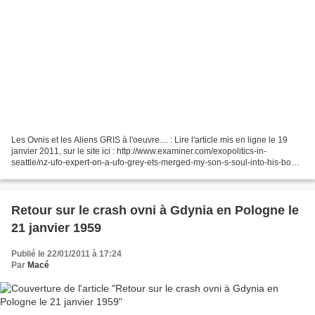
Les Ovnis et les Aliens GRIS à l'oeuvre.... : Lire l'article mis en ligne le 19
janvier 2011, sur le site ici : http://www.examiner.com/exopolitics-in-
seattle/nz-ufo-expert-on-a-ufo-grey-ets-merged-my-son-s-soul-into-his-body-
my-womb En Français : ht...
Retour sur le crash ovni à Gdynia en Pologne le
21 janvier 1959
Publié le 22/01/2011 à 17:24
Par
Macé