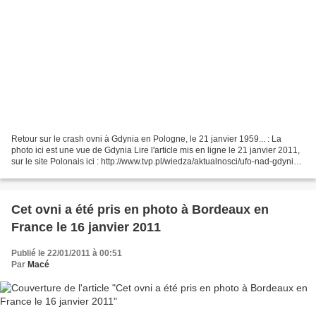
Retour sur le crash ovni à Gdynia en Pologne, le 21 janvier 1959... : La
photo ici est une vue de Gdynia Lire l'article mis en ligne le 21 janvier 2011,
sur le site Polonais ici : http://www.tvp.pl/wiedza/aktualnosci/ufo-nad-gdynia-
czyli-polskie-roswell/3830096...
Cet ovni a été pris en photo à Bordeaux en
France le 16 janvier 2011
Publié le 22/01/2011 à 00:51
Par
Macé