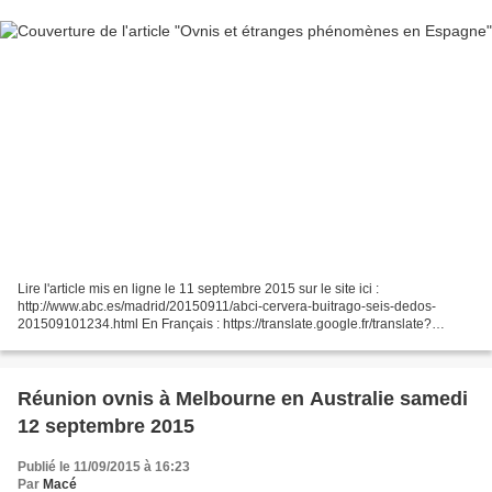
Lire l'article mis en ligne le 11 septembre 2015 sur le site ici :
http://www.abc.es/madrid/20150911/abci-cervera-buitrago-seis-dedos-
201509101234.html En Français : https://translate.google.fr/translate?
sl=es&tl=fr&js=y&prev=_t&hl=fr&ie=UTF-
8&u=http%3A%2F%2Fwww.abc.es%2Fmadrid%2F20150911%2Fabci-
cervera-buitrago-seis-dedos-201509101234.html&edit-text=...
Réunion ovnis à Melbourne en Australie samedi
12 septembre 2015
Publié le 11/09/2015 à 16:23
Par
Macé