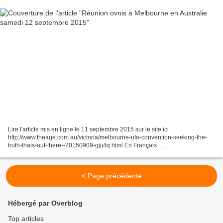
Lire l'article mis en ligne le 11 septembre 2015 sur le site ici :
http://www.theage.com.au/victoria/melbourne-ufo-convention-seeking-the-
truth-thats-out-there--20150909-gjij4q.html En Français :
https://translate.google.fr/translate?sl=en&tl=fr&js=y&prev=_t&hl=fr&ie=UTF-
8&u=http%3A%2F%2Fwww.theage.com.au%2Fvictoria%2Fmelbourne-ufo-
convention-seeking-the-truth-thats-out-there--20150909-gjij4q.html&edit-
< Page précédente
text=...
Hébergé par Overblog
Top articles