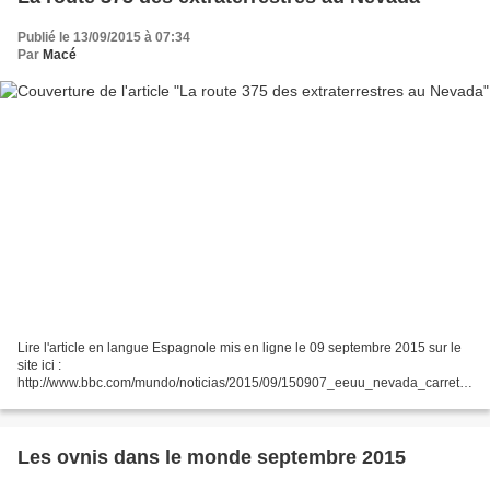
Publié le 13/09/2015 à 07:34
Par
Macé
Lire l'article en langue Espagnole mis en ligne le 09 septembre 2015 sur le
site ici :
http://www.bbc.com/mundo/noticias/2015/09/150907_eeuu_nevada_carreter
a_extraterrestres_cronica_aliens_rachel_area_51_jg En Français :
https://translate.google.fr/t...
Les ovnis dans le monde septembre 2015