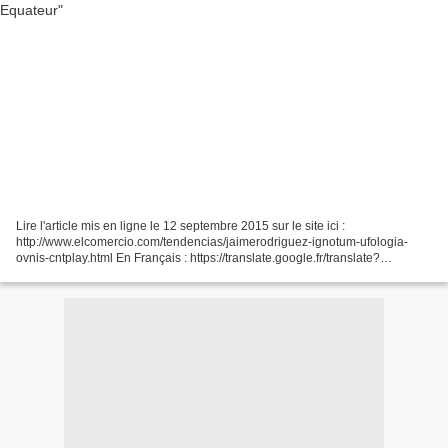
Lire l'article mis en ligne le 12 septembre 2015 sur le site ici :
http://www.elcomercio.com/tendencias/jaimerodriguez-ignotum-ufologia-
ovnis-cntplay.html En Français : https://translate.google.fr/translate?
sl=es&tl=fr&js=y&prev=_t&hl=fr&ie=UTF-
8&u=http%3A%2F%2Fwww.elcomercio.com%2Ftendencias%2Fjaimerodrig
uez-ignotum-ufologia-ovnis-cntplay.html&edit-text=...