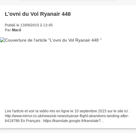
L'ovni du Vol Ryanair 448
Publié le 13/09/2015 à 13:45
Par
Macé
Lire l'article et voir la vidéo mis en ligne le 10 septembre 2015 sur le site ici :
http://www.mirror.co.uk/news/uk-news/ryanair-flight-abandons-landing-after-
6419786 En Français : https://translate.google.fr/translate?
sl=en&tl=fr&js=y&prev=_t&hl=fr&ie=UTF-
8&u=http%3A%2F%2Fwww.mirror.co.uk%2Fnews%2Fuk-news%2Fryanair-
flight-abandons-landing-after-6419786&edit-text=...