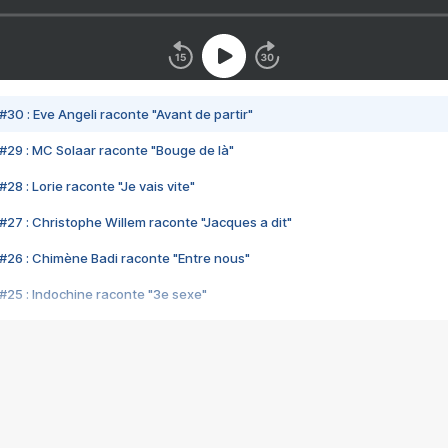
#30 : Eve Angeli raconte "Avant de partir"
#29 : MC Solaar raconte "Bouge de là"
28 : Lorie raconte "Je vais vite"
#27 : Christophe Willem raconte "Jacques a dit"
#26 : Chimène Badi raconte "Entre nous"
#25 : Indochine raconte "3e sexe"
#24 : Zaho raconte "C'est chelou"
#23 : Patrick Bruel raconte "Au café des délices"
#22 : Kyo raconte "Le chemin"
#21 : Nolwenn Leroy raconte "Cassé"