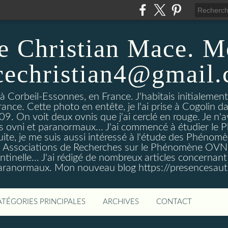
e Christian Mace. M
echristian4@gmail
 à Corbeil-Essonnes, en France. J'habitais initialemen
rance. Cette photo en entête, je l'ai prise à Cogolin d
On voit deux ovnis que j'ai cerclé en rouge. Je n'avais
es ovni et paranormaux... J'ai commencé à étudier l
uite, je me suis aussi intéressé à l'étude des Phénomè
es Associations de Recherches sur le Phénomène OVN
tinelle... J'ai rédigé de nombreux articles concerna
anormaux. Mon nouveau blog https://presencesau
ATÉGORIES PRINCIPALES
ARCHIVES
CONTACT