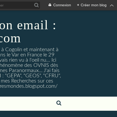
Connexion
+
Créer mon blog
on email :
.com
t à Cogolin et maintenant à
ans le Var en France le 29
 rien vu à l'oeil nu... Ici
e Phénomène des OVNIS dès
nes Paranormaux... J'ai fais
I : "GEPA", "GEOS", "CFRU",
nt mes Recherches sur ces
tresmondes.blogspot.com/