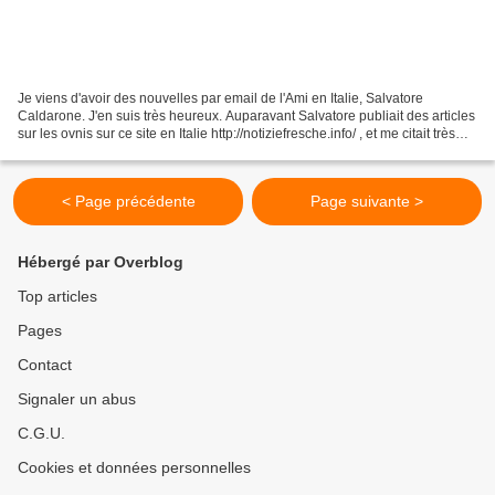
Je viens d'avoir des nouvelles par email de l'Ami en Italie, Salvatore
Caldarone. J'en suis très heureux. Auparavant Salvatore publiait des articles
sur les ovnis sur ce site en Italie http://notiziefresche.info/ , et me citait très
souvent en évoquant...
< Page précédente
Page suivante >
Hébergé par Overblog
Top articles
Pages
Contact
Signaler un abus
C.G.U.
Cookies et données personnelles