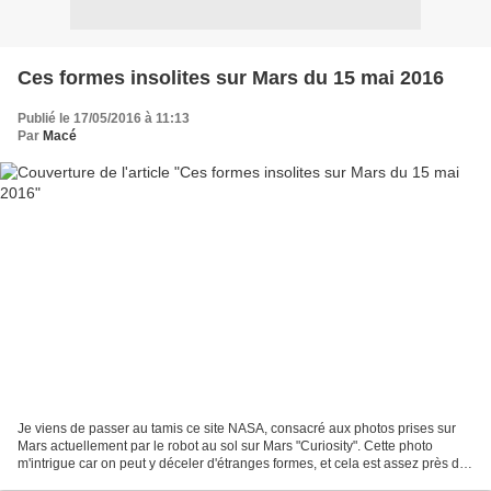
Ces formes insolites sur Mars du 15 mai 2016
Publié le 17/05/2016 à 11:13
Par
Macé
Je viens de passer au tamis ce site NASA, consacré aux photos prises sur
Mars actuellement par le robot au sol sur Mars "Curiosity". Cette photo
m'intrigue car on peut y déceler d'étranges formes, et cela est assez près du
robot "Curiosity", donc ça doit...