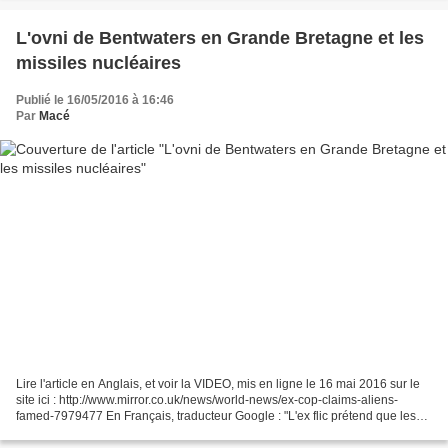
L'ovni de Bentwaters en Grande Bretagne et les
missiles nucléaires
Publié le 16/05/2016 à 16:46
Par
Macé
Lire l'article en Anglais, et voir la VIDEO, mis en ligne le 16 mai 2016 sur le
site ici : http://www.mirror.co.uk/news/world-news/ex-cop-claims-aliens-
famed-7979477 En Français, traducteur Google : "L'ex flic prétend que les
étrangers dans la célèbre...