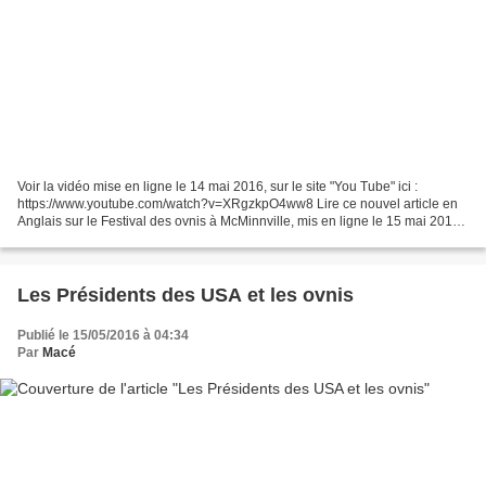
Voir la vidéo mise en ligne le 14 mai 2016, sur le site "You Tube" ici :
https://www.youtube.com/watch?v=XRgzkpO4ww8 Lire ce nouvel article en
Anglais sur le Festival des ovnis à McMinnville, mis en ligne le 15 mai 2016 :
et dérouler les nombreuses photos...
Les Présidents des USA et les ovnis
Publié le 15/05/2016 à 04:34
Par
Macé