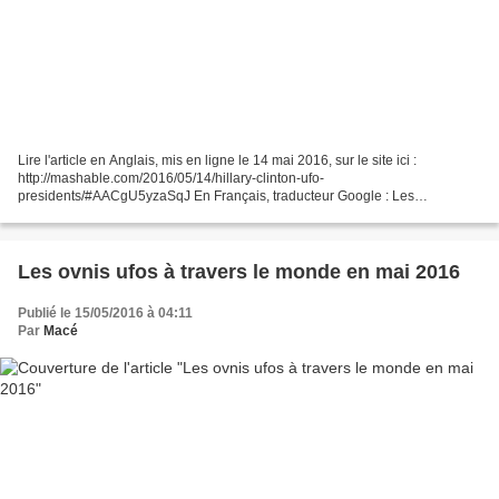
Lire l'article en Anglais, mis en ligne le 14 mai 2016, sur le site ici :
http://mashable.com/2016/05/14/hillary-clinton-ufo-
presidents/#AACgU5yzaSqJ En Français, traducteur Google : Les
Présidents Américains et leurs relations étranges avec les théories...
Les ovnis ufos à travers le monde en mai 2016
Publié le 15/05/2016 à 04:11
Par
Macé