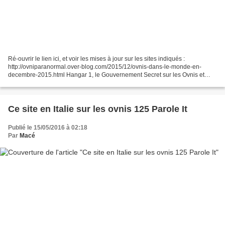
Ré-ouvrir le lien ici, et voir les mises à jour sur les sites indiqués :
http://ovniparanormal.over-blog.com/2015/12/ovnis-dans-le-monde-en-
decembre-2015.html Hangar 1, le Gouvernement Secret sur les Ovnis et
Extraterrestres : http://ovniparanormal.over-blog.com/2016/05/hangar-1-le-
gouvernement-secret-sur-les-ovnis-et-extraterrestres.html...
Ce site en Italie sur les ovnis 125 Parole It
Publié le 15/05/2016 à 02:18
Par
Macé