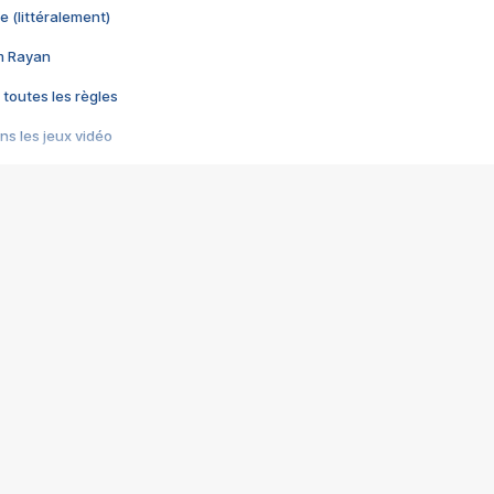
e (littéralement)
im Rayan
 toutes les règles
s les jeux vidéo
us choquant de Rockstar ? - Le scandale BULLY
e plus moche de Steam
du RÊVE tourne au CAUCHEMAR
pendant 8 heures
it… à tort
umiliés par un jeu vidéo
ire - Final Fantasy 8
ti un empire - Age of Empires
story DOFUS