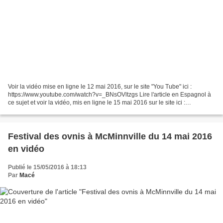
Voir la vidéo mise en ligne le 12 mai 2016, sur le site "You Tube" ici :
https://www.youtube.com/watch?v=_BNsOVltzgs Lire l'article en Espagnol à
ce sujet et voir la vidéo, mis en ligne le 15 mai 2016 sur le site ici :
http://www.elpopular.pe/virales/2016-05-15-ovni-aparicion-de-supuesto-ufo-
en-tarapoto-sorprendio-la-poblacion-video...
Festival des ovnis à McMinnville du 14 mai 2016
en vidéo
Publié le 15/05/2016 à 18:13
Par
Macé