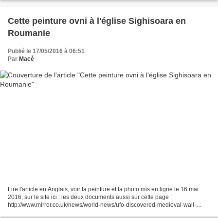
Cette peinture ovni à l'église Sighisoara en
Roumanie
Publié le 17/05/2016 à 06:51
Par
Macé
Lire l'article en Anglais, voir la peinture et la photo mis en ligne le 16 mai
2016, sur le site ici : les deux documents aussi sur cette page :
http://www.mirror.co.uk/news/world-news/ufo-discovered-medieval-wall-
painting-7985278 En Français, traducteur...