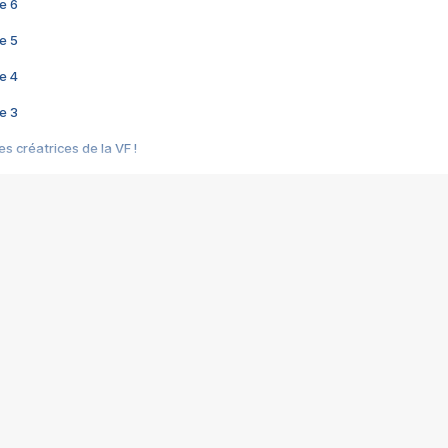
e 6
e 5
e 4
e 3
s créatrices de la VF !
e 2
e 1
e Mektoub My Love arrive enfin ! Rencontre avec Shaïn Boumedine et Sal
i : après Toni en famille
elle réalise le bouleversant Dites lui que je l'aime
ais ! Rencontre autour de Vie privée de Rebecca Zlotowski
 de Marguerite, Grave... Rencontre avec Ella Rumpf
 Les Rêveurs, un film intime sur la santé mentale