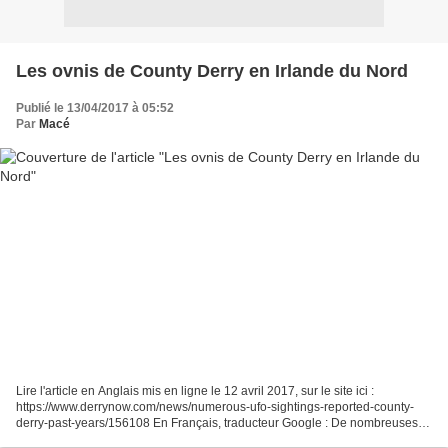
Les ovnis de County Derry en Irlande du Nord
Publié le 13/04/2017 à 05:52
Par
Macé
Lire l'article en Anglais mis en ligne le 12 avril 2017, sur le site ici :
https://www.derrynow.com/news/numerous-ufo-sightings-reported-county-
derry-past-years/156108 En Français, traducteur Google : De nombreuses
observations d'OVNIS rapportées dans...