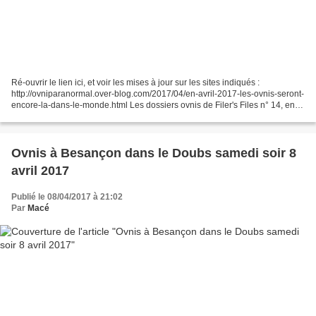
Ré-ouvrir le lien ici, et voir les mises à jour sur les sites indiqués :
http://ovniparanormal.over-blog.com/2017/04/en-avril-2017-les-ovnis-seront-
encore-la-dans-le-monde.html Les dossiers ovnis de Filer's Files n° 14, en
Anglais, mise en ligne le 03...
Ovnis à Besançon dans le Doubs samedi soir 8
avril 2017
Publié le 08/04/2017 à 21:02
Par
Macé