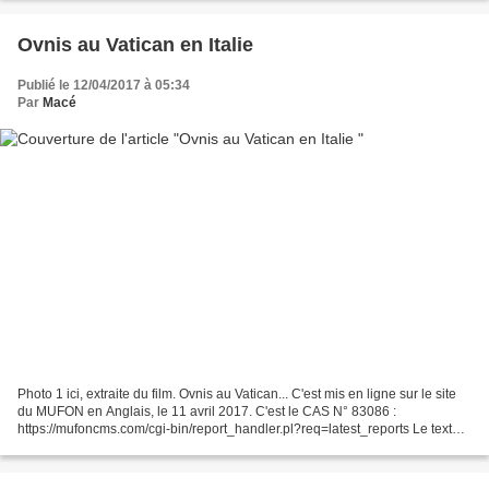
Ovnis au Vatican en Italie
Publié le 12/04/2017 à 05:34
Par
Macé
Photo 1 ici, extraite du film. Ovnis au Vatican... C'est mis en ligne sur le site
du MUFON en Anglais, le 11 avril 2017. C'est le CAS N° 83086 :
https://mufoncms.com/cgi-bin/report_handler.pl?req=latest_reports Le texte
original en Anglais de la personne...