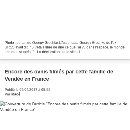
Photo : portait de Georgy Grechko L'Astronaute Georgy Grechko de l'ex
URSS avait dit : "Si j'étais libre de dire ce que j'ai vu dans l'espace, le monde
en serait stupéfait"... La déclaration sur le site ici
http://www.ldi5.com/ovni/declar_ast.php Toutes...
Encore des ovnis filmés par cette famille de
Vendée en France
Publié le 09/04/2017 à 05:55
Par
Macé