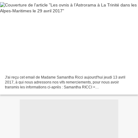
J'ai reçu cet email de Madame Samantha Ricci aujourd'hui jeudi 13 avril
2017, à qui nous adressons nos vifs remerciements, pour nous avoir
transmis les informations ci-après : Samantha RICCI <
parsec@astrorama.net > Bonjour, nous avons pensé que cet événement...