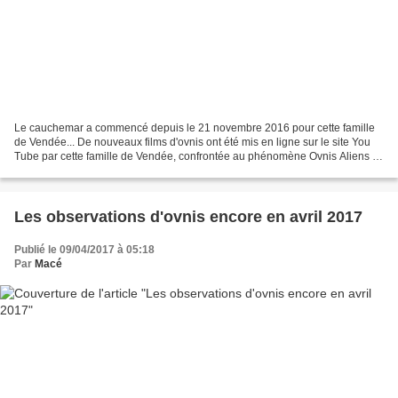
Le cauchemar a commencé depuis le 21 novembre 2016 pour cette famille
de Vendée... De nouveaux films d'ovnis ont été mis en ligne sur le site You
Tube par cette famille de Vendée, confrontée au phénomène Ovnis Aliens :
https://www.youtube.com/channel/UCV_gs49n-K01ORB3EtZT_ig/videos...
Les observations d'ovnis encore en avril 2017
Publié le 09/04/2017 à 05:18
Par
Macé