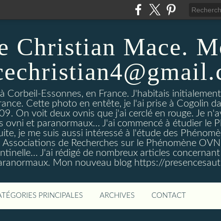
e Christian Mace. M
echristian4@gmail
 à Corbeil-Essonnes, en France. J'habitais initialemen
rance. Cette photo en entête, je l'ai prise à Cogolin d
On voit deux ovnis que j'ai cerclé en rouge. Je n'avais
es ovni et paranormaux... J'ai commencé à étudier l
uite, je me suis aussi intéressé à l'étude des Phénomè
es Associations de Recherches sur le Phénomène OVN
tinelle... J'ai rédigé de nombreux articles concerna
anormaux. Mon nouveau blog https://presencesau
ATÉGORIES PRINCIPALES
ARCHIVES
CONTACT