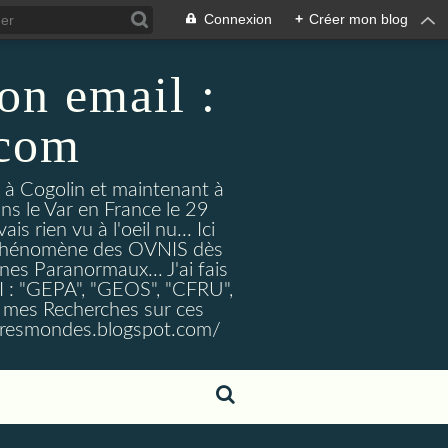
Connexion
+
Créer mon blog
on email :
.com
t à Cogolin et maintenant à
ans le Var en France le 29
 rien vu à l'oeil nu... Ici
e Phénomène des OVNIS dès
nes Paranormaux... J'ai fais
I : "GEPA", "GEOS", "CFRU",
nt mes Recherches sur ces
tresmondes.blogspot.com/