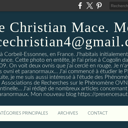
e Christian Mace. M
echristian4@gmail
 à Corbeil-Essonnes, en France. J'habitais initialemen
rance. Cette photo en entête, je l'ai prise à Cogolin d
On voit deux ovnis que j'ai cerclé en rouge. Je n'avais
es ovni et paranormaux... J'ai commencé à étudier l
uite, je me suis aussi intéressé à l'étude des Phénomè
es Associations de Recherches sur le Phénomène OVN
tinelle... J'ai rédigé de nombreux articles concerna
anormaux. Mon nouveau blog https://presencesau
ATÉGORIES PRINCIPALES
ARCHIVES
CONTACT