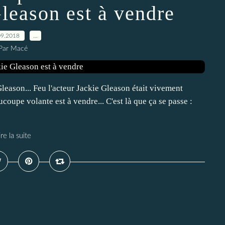
Gleason est à vendre
09.2018
…
Par Macé
leason... Feu l'acteur Jackie Gleason était vivement
coupe volante est à vendre... C'est là que ça se passe :
ire la suite