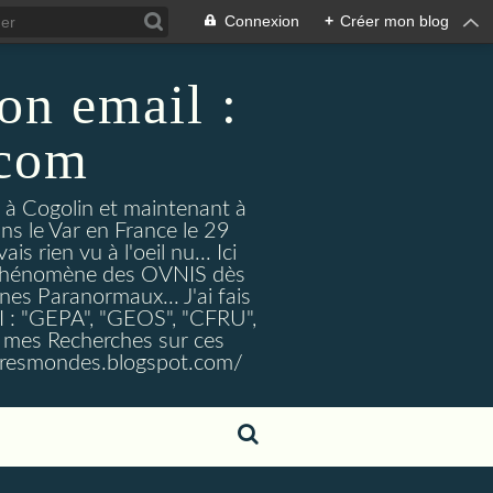
Connexion
+
Créer mon blog
on email :
.com
t à Cogolin et maintenant à
ans le Var en France le 29
 rien vu à l'oeil nu... Ici
e Phénomène des OVNIS dès
nes Paranormaux... J'ai fais
I : "GEPA", "GEOS", "CFRU",
nt mes Recherches sur ces
tresmondes.blogspot.com/