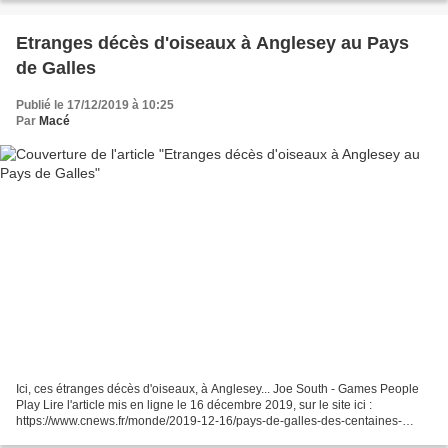
ref=TVert&from=&to=fr&a=https://mysteriousuniverse.org/2019/12/truly-
bizarre-encounters-with-insectoid-humanoids/...
Etranges décès d'oiseaux à Anglesey au Pays
de Galles
Publié le 17/12/2019 à 10:25
Par
Macé
Ici, ces étranges décès d'oiseaux, à Anglesey... Joe South - Games People
Play Lire l'article mis en ligne le 16 décembre 2019, sur le site ici :
https://www.cnews.fr/monde/2019-12-16/pays-de-galles-des-centaines-
doiseaux-decouverts-morts-sur-une-route-909242...