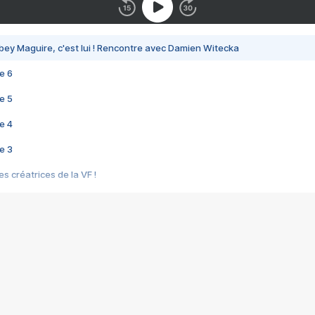
bey Maguire, c'est lui ! Rencontre avec Damien Witecka
e 6
e 5
e 4
e 3
s créatrices de la VF !
e 2
e 1
e Mektoub My Love arrive enfin ! Rencontre avec Shaïn Boumedine et Sal
i : après Toni en famille
elle réalise le bouleversant Dites lui que je l'aime