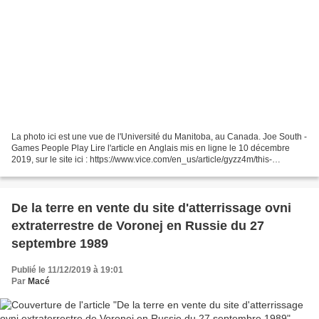
La photo ici est une vue de l'Université du Manitoba, au Canada. Joe South -
Games People Play Lire l'article en Anglais mis en ligne le 10 décembre
2019, sur le site ici : https://www.vice.com/en_us/article/gyzz4m/this-
university-just-acquired-a-massive-collection-of-ufo-files...
De la terre en vente du site d'atterrissage ovni
extraterrestre de Voronej en Russie du 27
septembre 1989
Publié le 11/12/2019 à 19:01
Par
Macé