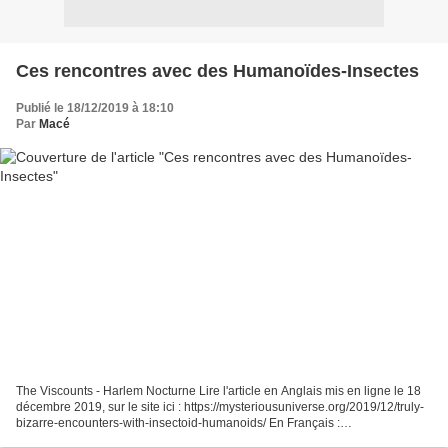
Ces rencontres avec des Humanoïdes-Insectes
Publié le 18/12/2019 à 18:10
Par
Macé
The Viscounts - Harlem Nocturne Lire l'article en Anglais mis en ligne le 18
décembre 2019, sur le site ici : https://mysteriousuniverse.org/2019/12/truly-
bizarre-encounters-with-insectoid-humanoids/ En Français :
https://www.translatetheweb.com/?