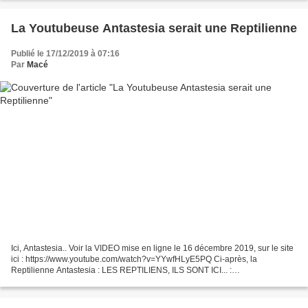
La Youtubeuse Antastesia serait une Reptilienne
Publié le 17/12/2019 à 07:16
Par
Macé
Ici, Antastesia.. Voir la VIDEO mise en ligne le 16 décembre 2019, sur le site
ici : https://www.youtube.com/watch?v=YYwfHLyE5PQ Ci-après, la
Reptilienne Antastesia : LES REPTILIENS, ILS SONT ICI... :
http://ovniparanormal.over-blog.com/2019/11/ovni-les-extraterrestres-
reptiliens-lezards.html...