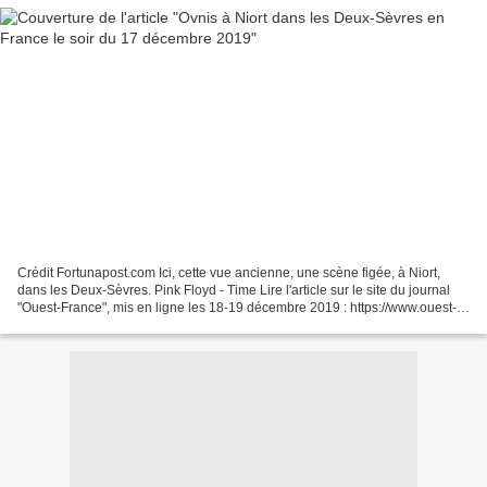
Crédit Fortunapost.com Ici, cette vue ancienne, une scène figée, à Niort,
dans les Deux-Sèvres. Pink Floyd - Time Lire l'article sur le site du journal
"Ouest-France", mis en ligne les 18-19 décembre 2019 : https://www.ouest-
france.fr/nouvelle-aquitaine/niort-79000/niort-des-ovni-dans-le-ciel-des-
deux-sevres-7015424a-21b3-11ea-9b79-8f112221cce1...