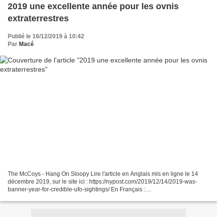
2019 une excellente année pour les ovnis
extraterrestres
Publié le 16/12/2019 à 10:42
Par
Macé
The McCoys - Hang On Sloopy Lire l'article en Anglais mis en ligne le 14
décembre 2019, sur le site ici : https://nypost.com/2019/12/14/2019-was-
banner-year-for-credible-ufo-sightings/ En Français :
https://www.translatetheweb.com/?
ref=TVert&from=&to=fr&a=https://nypost.com/2019/12/14/2019-was-banner-
year-for-credible-ufo-sightings/...