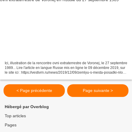
Ici, illustration de la rencontre ovni extraterrestre de Voronej, le 27 septembre
1989... Lire l'article en langue Russe mis en ligne le 09 décembre 2019, sur
le site ici : https://vestivrn.ru/news/2019/12/09/zemlyu-s-mesta-posadki-nlo-v-
voronezhe-vystavili-na-prodazhu/...
< Page précédente
Page suivante >
Hébergé par Overblog
Top articles
Pages