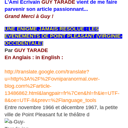
L'Ami Ecrivain
GUY TARADE
vient de me faire
parvenir son article passionnant...
Grand Merci à Guy !
UNE ENIGME JAMAIS RESOLUE :
LES
EVENEMENTS DE POINT PLEASANT (VIRGINIE-
OCCIDENTALE)
Par
GUY TARADE
En Anglais : in English :
http://translate.google.com/translate?
u=http%3A%2F%2Fovniparanormal.over-
blog.com%2Farticle-
13486862.html&langpair=fr%7Cen&hl=fr&ie=UTF-
8&oe=UTF-8&prev=%2Flanguage_tools
Entre novembre 1966 et décembre 1967, la petite
ville de Point Pleasant fut le théâtre d