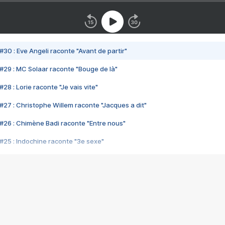
#30 : Eve Angeli raconte "Avant de partir"
#29 : MC Solaar raconte "Bouge de là"
28 : Lorie raconte "Je vais vite"
#27 : Christophe Willem raconte "Jacques a dit"
#26 : Chimène Badi raconte "Entre nous"
#25 : Indochine raconte "3e sexe"
#24 : Zaho raconte "C'est chelou"
#23 : Patrick Bruel raconte "Au café des délices"
#22 : Kyo raconte "Le chemin"
#21 : Nolwenn Leroy raconte "Cassé"