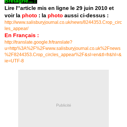
Bretagne... :
Lire l''article mis en ligne le 29 juin 2010 et
voir la
photo
: la
photo
aussi ci-dessus :
http://www.salisburyjournal.co.uk/news/8244353.Crop_circ
les_appear/
En Français :
http://translate.google.fr/translate?
u=http%3A%2F%2Fwww.salisburyjournal.co.uk%2Fnews
%2F8244353.Crop_circles_appear%2F&sl=en&tl=fr&hl=&
ie=UTF-8
Publicité